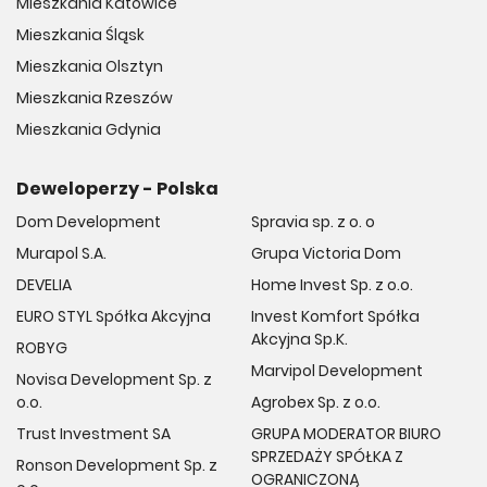
Mieszkania Katowice
Mieszkania Śląsk
Mieszkania Olsztyn
Mieszkania Rzeszów
Mieszkania Gdynia
Deweloperzy - Polska
Dom Development
Spravia sp. z o. o
Murapol S.A.
Grupa Victoria Dom
DEVELIA
Home Invest Sp. z o.o.
EURO STYL Spółka Akcyjna
Invest Komfort Spółka
Akcyjna Sp.K.
ROBYG
Marvipol Development
Novisa Development Sp. z
o.o.
Agrobex Sp. z o.o.
Trust Investment SA
GRUPA MODERATOR BIURO
SPRZEDAŻY SPÓŁKA Z
Ronson Development Sp. z
OGRANICZONĄ