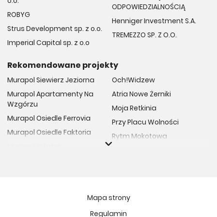
o.o.
ODPOWIEDZIALNOŚCIĄ
ROBYG
Henniger Investment S.A.
Strus Development sp. z o.o.
TREMEZZO SP. Z O.O.
Imperial Capital sp. z o.o
Rekomendowane projekty
Murapol Siewierz Jeziorna
Och!Widzew
Murapol Apartamenty Na
Atria Nowe Żerniki
Wzgórzu
Moja Retkinia
Murapol Osiedle Ferrovia
Przy Placu Wolności
Murapol Osiedle Faktoria
Rytm Mokotowa
Murapol Aviator
Osiedle Art Park
Murapol Osiedle Wolka
Osiedle Meiera
Murapol Trzy Lipki
Niedziałkowskiego Park
Murapol Osiedle Filo
Ptasia Vita
Mapa strony
Murapol Osiedle Szafirove
Osiedle Lissa
Regulamin
Murapol Agosto