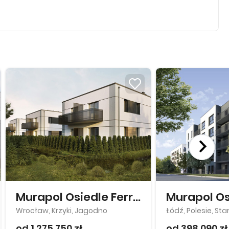
Murapol Osiedle Ferrovia
Wrocław, Krzyki, Jagodno
Łódź, Polesie, Sta
od 1 275 750 zł
od 398 090 zł