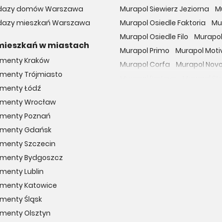
edazy domów Warszawa
Murapol Siewierz Jeziorna
M
edazy mieszkań Warszawa
Murapol Osiedle Faktoria
Mu
Murapol Osiedle Filo
Murapol
mieszkań w miastach
Murapol Primo
Murapol Moti
menty Kraków
Murapol Corfa
Murapol Nov
menty Trójmiasto
Murapol Portovo
Murapol St
menty Łódź
Murapol MainPoint
Murapol 
amenty Wrocław
Murapol UniverCity
Murapol
amenty Poznań
Osiedle przy Malborskiej
Oso
amenty Gdańsk
Dzielnica Mieszkaniowa Met
menty Szczecin
Osiedle Wilno
29. Aleja
Apa
amenty Bydgoszcz
Osiedle Miedzyleska
Osiedl
menty Lublin
Apartamenty nad Oławką
menty Katowice
Hubska 100
Wille Biskupin
O
menty Śląsk
Apartamenty Rudnickiego
O
menty Olsztyn
Apartamenty Grzybowska 11