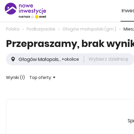
Inwes
Polska
Podkarpackie
Głogów małopolski (gm.)
Mies
Przepraszamy, brak wyn
Wybierz dzielnicę
+okolice
Top oferty
Wyniki (1)
Sp