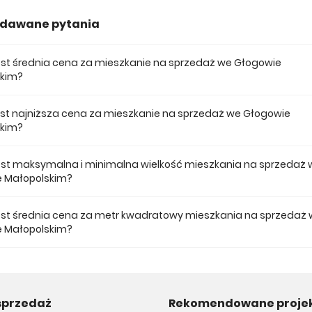
adawane pytania
jest średnia cena za mieszkanie na sprzedaż we Głogowie
skim?
ena za mieszkania na sprzedaż we Głogowie Małopolskim wynosi 780 73
jest najniższa cena za mieszkanie na sprzedaż we Głogowie
skim?
 cena mieszkania na sprzedaż we Głogowie Małopolskim wynosi 747 000
jest maksymalna i minimalna wielkość mieszkania na sprzedaż 
 Małopolskim?
e mieszkanie na sprzedaż we Głogowie Małopolskim w naszej ofercie ma
e 123,18.
jest średnia cena za metr kwadratowy mieszkania na sprzedaż
 Małopolskim?
a m2 mieszkania we Głogowie Małopolskim musimy zapłacić 6 338 zł.
sprzedaż
Rekomendowane proje