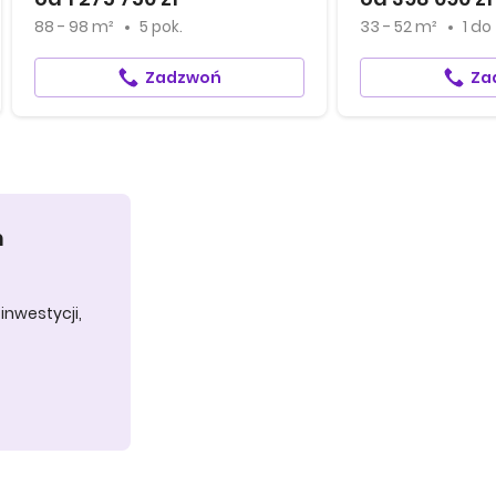
88 - 98 m²
5 pok.
33 - 52 m²
1
do
Zadzwoń
Za
h
inwestycji,