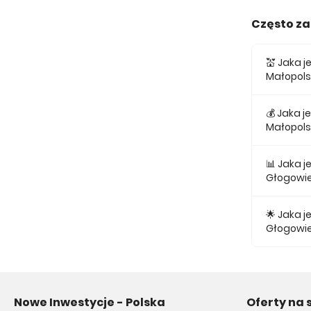
Często z
💒 Jaka 
Małopol
Średnia c
💰 Jaka 
Małopol
Najniższa
📊 Jaka 
Głogowie
Największ
najmniejsz
🌟 Jaka 
Głogowie
Średnio z
Nowe Inwestycje - Polska
Oferty na 