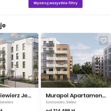
Wyzeruj wszystkie filtry
je
Murapol Siewierz Jeziorna
Murapol Apartamenty Na Wzgórzu
Siewierz
Sosnowiec, Sielec
zł
od 314 499 zł