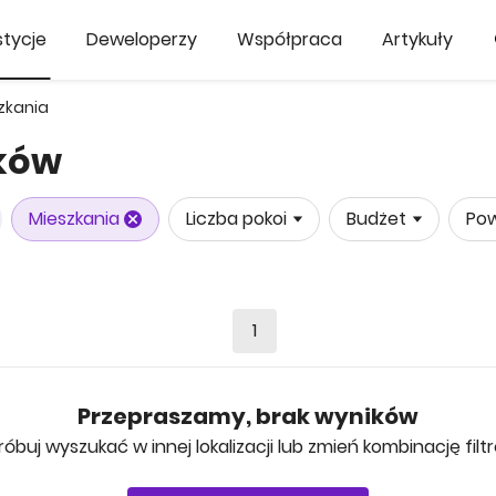
tycje
Deweloperzy
Współpraca
Artykuły
zkania
ików
Mieszkania
Liczba pokoi
Budżet
Pow
1
Przepraszamy, brak wyników
róbuj wyszukać w innej lokalizacji lub zmień kombinację filt