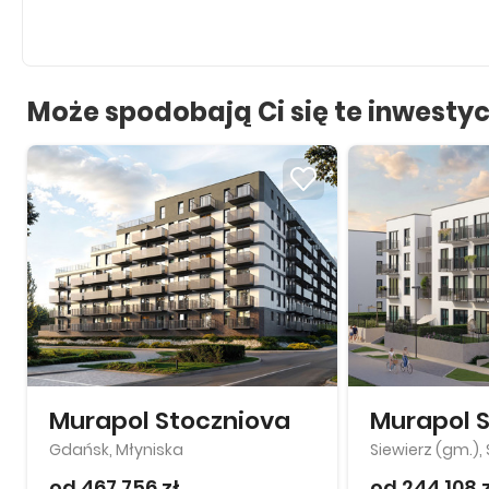
Może spodobają Ci się te inwestyc
Murapol Stoczniova
Gdańsk, Młyniska
Siewierz (gm.), 
od 467 756 zł
od 244 108 