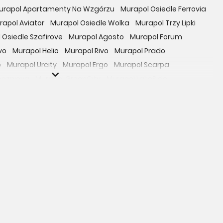
urapol Apartamenty Na Wzgórzu
Murapol Osiedle Ferrovia
rapol Aviator
Murapol Osiedle Wolka
Murapol Trzy Lipki
 Osiedle Szafirove
Murapol Agosto
Murapol Forum
vo
Murapol Helio
Murapol Rivo
Murapol Prado
o
Murapol Urcity
Murapol Ergo
Murapol Scarpa
oczniova
Murapol GreenCity
Murapol LakeSide
Gardenia
Murapol Nowe Bogucice
Murapol RiverSide
 EcoOne
Osiedle Mieszkaniowe Górka Narodowa
bowicka 114
Osiedle Zielna
ro Zachód
Osiedle Bokserska 71
Osiedle Urbino
rtamenty nad Rzeką
Osiedle przy Ryżowej
Braniborska 80
e Harmonia
Apartamenty Literacka
Mokotów Sportowy
Apartamenty Park Matecznego
siedle Rapsodia
Apartamenty Beethovena
siedle Arkadia
Osiedle Myśliborska
Osiedle przy Wielickiej
Przystanek Prądnik
Apartamenty Kamieńskiego