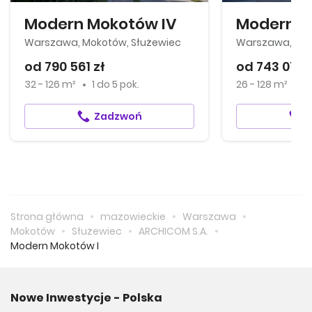
Modern Mokotów IV
Modern Mo
Warszawa, Mokotów, Służewiec
Warszawa, Mok
od 790 561 zł
od 743 076 
32 - 126 m²
1
do
5 pok.
26 - 128 m²
1
Zadzwoń
Strona główna
mazowieckie
Warszawa
Mokotów
Służewiec
ARCHICOM S.A.
Modern Mokotów I
Nowe Inwestycje - Polska