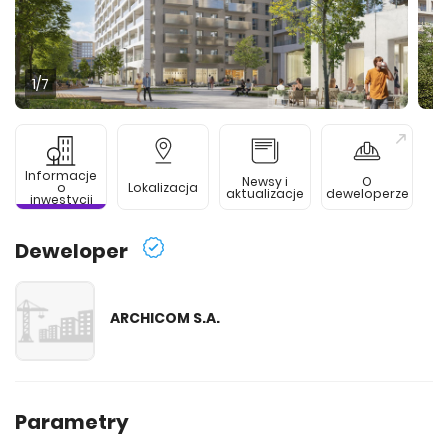
1
/7
Informacje
Newsy i
O
o
Lokalizacja
aktualizacje
deweloperze
inwestycji
Deweloper
ARCHICOM S.A.
Parametry