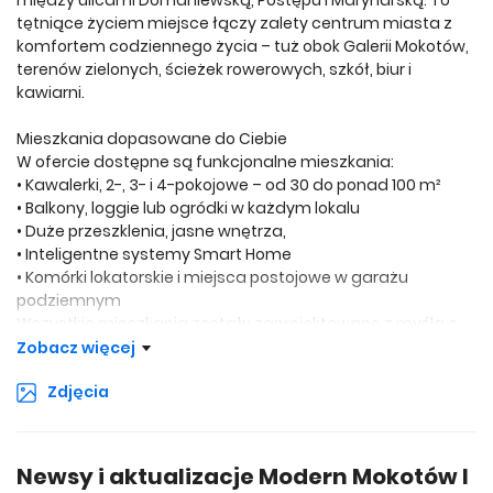
między ulicami Domaniewską, Postępu i Marynarską. To
tętniące życiem miejsce łączy zalety centrum miasta z
komfortem codziennego życia – tuż obok Galerii Mokotów,
terenów zielonych, ścieżek rowerowych, szkół, biur i
kawiarni.
Mieszkania dopasowane do Ciebie
W ofercie dostępne są funkcjonalne mieszkania:
• Kawalerki, 2-, 3- i 4-pokojowe – od 30 do ponad 100 m²
• Balkony, loggie lub ogródki w każdym lokalu
• Duże przeszklenia, jasne wnętrza,
• Inteligentne systemy Smart Home
• Komórki lokatorskie i miejsca postojowe w garażu
podziemnym
Wszystkie mieszkania zostały zaprojektowane z myślą o
wygodzie mieszkańców – układy zapewniają wydzielone
Zobacz więcej
strefy dzienne i prywatne, a metraże są idealne zarówno
Zdjęcia
dla singli, rodzin, jak i inwestorów.
Atuty inwestycji
• Oddanie do użytkowania już w tym roku – kupujesz
Newsy i aktualizacje Modern Mokotów I
gotowe mieszkanie