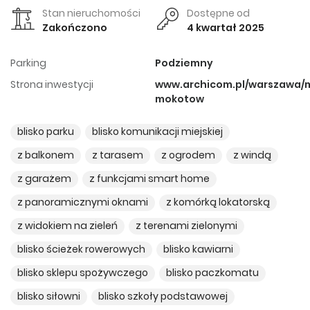
Stan nieruchomości
Dostępne od
Zakończono
4 kwartał 2025
Parking
Podziemny
Strona inwestycji
www.archicom.pl/warszawa/
mokotow
blisko parku
blisko komunikacji miejskiej
z balkonem
z tarasem
z ogrodem
z windą
z garażem
z funkcjami smart home
z panoramicznymi oknami
z komórką lokatorską
z widokiem na zieleń
z terenami zielonymi
blisko ścieżek rowerowych
blisko kawiarni
blisko sklepu spożywczego
blisko paczkomatu
blisko siłowni
blisko szkoły podstawowej