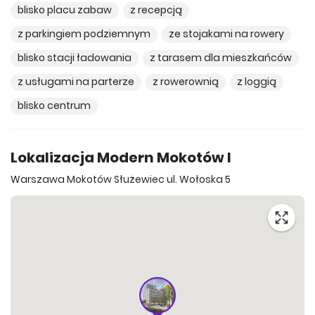
blisko placu zabaw
z recepcją
z parkingiem podziemnym
ze stojakami na rowery
blisko stacji ładowania
z tarasem dla mieszkańców
z usługami na parterze
z rowerownią
z loggią
blisko centrum
Lokalizacja Modern Mokotów I
Warszawa Mokotów Służewiec ul. Wołoska 5