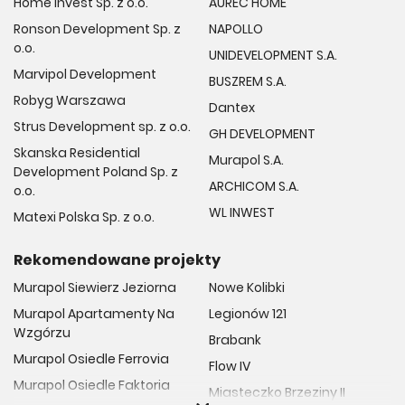
Home Invest Sp. z o.o.
AUREC HOME
Ronson Development Sp. z
NAPOLLO
o.o.
UNIDEVELOPMENT S.A.
Marvipol Development
BUSZREM S.A.
Robyg Warszawa
Dantex
Strus Development sp. z o.o.
GH DEVELOPMENT
Skanska Residential
Murapol S.A.
Development Poland Sp. z
ARCHICOM S.A.
o.o.
WL INWEST
Matexi Polska Sp. z o.o.
Rekomendowane projekty
Murapol Siewierz Jeziorna
Nowe Kolibki
Murapol Apartamenty Na
Legionów 121
Wzgórzu
Brabank
Murapol Osiedle Ferrovia
Flow IV
Murapol Osiedle Faktoria
Miasteczko Brzeziny II