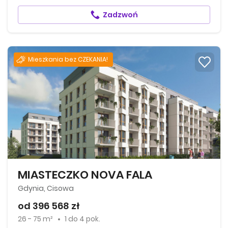
Zadzwoń
Mieszkania bez CZEKANIA!
MIASTECZKO NOVA FALA
Gdynia, Cisowa
od 396 568 zł
26 - 75 m²
1
do
4 pok.