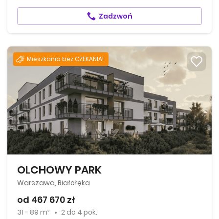
Zadzwoń
Mieszkania bez CZEKANIA!
OLCHOWY PARK
Warszawa, Białołęka
od 467 670 zł
31 - 89 m²
2
do
4 pok.