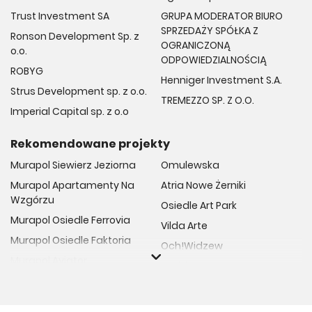
Trust Investment SA
GRUPA MODERATOR BIURO
SPRZEDAŻY SPÓŁKA Z
Ronson Development Sp. z
OGRANICZONĄ
o.o.
ODPOWIEDZIALNOŚCIĄ
ROBYG
Henniger Investment S.A.
Strus Development sp. z o.o.
TREMEZZO SP. Z O.O.
Imperial Capital sp. z o.o
Rekomendowane projekty
Murapol Siewierz Jeziorna
Omulewska
Murapol Apartamenty Na
Atria Nowe Żerniki
Wzgórzu
Osiedle Art Park
Murapol Osiedle Ferrovia
Vilda Arte
Murapol Osiedle Faktoria
Och!Widzew
Murapol Aviator
Fuelda etap II
Murapol Osiedle Wolka
Osiedle Meiera
Murapol Trzy Lipki
Żabiniec Vita