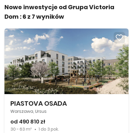
Nowe inwestycje od Grupa Victoria
Dom :
6
z
7
wyników
PIASTOVA OSADA
Warszawa, Ursus
od 490 810 zł
30 - 63 m²
1
do
3 pok.