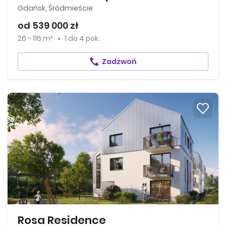
Gdańsk, Śródmieście
od 539 000 zł
26 - 116 m²
1
do
4 pok.
Zadzwoń
Rosa Residence