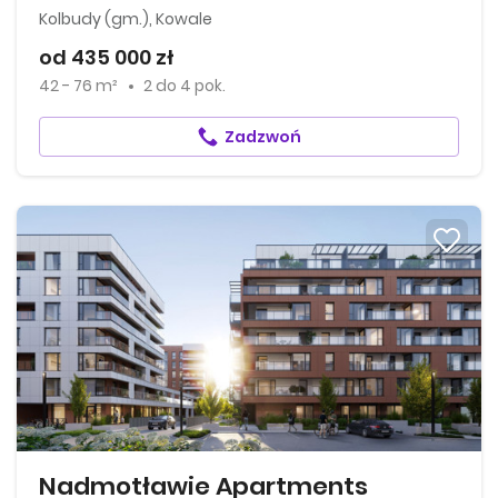
Kolbudy (gm.), Kowale
od 435 000 zł
42 - 76 m²
2
do
4 pok.
Zadzwoń
Nadmotławie Apartments