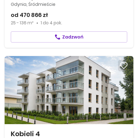
Gdynia, Śródmieście
od 470 866 zł
25 - 136 m²
1
do
4 pok.
Zadzwoń
Kobieli 4