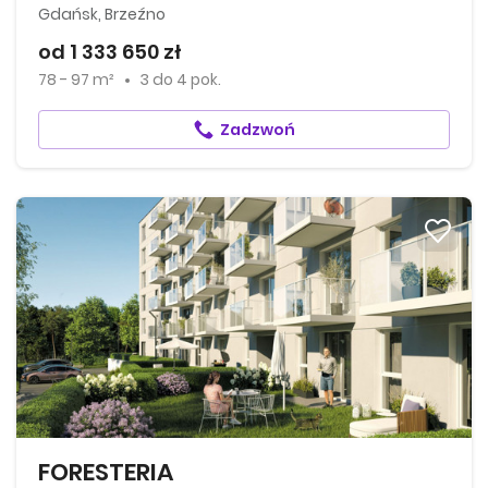
Gdańsk, Brzeźno
od 1 333 650 zł
78 - 97 m²
3
do
4 pok.
Zadzwoń
FORESTERIA