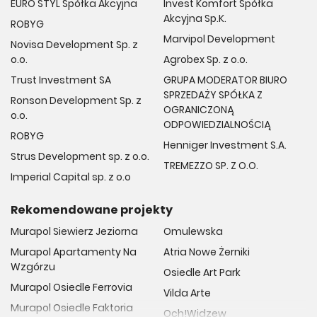
EURO STYL Spółka Akcyjna
Invest Komfort Spółka
Akcyjna Sp.K.
ROBYG
Marvipol Development
Novisa Development Sp. z
o.o.
Agrobex Sp. z o.o.
Trust Investment SA
GRUPA MODERATOR BIURO
SPRZEDAŻY SPÓŁKA Z
Ronson Development Sp. z
OGRANICZONĄ
o.o.
ODPOWIEDZIALNOŚCIĄ
ROBYG
Henniger Investment S.A.
Strus Development sp. z o.o.
TREMEZZO SP. Z O.O.
Imperial Capital sp. z o.o
Rekomendowane projekty
Murapol Siewierz Jeziorna
Omulewska
Murapol Apartamenty Na
Atria Nowe Żerniki
Wzgórzu
Osiedle Art Park
Murapol Osiedle Ferrovia
Vilda Arte
Murapol Osiedle Faktoria
Och!Widzew