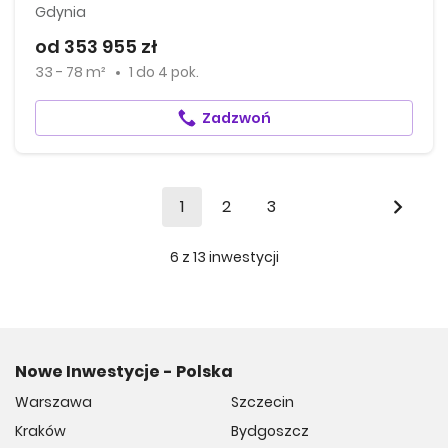
Gdynia
od 353 955 zł
33 - 78 m²
1
do
4 pok.
Zadzwoń
1
2
3
6
z
13
inwestycji
Nowe Inwestycje - Polska
Warszawa
Szczecin
Kraków
Bydgoszcz