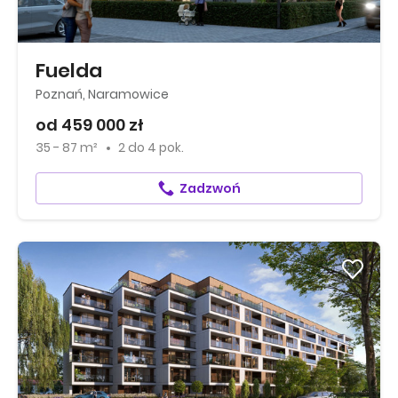
Fuelda
Poznań, Naramowice
od 459 000 zł
35 - 87 m²
2
do
4 pok.
Zadzwoń