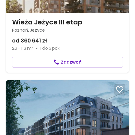
Wieża Jeżyce III etap
Poznań, Jeżyce
od 360 641 zł
26 - 113 m²
1
do
5 pok.
Zadzwoń