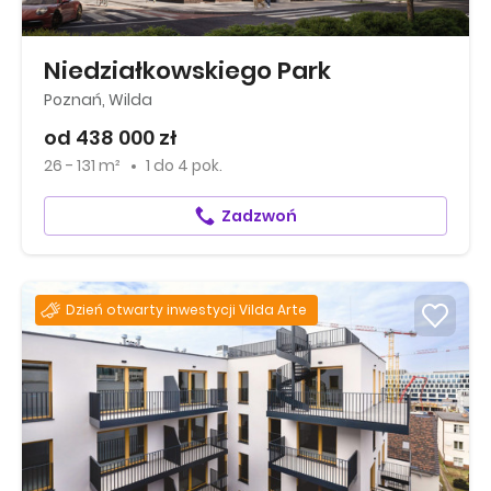
Niedziałkowskiego Park
Poznań, Wilda
od 438 000 zł
26 - 131 m²
1
do
4 pok.
Zadzwoń
Dzień otwarty inwestycji Vilda Arte