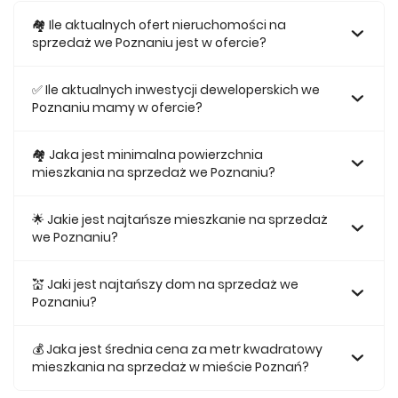
🏘️ Ile aktualnych ofert nieruchomości na
sprzedaż we Poznaniu jest w ofercie?
W ofercie posiadamy obecnie 2439 mieszkań na sprzedaż
we Poznaniu.
✅ Ile aktualnych inwestycji deweloperskich we
Poznaniu mamy w ofercie?
Obecnie w ofercie posiadamy 70 inwestycji
deweloperskich we Poznaniu.
🏘 Jaka jest minimalna powierzchnia
mieszkania na sprzedaż we Poznaniu?
Najmniejsze mieszkanie dostępne na sprzedaż we
Poznaniu jest 25,56.
🌟 Jakie jest najtańsze mieszkanie na sprzedaż
we Poznaniu?
Najtańsze mieszkanie na sprzedaż we Poznaniu w naszej
ofercie kosztuje 329 000 zł.
💒 Jaki jest najtańszy dom na sprzedaż we
Poznaniu?
Najtańszy dom na sprzedaż we Poznaniu w naszej ofercie
kosztuje 499 000 zł.
💰 Jaka jest średnia cena za metr kwadratowy
mieszkania na sprzedaż w mieście Poznań?
Średnio za m2 nowego mieszkania we Poznaniu musimy