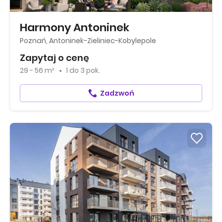
Harmony Antoninek
Poznań, Antoninek-Zieliniec-Kobylepole
Zapytaj o cenę
29 - 56 m²
1
do
3 pok.
Zadzwoń