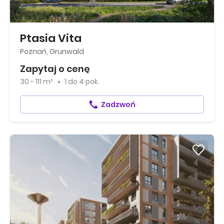
Ptasia Vita
Poznań, Grunwald
Zapytaj o cenę
30 - 111 m²
1
do
4 pok.
Zadzwoń