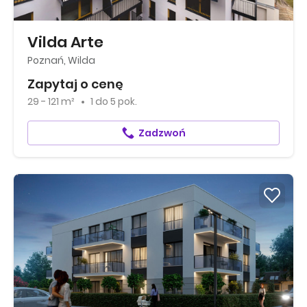
Vilda Arte
Poznań, Wilda
Zapytaj o cenę
29 - 121 m²
1
do
5 pok.
Zadzwoń