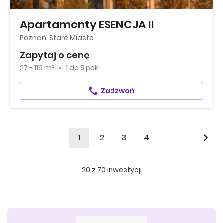
Apartamenty ESENCJA II
Poznań, Stare Miasto
Zapytaj o cenę
27 - 119 m²
1
do
5 pok.
Zadzwoń
1
2
3
4
20
z
70
inwestycji