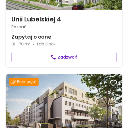
Unii Lubelskiej 4
Poznań
Zapytaj o cenę
31 - 70 m²
1
do
3 pok.
Zadzwoń
Promocja!