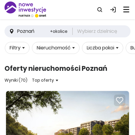
Poznań
Wybierz dzielnicę
+okolice
Filtry
Nieruchomość
Liczba pokoi
B
Oferty nieruchomości Poznań
Wyniki (70)
Top oferty