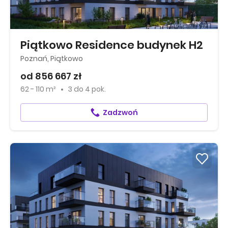
Piątkowo Residence budynek H2
Poznań, Piątkowo
od 856 667 zł
62 - 110 m²
3
do
4 pok.
Zadzwoń