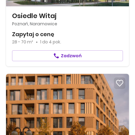
Osiedle Witaj
Poznań, Naramowice
Zapytaj o cenę
28 - 70 m²
1
do
4 pok.
Zadzwoń