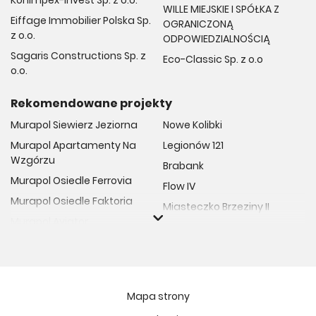
Konimpex-Invest Sp. z o.o.
rozwiązania przeplatają się z historią, oferując tym samym
WILLE MIEJSKIE I SPÓŁKA Z
unikatowe mieszkania o wysokim standardzie, które szybko
Eiffage Immobilier Polska Sp.
OGRANICZONĄ
zyskują na wartości.
z o.o.
ODPOWIEDZIALNOŚCIĄ
Sagaris Constructions Sp. z
Eco-Classic Sp. z o.o
o.o.
Rekomendowane projekty
Murapol Siewierz Jeziorna
Nowe Kolibki
Murapol Apartamenty Na
Legionów 121
Wzgórzu
Brabank
Murapol Osiedle Ferrovia
Flow IV
Murapol Osiedle Faktoria
Miasteczko Brzeziny II
Murapol Aviator
M Bemowo
Murapol Osiedle Wolka
Moja Retkinia
Murapol Trzy Lipki
Przy Placu Wolności
Murapol Osiedle Filo
Miasto GDY
Mapa strony
Murapol Osiedle Szafirove
Niedziałkowskiego Park