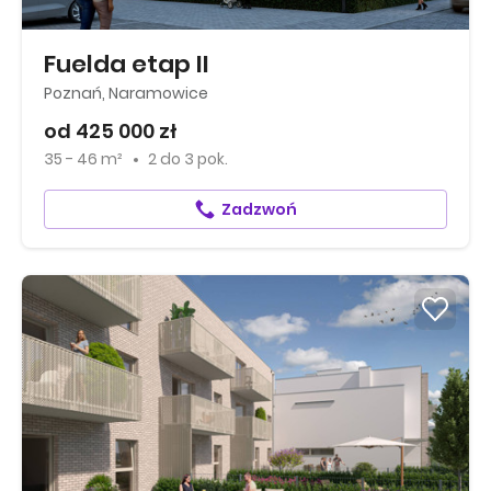
Fuelda etap II
Poznań, Naramowice
od 425 000 zł
35 - 46 m²
2
do
3 pok.
Zadzwoń