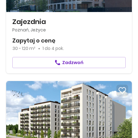
Zajezdnia
Poznań, Jeżyce
Zapytaj o cenę
30 - 120 m²
1
do
4 pok.
Zadzwoń