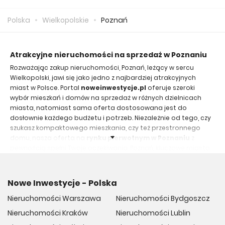
zapłacić 13 861 zł.
Polska
Wielkopolskie
Poznań
Atrakcyjne nieruchomości na sprzedaż w Poznaniu
Rozważając zakup nieruchomości, Poznań, leżący w sercu
Wielkopolski, jawi się jako jedno z najbardziej atrakcyjnych
miast w Polsce. Portal
noweinwestycje.pl
oferuje szeroki
wybór mieszkań i domów na sprzedaż w różnych dzielnicach
miasta, natomiast sama oferta dostosowana jest do
dosłownie każdego budżetu i potrzeb. Niezależnie od tego, czy
szukasz kompaktowego mieszkania, czy też przestronnego
domu, nasza oferta na
rynku pierwotnym w Poznaniu
z
pewnością spełni Twoje oczekiwania. Poznań, kluczowe miasto
województwa wielkopolskiego, łączy w sobie bogatą historię z
dynamicznym rozwojem nowoczesnych inwestycji, co czyni tę
aglomerację idealnym miejscem do życia i inwestowania.
Nowe Inwestycje - Polska
Co wyróżnia Poznań na rynku pierwotnym?
Nieruchomości Warszawa
Nieruchomości Bydgoszcz
Poznań, będący jednym z najstarszych miast Polski,
Nieruchomości Kraków
Nieruchomości Lublin
dynamicznie rozwija się jako kluczowy ośrodek gospodarczy i