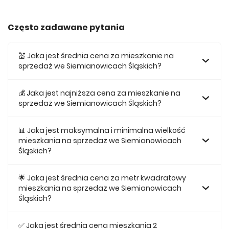
Często zadawane pytania
💒 Jaka jest średnia cena za mieszkanie na
sprzedaż we Siemianowicach Śląskich?
Średnia cena za mieszkania na sprzedaż we
Siemianowicach Śląskich wynosi 588 935 zł.
💰 Jaka jest najniższa cena za mieszkanie na
sprzedaż we Siemianowicach Śląskich?
Najniższa cena mieszkania na sprzedaż we
Siemianowicach Śląskich wynosi 487 200 zł.
📊 Jaka jest maksymalna i minimalna wielkość
mieszkania na sprzedaż we Siemianowicach
Śląskich?
Największe mieszkanie na sprzedaż we Siemianowicach
Śląskich w naszej ofercie ma 103,67, a najmniejsze 55,87.
🌟 Jaka jest średnia cena za metr kwadratowy
mieszkania na sprzedaż we Siemianowicach
Śląskich?
Średnio za m2 mieszkania we Siemianowicach Śląskich
musimy zapłacić 8 725 zł.
✅ Jaka jest średnia cena mieszkania 2