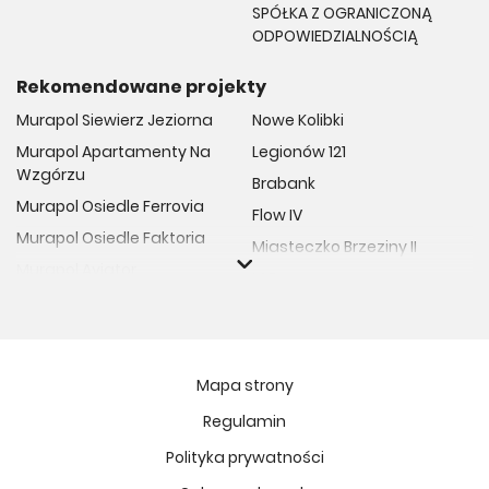
SPÓŁKA Z OGRANICZONĄ
ODPOWIEDZIALNOŚCIĄ
Rekomendowane projekty
Murapol Siewierz Jeziorna
Nowe Kolibki
Murapol Apartamenty Na
Legionów 121
Wzgórzu
Brabank
Murapol Osiedle Ferrovia
Flow IV
Murapol Osiedle Faktoria
Miasteczko Brzeziny II
Murapol Aviator
M Bemowo
Murapol Osiedle Wolka
Moja Retkinia
Murapol Trzy Lipki
Przy Placu Wolności
Murapol Osiedle Filo
Miasto GDY
Mapa strony
Murapol Osiedle Szafirove
Niedziałkowskiego Park
Regulamin
Murapol Agosto
Och!Widzew
Polityka prywatności
Murapol Forum
MIASTECZKO NOVA FALA