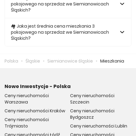
pokojowego na sprzedaż we Siemianowicach
Śląskich?
Za nowe 2 pokojowe mieszkanie we Siemianowicach
Śląskich średnio musimy zapłacić 511 255 zł.
🏘️ Jaka jest średnia cena mieszkania 3
pokojowego na sprzedaż we Siemianowicach
Śląskich?
Za nowe 3 pokojowe mieszkanie we Siemianowicach
Śląskich średnio musimy zapłacić 585 703 zł.
Polska
Śląskie
Siemianowice śląskie
Mieszkania
Nowe Inwestycje - Polska
Ceny nieruchomości
Ceny nieruchomości
Warszawa
Szczecin
Ceny nieruchomości Kraków
Ceny nieruchomości
Bydgoszcz
Ceny nieruchomości
Trójmiasto
Ceny nieruchomości Lublin
Ceny nieruchomości Łódź
Ceny nieruchomości