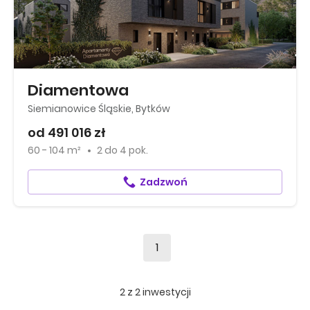
Diamentowa
Siemianowice Śląskie, Bytków
od 491 016 zł
60 - 104 m²
2
do
4 pok.
Zadzwoń
1
2
z
2
inwestycji