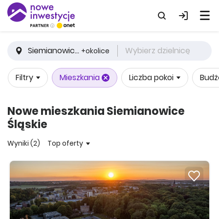
Siemianowice Śląskie
Wybierz dzielnicę
+okolice
Filtry
Mieszkania
Liczba pokoi
Budż
Nowe mieszkania Siemianowice
Śląskie
Wyniki (2)
Top oferty