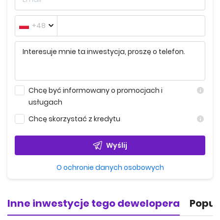
Przemyślane w każdym detalu przestrzenie dla reklamy
lokali, stanowią dopełnienie projektu, który zakłada
+48
eleganckie wykończenie z zewnątrz.
Chcę być informowany o promocjach i
usługach
Chcę skorzystać z kredytu
Wyślij
O ochronie danych osobowych
Inne inwestycje tego dewelopera
Popul