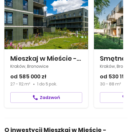
Mieszkaj w Mieście - Osiedle Wizjonerów Etap (L) Odkrywców
Smętna 
Kraków, Bronowice
Kraków, Bronow
od 585 000 zł
od 530 153 z
27 - 112 m²
1
do
5 pok.
30 - 88 m²
1
Zadzwoń
O inwestycji Mieszkaj w Mieście -