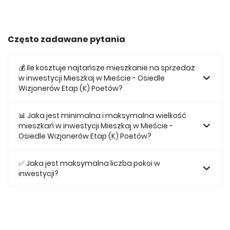
Często zadawane pytania
💰 Ile kosztuje najtańsze mieszkanie na sprzedaż
w inwestycji Mieszkaj w Mieście - Osiedle
Wizjonerów Etap (K) Poetów?
Najtańsze mieszkanie na sprzedaż w tej inwestycji kosztuje
750 000 zł.
📊 Jaka jest minimalna i maksymalna wielkość
mieszkań w inwestycji Mieszkaj w Mieście -
Osiedle Wizjonerów Etap (K) Poetów?
Największe mieszkanie na sprzedaż w inwestycji Mieszkaj w
Mieście - Osiedle Wizjonerów Etap (K) Poetów posiada
✅ Jaka jest maksymalna liczba pokoi w
74,06, natomiast najmniejsze mieszkanie ma metraż
inwestycji?
42,66.
Maksymalnie mieszkanie w inwestycji Mieszkaj w Mieście -
Osiedle Wizjonerów Etap (K) Poetów posiada 3.