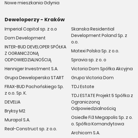
Nowe mieszkania Gdynia
Deweloperzy - Kraków
Imperial Capital sp. z o.o
Skanska Residential
Development Poland Sp. z
Dom Development
o.o.
INTER-BUD DEVELOPER SPÓŁKA
Matexi Polska Sp. z o.o.
Z OGRANICZONĄ
ODPOWIEDZIALNOŚCIĄ
Spravia sp. z o. o
Henniger Investment S.A.
Victoria Dom Spółka Akcyjna
Grupa Deweloperska START
Grupa Victoria Dom
FRAX-BUD Pachońskiego Sp.
TDJ Estate
z o.o. Sp. K.
TDJ ESTATE Projekt 5 Spółka z
DEVELIA
Ograniczoną
Odpowiedzialnością
Bryksy M2
Osiedle Fi3 Megapolis Sp. z o.
Murapol S.A.
o. Spółka Komandytowa
Real-Construct sp. z o.o.
Archicom S.A.