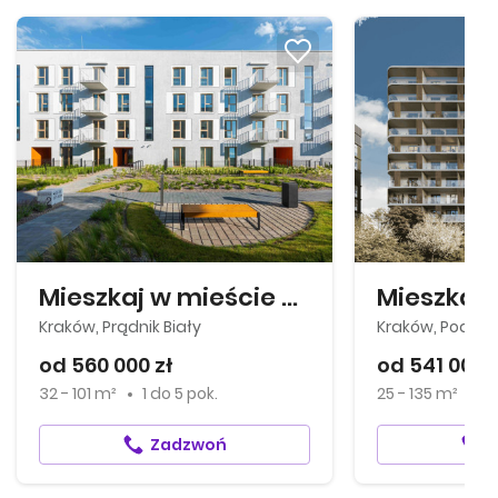
Mieszkaj w mieście – Ogrody Glogera
Kraków, Prądnik Biały
Kraków, Podgó
od 560 000 zł
od 541 000 z
32 - 101 m²
1
do
5 pok.
25 - 135 m²
1
Zadzwoń