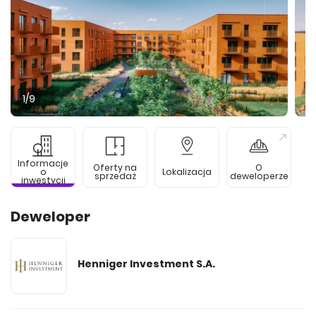
1
/9
Informacje
Oferty na
O
o
Lokalizacja
sprzedaż
deweloperze
inwestycji
Deweloper
Henniger Investment S.A.