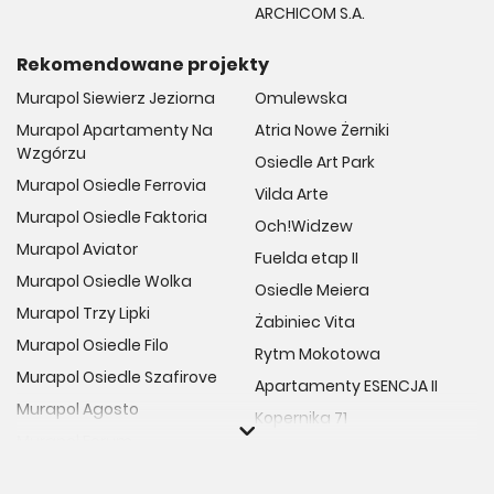
ARCHICOM S.A.
Rekomendowane projekty
Murapol Siewierz Jeziorna
Omulewska
Murapol Apartamenty Na
Atria Nowe Żerniki
Wzgórzu
Osiedle Art Park
Murapol Osiedle Ferrovia
Vilda Arte
Murapol Osiedle Faktoria
Och!Widzew
Murapol Aviator
Fuelda etap II
Murapol Osiedle Wolka
Osiedle Meiera
Murapol Trzy Lipki
Żabiniec Vita
Murapol Osiedle Filo
Rytm Mokotowa
Murapol Osiedle Szafirove
Apartamenty ESENCJA II
Murapol Agosto
Kopernika 71
Murapol Forum
Fort Natura Etap II
Murapol Primo
Osiedle Imbramowskie