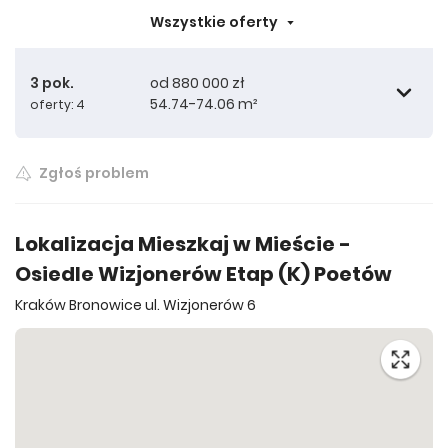
Wszystkie oferty
3 pok.
od 880 000 zł
54.74-74.06 m²
oferty: 4
Zgłoś problem
880 000 zł
54.74 m²
Lokalizacja Mieszkaj w Mieście -
Osiedle Wizjonerów Etap (K) Poetów
945 000 zł
60.34 m²
Kraków Bronowice ul. Wizjonerów 6
930 000 zł
61.27 m²