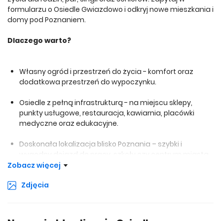
formularzu o Osiedle Gwiazdowo i odkryj nowe mieszkania i
domy pod Poznaniem.
Dlaczego warto?
Własny ogród i przestrzeń do życia - komfort oraz
dodatkowa przestrzeń do wypoczynku.
Osiedle z pełną infrastrukturą - na miejscu sklepy,
punkty usługowe, restauracja, kawiarnia, placówki
medyczne oraz edukacyjne.
Doskonała lokalizacja blisko Poznania – szybki i
wygodny dojazd do pracy, szkoły czy centrum miasta.
Zobacz więcej
Zdjęcia
Mieszkania i domy z ogrodem w otoczeniu zieleni
Osiedle Gwiazdowo to jedna z największych inwestycji
mieszkaniowych w Wielkopolsce, zaprojektowana z myślą