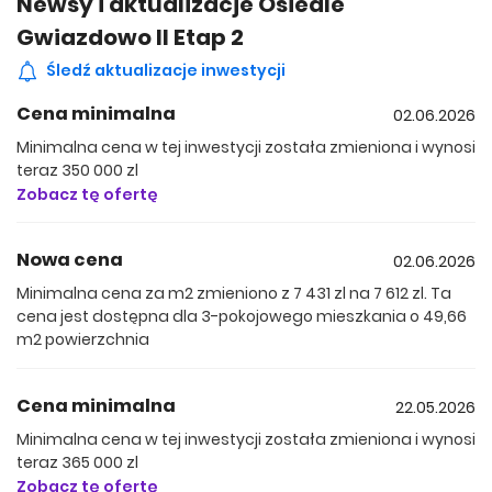
Newsy i aktualizacje Osiedle
o osobach poszukujących komfortowego miejsca do życia
Gwiazdowo II Etap 2
w otoczeniu natury. Każdy lokal posiada własny ogród
oraz nawet dwa miejsca postojowe w cenie. Inwestycja
Śledź aktualizacje inwestycji
wyróżnia się nowoczesnymi i energooszczędnymi
rozwiązaniami, takimi jak panele fotowoltaiczne czy
Cena minimalna
02.06.2026
ogrzewanie elektryczne. Mieszkańcy mogą korzystać z
Minimalna cena w tej inwestycji została zmieniona i wynosi
ponad 10 000 m² stref rekreacji i aktywności oraz blisko 4
teraz 350 000 zl
000 m² terenów relaksu. Dodatkowym atutem jest
Zobacz tę ofertę
kompletna infrastruktura obejmująca sklepy, restaurację,
kawiarnię, placówki medyczne oraz edukacyjne. Pierwsza
część osiedla licząca 450 lokali została już zrealizowana,
Nowa cena
02.06.2026
dzięki czemu przyszli mieszkańcy mogą na własne oczy
Minimalna cena za m2 zmieniono z 7 431 zl na 7 612 zl. Ta
zobaczyć standard wykonania i funkcjonujące otoczenie
cena jest dostępna dla 3-pokojowego mieszkania o 49,66
inwestycji.
m2 powierzchnia
Spokojna lokalizacja z szybkim dojazdem do Poznania
Osiedle Gwiazdowo powstaje w atrakcyjnej lokalizacji w
Cena minimalna
22.05.2026
Gwiazdowie, niedaleko Kostrzyna Wielkopolskiego,
zaledwie 15 minut od Poznania i około 10 minut od
Minimalna cena w tej inwestycji została zmieniona i wynosi
Swarzędza. To doskonałe miejsce dla osób, które chcą
teraz 365 000 zl
mieszkać z dala od miejskiego zgiełku, nie rezygnując z
Zobacz tę ofertę