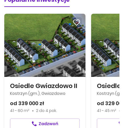
Osiedle Gwiazdowo II
Kostrzyn (gm.), Gwiazdowo
Kostrzyn (gm.)
od 339 000 zł
od 329 000 
41 - 60 m²
2
do
4 pok.
41 - 45 m²
3 
Zadzwoń