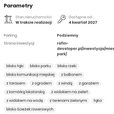
Parametry
Stan nieruchomości
Dostępne od
W trakcie realizacji
4 kwartał 2027
Parking
Podziemny
Strona inwestycji
rafin-
developer.pl/inwestycja/mie
park/
blisko łąki
blisko parku
blisko rzeki
blisko komunikacji miejskiej
z balkonem
z tarasem
z ogrodem
z windą
z garażem
z komórką lokatorską
z widokiem na zieleń
z widokiem na wodę
z terenami zielonymi
łąka
blisko ścieżek rowerowych