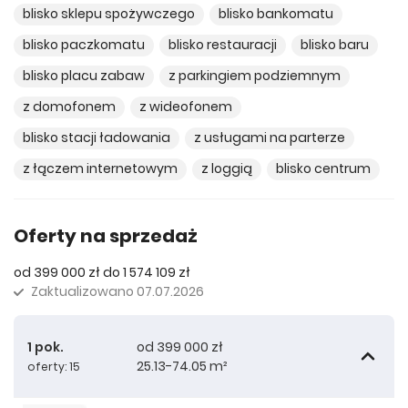
blisko sklepu spożywczego
blisko bankomatu
blisko paczkomatu
blisko restauracji
blisko baru
blisko placu zabaw
z parkingiem podziemnym
z domofonem
z wideofonem
blisko stacji ładowania
z usługami na parterze
z łączem internetowym
z loggią
blisko centrum
Oferty na sprzedaż
od 399 000 zł do 1 574 109 zł
Zaktualizowano
07.07.2026
1 pok.
od 399 000 zł
25.13-74.05 m²
oferty: 15