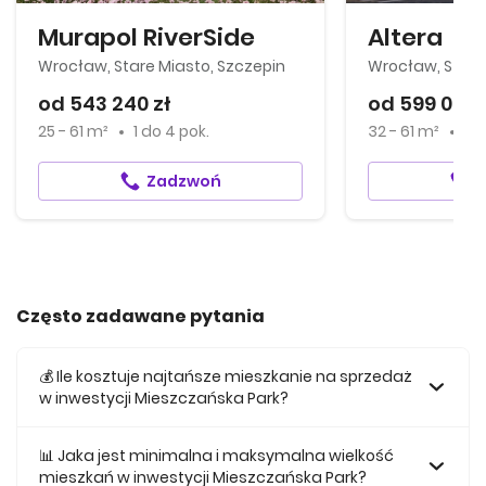
Murapol RiverSide
Altera
Wrocław, Stare Miasto, Szczepin
Wrocław, Stare
od 543 240 zł
od 599 000 
25 - 61 m²
1
do
4 pok.
32 - 61 m²
2
Zadzwoń
Często zadawane pytania
💰 Ile kosztuje najtańsze mieszkanie na sprzedaż
w inwestycji Mieszczańska Park?
Najtańsze mieszkanie na sprzedaż w tej inwestycji kosztuje
399 000 zł.
📊 Jaka jest minimalna i maksymalna wielkość
mieszkań w inwestycji Mieszczańska Park?