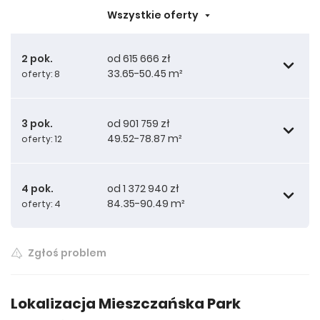
Wszystkie oferty
2 pok.
od 615 666 zł
33.65-50.45 m²
oferty: 8
3 pok.
od 901 759 zł
49.52-78.87 m²
oferty: 12
615 666 zł
33.65 m²
4 pok.
od 1 372 940 zł
84.35-90.49 m²
oferty: 4
659 895 zł
990 794 zł
36.03 m²
49.52 m²
Zgłoś problem
697 336 zł
1 007 870 zł
1 372 940 zł
38.17 m²
50.82 m²
84.35 m²
Lokalizacja Mieszczańska Park