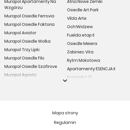
Murapol Apartamenty Na
Atria Nowe Żerniki
Wzgórzu
Osiedle Art Park
Murapol Osiedle Ferrovia
Vilda Arte
Murapol Osiedle Faktoria
Och!Widzew
Murapol Aviator
Fuelda etap II
Murapol Osiedle Wolka
Osiedle Meiera
Murapol Trzy Lipki
Żabiniec Vita
Murapol Osiedle Filo
Rytm Mokotowa
Murapol Osiedle Szafirove
Apartamenty ESENCJA II
Murapol Agosto
Kopernika 71
Murapol Forum
Fort Natura Etap II
Murapol Primo
Osiedle Imbramowskie
Murapol Motivo
MIASTECZKO NOVA FALA
Murapol Helio
Niedziałkowskiego Park
Mapa strony
Murapol Rivo
Ptasia Vita
Regulamin
Murapol Prado
Osiedle Lissa