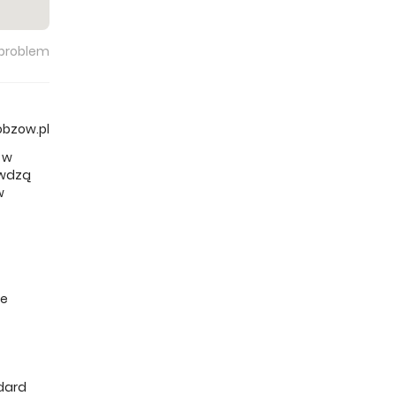
 problem
obzow.pl
 w
awdzą
w
ze
ndard