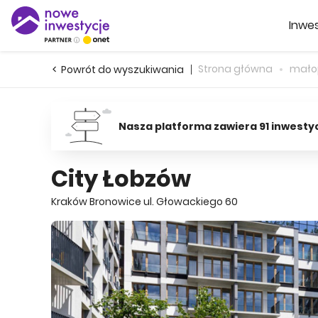
Inwes
Strona główna
małop
Powrót do wyszukiwania
Nasza platforma zawiera 91 inwesty
City Łobzów
Kraków Bronowice ul. Głowackiego 60