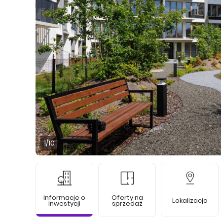
1
/10
Informacje o
Oferty na
Lokalizacja
inwestycji
sprzedaż