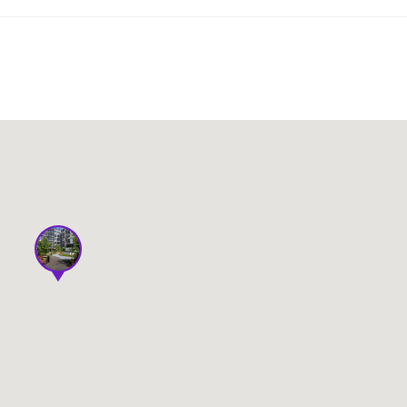
Spraw
Spraw
0.93 m²
8.65 m²
16 759 zł /m²
16 793 zł /m²
dostępne
dostępne
Spraw
Spraw
2.46 m²
4.38 m²
17 020 zł /m²
16 970 zł /m²
dostępne
dostępne
Spraw
Spraw
2.59 m²
4.40 m²
17 900 zł /m²
17 270 zł /m²
dostępne
dostępne
Spraw
Spraw
2.61 m²
4.43 m²
17 320 zł /m²
17 900 zł /m²
dostępne
dostępne
szystkie oferty
Spraw
4.44 m²
15 981 zł /m²
dostępne