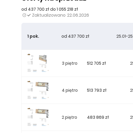
od 437 700 zł do 1 055 218 zł
Zaktualizowano
22.06.2026
1 pok.
od 437 700 zł
25.01-2
512 705 zł
3 piętro
2
513 793 zł
4 piętro
2
483 869 zł
2 piętro
2