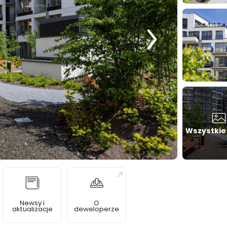
Wszystkie
Newsy i
O
aktualizacje
deweloperze