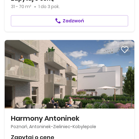
31 - 70 m²
1
do
3 pok.
Zadzwoń
Harmony Antoninek
Poznań, Antoninek-Zieliniec-Kobylepole
Zapytaj o cenę