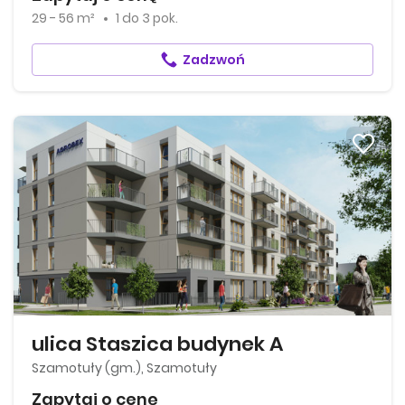
29 - 56 m²
1
do
3 pok.
Zadzwoń
ulica Staszica budynek A
Szamotuły (gm.), Szamotuły
Zapytaj o cenę