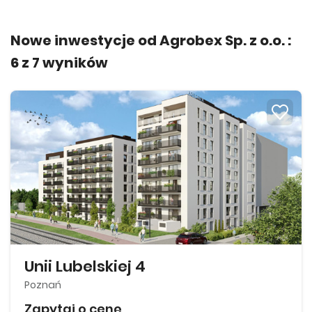
Nowe inwestycje od Agrobex Sp. z o.o. :
6
z
7
wyników
Unii Lubelskiej 4
Poznań
Zapytaj o cenę