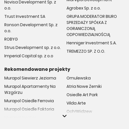
Novisa Development Sp. z
o.o.
Agrobex Sp. z o.o.
Trust Investment SA
GRUPA MODERATOR BIURO
SPRZEDAŻY SPÓŁKA Z
Ronson Development Sp. z
OGRANICZONĄ
o.o.
ODPOWIEDZIALNOŚCIĄ
ROBYG
Henniger Investment S.A.
Strus Development sp. z o.o.
TREMEZZO SP. Z O.O.
Imperial Capital sp. z o.o
Rekomendowane projekty
Murapol Siewierz Jeziorna
Omulewska
Murapol Apartamenty Na
Atria Nowe Żerniki
Wzgórzu
Osiedle Art Park
Murapol Osiedle Ferrovia
Vilda Arte
Murapol Osiedle Faktoria
Och!Widzew
Murapol Aviator
Fuelda etap II
Murapol Osiedle Wolka
Osiedle Meiera