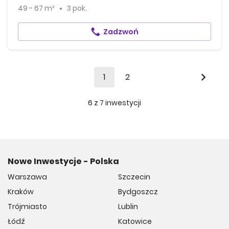
49 - 67 m²
3 pok.
Zadzwoń
1
2
6
z
7
inwestycji
Nowe Inwestycje - Polska
Warszawa
Szczecin
Kraków
Bydgoszcz
Trójmiasto
Lublin
Łódź
Katowice