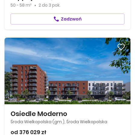
50 - 58 m²
2
do
3 pok.
Zadzwoń
Osiedle Moderno
Środa Wielkopolska (gm.), Środa Wielkopolska
od 376 029 zł