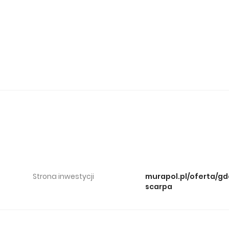
6
Strona inwestycji
murapol.pl/oferta/g
scarpa