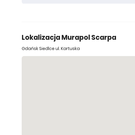
1 298 086 zł
6 piętro
6
Lokalizacja Murapol Scarpa
Gdańsk Siedlce ul. Kartuska
1 085 590 zł
5 piętro
6
1 074 990 zł
1 piętro
6
1 121 906 zł
3 piętro
6
1 117 034 zł
2 piętro
6