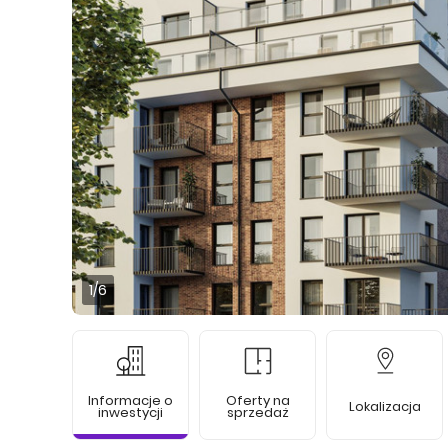
1
/6
Informacje o
Oferty na
Lokalizacja
inwestycji
sprzedaż