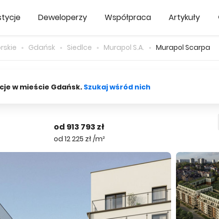
tycje
Deweloperzy
Współpraca
Artykuły
rskie
Gdańsk
Siedlce
Murapol S.A.
Murapol Scarpa
cje w mieście Gdańsk.
Szukaj wśród nich
od 913 793 zł
od 12 225 zł /m²