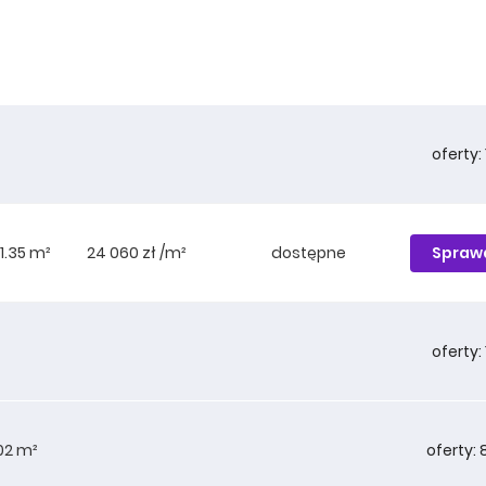
oferty: 
²
Spraw
1.35 m²
24 060 zł /m²
dostępne
oferty: 
oferty: 
.02 m²
Spraw
2.12 m²
21 695 zł /m²
dostępne