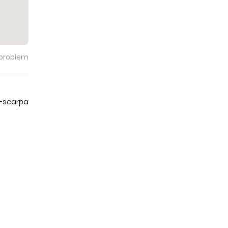
 problem
l-scarpa