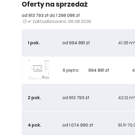
Oferty na sprzedaż
od 913 793 zł do 1 298 086 zł
Zaktualizowano
06.08.2026
1 pok.
od 994 881 zł
41.35 m
994 881 zł
6 piętro
4
2 pok.
od 913 793 zł
42.12 m²
4 pok.
od 1 074 990 zł
61.11-70
913 793 zł
1 piętro
4