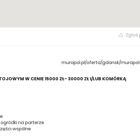
szystkie oferty
Zgłoś
murapol.pl/oferta/gdansk/murapo
TOJOWYM W CENIE 15000 ZŁ- 30000 ZŁ I/LUB KOMÓRKĄ
ze
 ogródki na parterze
części wspólne