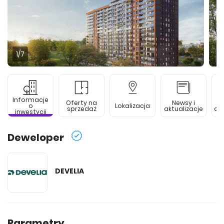
1
/7
Informacje
Oferty na
Newsy i
o
Lokalizacja
sprzedaż
aktualizacje
de
inwestycji
Deweloper
DEVELIA
Parametry