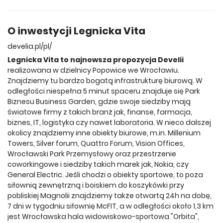
O inwestycji Legnicka Vita
develia.pl/pl/
Legnicka Vita to najnowsza propozycja Develii
realizowana w dzielnicy Popowice we Wrocławiu.
Znajdziemy tu bardzo bogatą infrastrukturę biurową. W
odległości niespełna 5 minut spaceru znajduje się Park
Biznesu Business Garden, gdzie swoje siedziby mają
światowe firmy z takich branż jak, finanse, farmacja,
biznes, IT, logistyka czy nawet laboratoria. W nieco dalszej
okolicy znajdziemy inne obiekty biurowe, m.in. Millenium
Towers, Silver forum, Quattro Forum, Vision Offices,
Wrocławski Park Przemysłowy oraz przestrzenie
coworkingowe i siedziby takich marek jak, Nokia, czy
General Electric. Jeśli chodzi o obiekty sportowe, to poza
siłownią zewnętrzną i boiskiem do koszykówki przy
pobliskiej Magnolii znajdziemy także otwartą 24h na dobę,
7 dni w tygodniu siłownię McFIT, a w odległości około 1,3 km
jest Wrocławska hala widowiskowo-sportowa "Orbita",