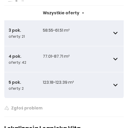
Wszystkie oferty
3 pok.
58.55-61.51 m²
oferty: 21
4 pok.
77.01-87.71 m²
oferty: 42
58.55 m²
5 pok.
123.18-123.39 m²
oferty: 2
58.57 m²
77.01 m²
Zgłoś problem
60.01 m²
77.03 m²
123.18 m²