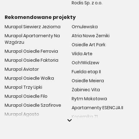
Rodis Sp. z o.o.
Rekomendowane projekty
Murapol Siewierz Jeziorna
Omulewska
Murapol Apartamenty Na
Atria Nowe Żerniki
Wzgórzu
Osiedle Art Park
Murapol Osiedle Ferrovia
Vilda Arte
Murapol Osiedle Faktoria
Och!Widzew
Murapol Aviator
Fuelda etap II
Murapol Osiedle Wolka
Osiedle Meiera
Murapol Trzy Lipki
Żabiniec Vita
Murapol Osiedle Filo
Rytm Mokotowa
Murapol Osiedle Szafirove
Apartamenty ESENCJA II
Murapol Agosto
Kopernika 71
Murapol Forum
Fort Natura Etap II
Murapol Primo
Osiedle Imbramowskie