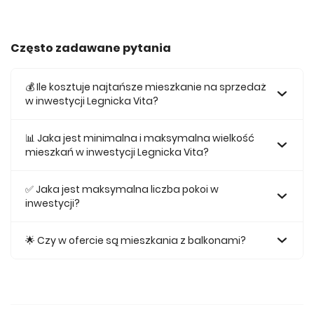
Często zadawane pytania
💰 Ile kosztuje najtańsze mieszkanie na sprzedaż
w inwestycji Legnicka Vita?
Najtańsze mieszkanie na sprzedaż w tej inwestycji kosztuje
688 180 zł.
📊 Jaka jest minimalna i maksymalna wielkość
mieszkań w inwestycji Legnicka Vita?
Największe mieszkanie na sprzedaż w inwestycji Legnicka
Vita posiada 123,39, natomiast najmniejsze mieszkanie ma
✅ Jaka jest maksymalna liczba pokoi w
metraż 40,32.
inwestycji?
Maksymalnie mieszkanie w inwestycji Legnicka Vita
posiada 5.
🌟 Czy w ofercie są mieszkania z balkonami?
Tak, w inwestycji Legnicka Vita odnajdziemy ofertę
mieszkań z balkonami.