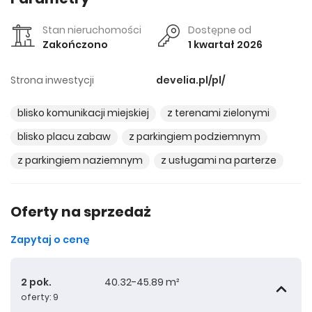
Stan nieruchomości
Dostępne od
Zakończono
1 kwartał 2026
Strona inwestycji
develia.pl/pl/
blisko komunikacji miejskiej
z terenami zielonymi
blisko placu zabaw
z parkingiem podziemnym
z parkingiem naziemnym
z usługami na parterze
Oferty na sprzedaż
Zapytaj o cenę
2 pok.
40.32-45.89 m²
oferty: 9