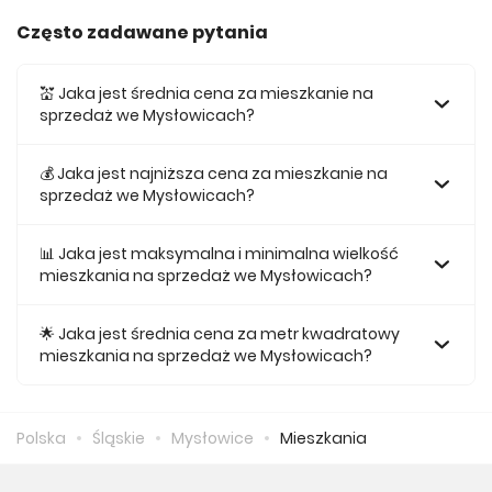
Często zadawane pytania
💒 Jaka jest średnia cena za mieszkanie na
sprzedaż we Mysłowicach?
Średnia cena za mieszkania na sprzedaż we Mysłowicach
wynosi 746 263 zł.
💰 Jaka jest najniższa cena za mieszkanie na
sprzedaż we Mysłowicach?
Najniższa cena mieszkania na sprzedaż we Mysłowicach
wynosi 699 000 zł.
📊 Jaka jest maksymalna i minimalna wielkość
mieszkania na sprzedaż we Mysłowicach?
Największe mieszkanie na sprzedaż we Mysłowicach w
naszej ofercie ma 105,72, a najmniejsze 103,91.
🌟 Jaka jest średnia cena za metr kwadratowy
mieszkania na sprzedaż we Mysłowicach?
Średnio za m2 mieszkania we Mysłowicach musimy
zapłacić 7 148 zł.
Polska
Śląskie
Mysłowice
Mieszkania