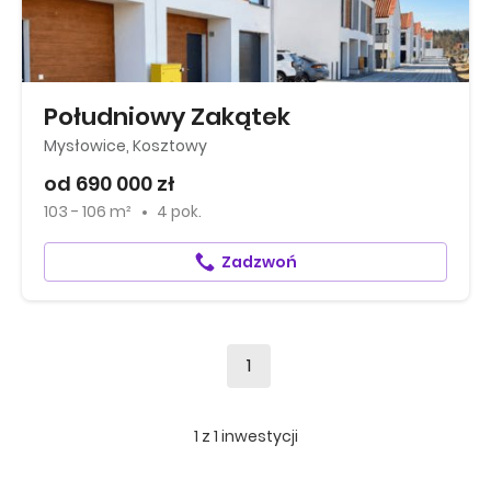
Południowy Zakątek
Mysłowice, Kosztowy
od 690 000 zł
103 - 106 m²
4 pok.
Zadzwoń
1
1
z
1
inwestycji