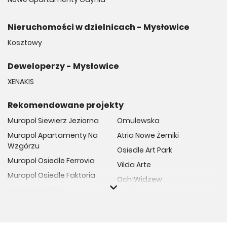
Nieruchomości w dzielnicach - Mysłowice
Kosztowy
Deweloperzy - Mysłowice
XENAKIS
Rekomendowane projekty
Murapol Siewierz Jeziorna
Omulewska
Murapol Apartamenty Na
Atria Nowe Żerniki
Wzgórzu
Osiedle Art Park
Murapol Osiedle Ferrovia
Vilda Arte
Murapol Osiedle Faktoria
Och!Widzew
Murapol Aviator
Fuelda etap II
Murapol Osiedle Wolka
Osiedle Meiera
Murapol Trzy Lipki
Żabiniec Vita