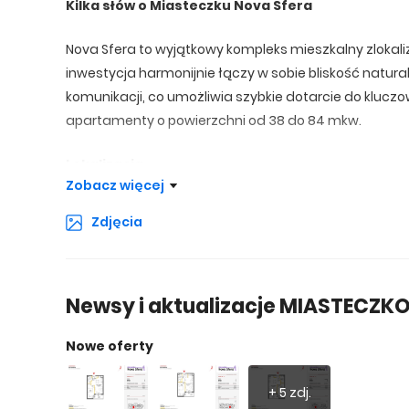
Kilka słów o Miasteczku Nova Sfera
Nova Sfera to wyjątkowy kompleks mieszkalny zlokali
inwestycja harmonijnie łączy w sobie bliskość natur
komunikacji, co umożliwia szybkie dotarcie do kluczo
apartamenty o powierzchni od 38 do 84 mkw.
Lokalizacja
Zobacz więcej
Osiedle jest usytuowane przy ul. Marywilskiej, na skr
Zdjęcia
zlokalizowana jest w cichej i spokojnej okolicy, jed
Przestrzenie zielone
Newsy i aktualizacje MIASTECZK
Nieopodal osiedla położony jest Park Bródnowski, do 
Żerańskiego, umiejscowionego nad Kanałem Żerańs
Nowe oferty
Sklepy, punkty usługowe, restauracje
+ 5 zdj.