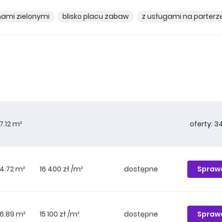
nami zielonymi
blisko placu zabaw
z usługami na parterz
oferty: 3
7.12 m²
Spraw
4.72 m²
16 400 zł /m²
dostępne
Spraw
6.89 m²
15 100 zł /m²
dostępne