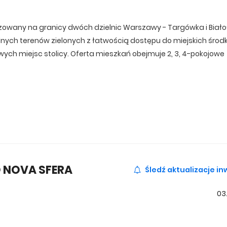
zowany na granicy dwóch dzielnic Warszawy - Targówka i Białoł
alnych terenów zielonych z łatwością dostępu do miejskich śro
wych miejsc stolicy. Oferta mieszkań obejmuje 2, 3, 4-pokojowe
zyżowaniu dwóch dzielnic Warszawy - Targówka i Białołęki. Inwes
nakże czas przejazdu do centrum miasta wynosi zaledwie około 20
O NOVA SFERA
Śledź aktualizacje in
którego dotarcie zajmuje zaledwie 30 minut pieszo. Do Parku
kim, można dotrzeć spacerem w 45 minut lub samochodem w 9
03