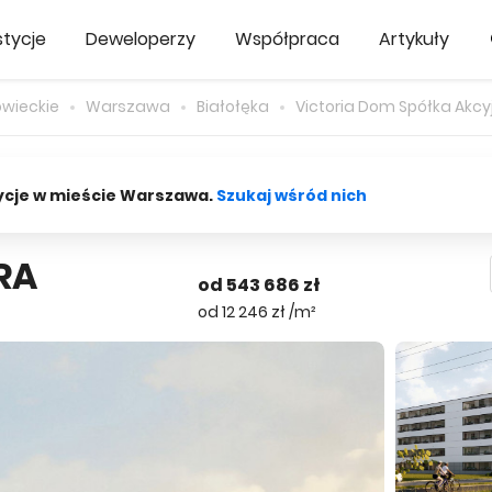
tycje
Deweloperzy
Współpraca
Artykuły
wieckie
Warszawa
Białołęka
Victoria Dom Spółka Akcy
ycje w mieście Warszawa.
Szukaj wśród nich
RA
od 543 686 zł
od 12 246 zł /m²
Mieszkan