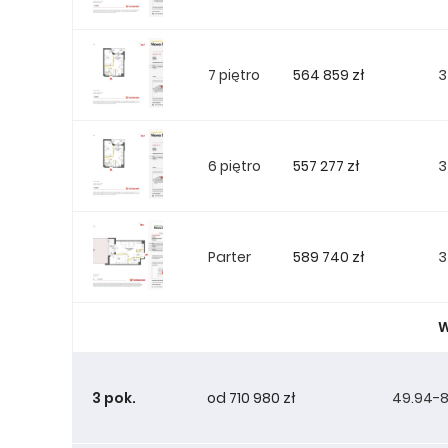
564 859 zł
7 piętro
3
557 277 zł
6 piętro
3
589 740 zł
Parter
3
W
3 pok.
od 710 980 zł
49.94-8