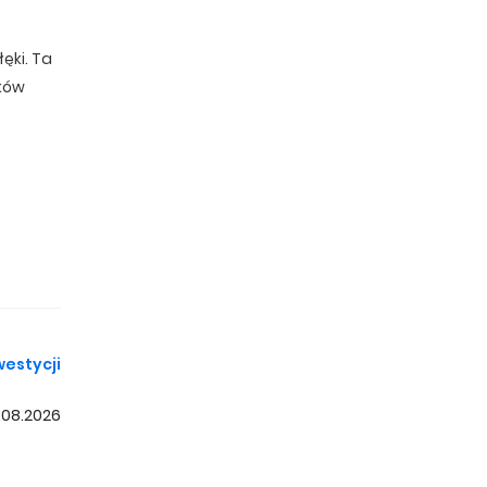
ęki. Ta
dków
tycja
 minut.
westycji
 minut.
.08.2026