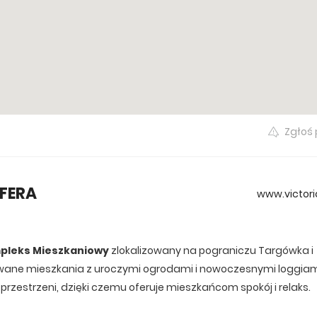
szystkie oferty
Zgłoś
SFERA
www.victor
pleks Mieszkaniowy
zlokalizowany na pograniczu Targówka i
ektowane mieszkania z uroczymi ogrodami i nowoczesnymi loggiam
h przestrzeni, dzięki czemu oferuje mieszkańcom spokój i relaks.