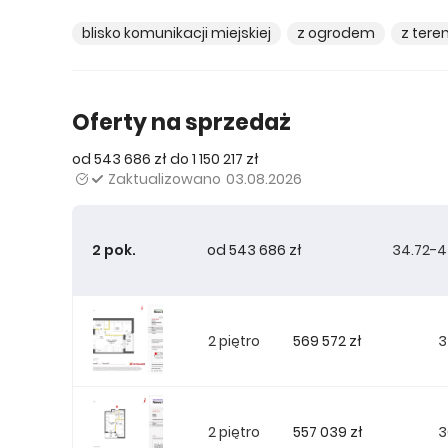
blisko komunikacji miejskiej
z ogrodem
z tere
Oferty na sprzedaż
od 543 686 zł do 1 150 217 zł
Zaktualizowano
03.08.2026
2 pok.
od 543 686 zł
34.72-4
569 572 zł
2 piętro
3
557 039 zł
2 piętro
3