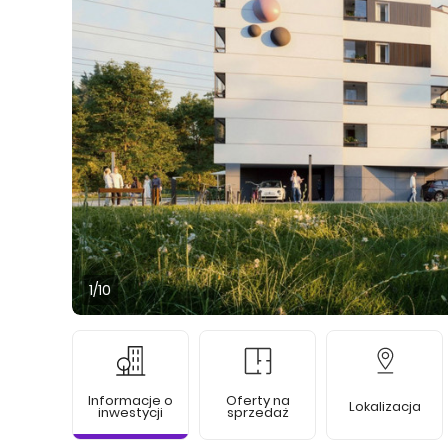
1
/10
Informacje o
Oferty na
Lokalizacja
inwestycji
sprzedaż