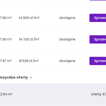
Spraw
7.90 m²
14 900 zł /m²
dostępne
Spraw
7.90 m²
14 700 zł /m²
dostępne
Spraw
7.97 m²
15 528 zł /m²
dostępne
szystkie oferty
oferty: 6
2.94 m²