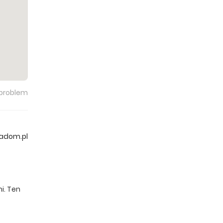
 problem
iadom.pl
i. Ten