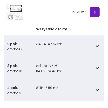
27.25 m²
Wszystkie oferty
2 pok.
34.84-47.52 m²
oferty: 42
3 pok.
od 981 925 zł
54.82-79.43 m²
oferty: 76
34.84 m²
4 pok.
81.11-115.59 m²
oferty: 19
34.84 m²
54.82 m²