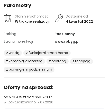
Parametry
Stan nieruchomości
Dostępne od
W trakcie realizacji
4 kwartał 2022
Parking
Podziemny
Strona inwestycji
www.robyg.pl
z windą
z funkcjami smart home
z komórką lokatorską
z ochroną
z recepcją
z parkingiem podziemnym
Oferty na sprzedaż
od 578 475 zł do 2 658 570 zł
Zaktualizowano
17.07.2026