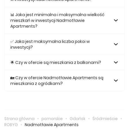
Najtańsze mieszkanie na sprzedaż w tej inwestycji kosztuje
578 475 zł.
📊 Jaka jest minimalna i maksymalna wielkość
mieszkań w inwestycji Nadmotławie
Apartments?
Największe mieszkanie na sprzedaż w inwestycji
Nadmotławie Apartments posiada 115,59, natomiast
✅ Jaka jest maksymalna liczba pokoi w
najmniejsze mieszkanie ma metraż 25,57.
inwestycji?
Maksymalnie mieszkanie w inwestycji Nadmotławie
Apartments posiada 4.
🌟 Czy w ofercie są mieszkania z balkonami?
Tak, w inwestycji Nadmotławie Apartments odnajdziemy
ofertę mieszkań z balkonami.
🏡 Czy w ofercie Nadmotławie Apartments są
mieszkania z ogródkami?
Tak, w inwestycji Nadmotławie Apartments odnajdziemy
ofertę mieszkania z ogródkiem na sprzedaż.
Strona główna
pomorskie
Gdańsk
Śródmieście
ROBYG
Nadmotławie Apartments