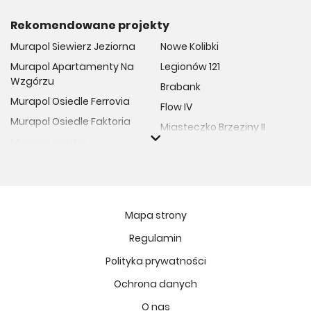
Rekomendowane projekty
Murapol Siewierz Jeziorna
Nowe Kolibki
Murapol Apartamenty Na
Legionów 121
Wzgórzu
Brabank
Murapol Osiedle Ferrovia
Flow IV
Murapol Osiedle Faktoria
Miasteczko Brzeziny II
Murapol Aviator
M Bemowo
Murapol Osiedle Wolka
Moja Retkinia
Murapol Trzy Lipki
Przy Placu Wolności
Murapol Osiedle Filo
Miasto GDY
Mapa strony
Murapol Osiedle Szafirove
Niedziałkowskiego Park
Regulamin
Murapol Agosto
Och!Widzew
Polityka prywatności
Murapol Forum
MIASTECZKO NOVA FALA
Murapol Primo
Ochrona danych
Żywiecka Vita
Murapol Motivo
O nas
Osiedle Art Park