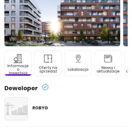
1
/5
Informacje
Oferty na
Newsy i
o
Lokalizacja
sprzedaż
aktualizacje
de
inwestycji
Deweloper
ROBYG