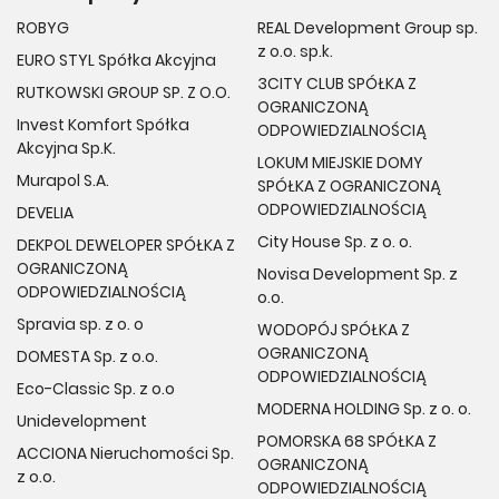
ROBYG
REAL Development Group sp.
z o.o. sp.k.
EURO STYL Spółka Akcyjna
3CITY CLUB SPÓŁKA Z
RUTKOWSKI GROUP SP. Z O.O.
OGRANICZONĄ
Invest Komfort Spółka
ODPOWIEDZIALNOŚCIĄ
Akcyjna Sp.K.
LOKUM MIEJSKIE DOMY
Murapol S.A.
SPÓŁKA Z OGRANICZONĄ
ODPOWIEDZIALNOŚCIĄ
DEVELIA
City House Sp. z o. o.
DEKPOL DEWELOPER SPÓŁKA Z
OGRANICZONĄ
Novisa Development Sp. z
ODPOWIEDZIALNOŚCIĄ
o.o.
Spravia sp. z o. o
WODOPÓJ SPÓŁKA Z
OGRANICZONĄ
DOMESTA Sp. z o.o.
ODPOWIEDZIALNOŚCIĄ
Eco-Classic Sp. z o.o
MODERNA HOLDING Sp. z o. o.
Unidevelopment
POMORSKA 68 SPÓŁKA Z
ACCIONA Nieruchomości Sp.
OGRANICZONĄ
z o.o.
ODPOWIEDZIALNOŚCIĄ