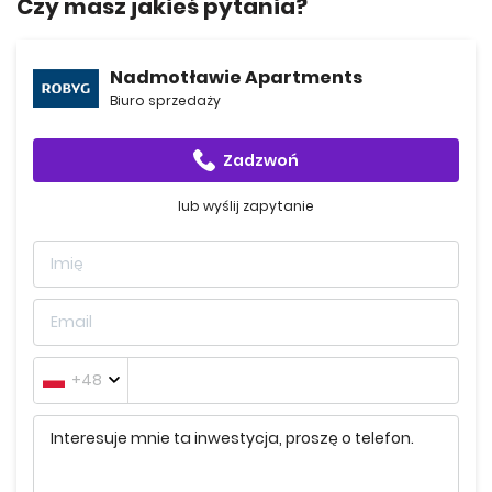
Czy masz jakieś pytania?
Sklepy spożywcze ABC i Żabka znajdują się w odległości 1
km od inwestycji Nadmotławie Apartments. Dojazd do
Nadmotławie Apartments
Biedronki zajmuje 5 minut, natomiast do Lidla - 7 minut.
Biuro sprzedaży
Najbliższy paczkomat znajduje się 1,2 km od obiektu, a
poczta jest oddalona o 1 km. W pobliżu Starego Miasta,
Zadzwoń
zaledwie 15 minut piechotą, zlokalizowane się liczne punkty
usługowe, w tym salony fryzjerskie i kosmetyczne, a także
lub wyślij zapytanie
restauracje i kawiarnie o zróżnicowanej ofercie.
Komunikacja i transport publiczny
Osoby korzystające z transportu publicznego dotrą do
przystanku Głęboka z Nadmotławie Apartments w 9 minut.
+48
To właśnie stamtąd odjeżdżają tramwaje linii 7 i 8 oraz
autobusy linii 106, 111, 138 i N8. W ciągu 4 minut można
dotrzeć do przystani Sienna Grobla.