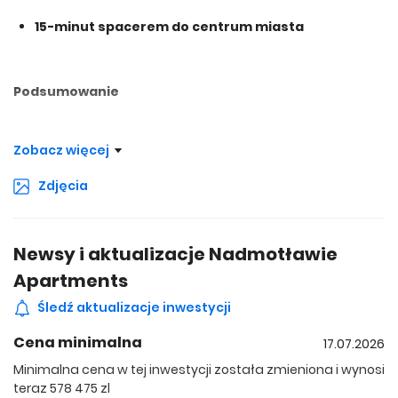
15-minut spacerem do centrum miasta
Podsumowanie
Zobacz więcej
Nadmotławie Apartments to synonim luksusu, oferujący
tarasy na dachu z widokiem na Motławę. Z myślą o
Zdjęcia
komforcie mieszkańców, w obiekcie urządzono siłownię,
klub i foyer z portierem. Inwestycja zrealizowana została w
najwyższym standardzie, z dodatkowym uzupełnieniem w
Newsy i aktualizacje Nadmotławie
postaci nowoczesnego systemu inteligentnego domu
Smart House by Keemple.
Apartments
Śledź aktualizacje inwestycji
Lokalizacja Nadmotławie Apartments
Cena minimalna
17.07.2026
Minimalna cena w tej inwestycji została zmieniona i wynosi
teraz 578 475 zl
Wyjątkowe apartamenty usytuowane są w sercu