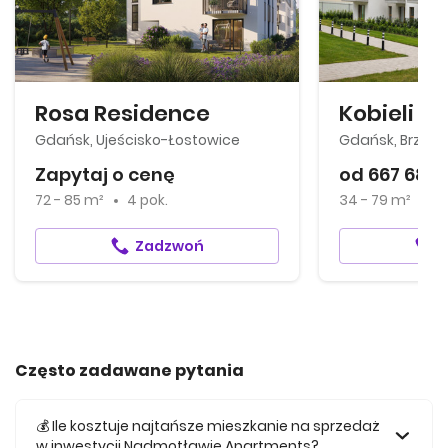
kontaktu w celu udzielenia odpowiedzi na moje zapytanie
lub przedstawienia oferty marketingowej. Zgoda obejmuje
kontakt telefoniczny lub drogą elektroniczną, w zależności
od danych pozostawionych w formularzu, z
wykorzystaniem telekomunikacyjnych urządzeń
Rosa Residence
Kobieli 4
końcowych. Jednocześnie oświadczam, że zapoznałem
się z informacjami o przetwarzaniu danych osobowych
Gdańsk, Ujeścisko-Łostowice
Gdańsk, Brzeź
zawartymi w Polityce Prywatności Robyg.
Zapytaj o cenę
od 667 680 
72 - 85 m²
4 pok.
34 - 79 m²
1
Zadzwoń
Często zadawane pytania
💰 Ile kosztuje najtańsze mieszkanie na sprzedaż
w inwestycji Nadmotławie Apartments?