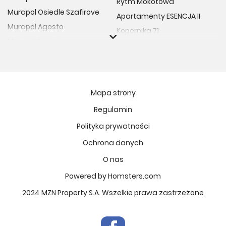
Rytm Mokotowa
Murapol Osiedle Szafirove
Apartamenty ESENCJA II
Murapol Agosto
Kopernika 71
Murapol Forum
Fort Natura Etap II
Murapol Primo
Osiedle Imbramowskie
Murapol Motivo
MIASTECZKO NOVA FALA
Murapol Helio
Niedziałkowskiego Park
Mapa strony
Murapol Rivo
Ptasia Vita
Regulamin
Murapol Prado
Osiedle Lissa
Polityka prywatności
Murapol Corfa
Żywiecka Vita
Ochrona danych
Murapol Novo
Atrium - Nowy Szczepin
Murapol Urcity
O nas
Osiedle Kolektyw
Murapol Ergo
Powered by Homsters.com
VIVA GARDEN 14
Murapol Scarpa
Osiedle Hierowskiego
2024 MZN Property S.A. Wszelkie prawa zastrzeżone
Murapol Portovo
Osiedle Parkowe Aleje 3
Murapol Stoczniova
Harmony Antoninek