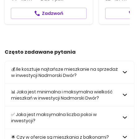
Zadzwoń
Często zadawane pytania
💰 Ile kosztuje najtańsze mieszkanie na sprzedaż
w inwestycji Nadmorski Dwór?
Najtańsze mieszkanie na sprzedaż w tej inwestycji kosztuje
1 136 305 zł.
📊 Jaka jest minimalna i maksymalna wielkość
mieszkań w inwestycji Nadmorski Dwór?
Największe mieszkanie na sprzedaż w inwestycji Nadmorski
Dwór posiada 114,19, natomiast najmniejsze mieszkanie ma
✅ Jaka jest maksymalna liczba pokoi w
metraż 40,82.
inwestycji?
Maksymalnie mieszkanie w inwestycji Nadmorski Dwór
posiada 4.
🌟 Czy w ofercie są mieszkania z balkonami?