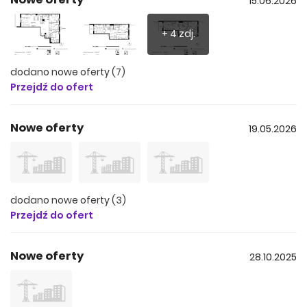
15.06.2026
zabaw ze ścianką wspinaczkową i wewnętrza sala
- komórka lokatorska i miejsce parkingowe w cenie
mieszkania
+ 4 zdj.
- w sąsiedztwie Parku Reagana i plaży w Brzeźnie
- przystanek tramwajowy: 1 minuta spacerem
dodano nowe oferty (7)
Przejdź do ofert
Nowe oferty
19.05.2026
dodano nowe oferty (3)
Przejdź do ofert
Nowe oferty
28.10.2025