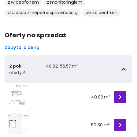
z wideofonem
z monitoringiem
dla osób z niepełnosprawnością
blisko centrum
Oferty na sprzedaż
Zapytaj o cenę
2 pok.
40.82-56.57 m²
oferty: 6
40.82 m²
50.30 m²