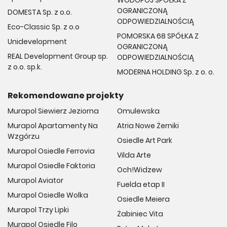
OGRANICZONĄ
DOMESTA Sp. z o.o.
ODPOWIEDZIALNOŚCIĄ
Eco-Classic Sp. z o.o
POMORSKA 68 SPÓŁKA Z
Unidevelopment
OGRANICZONĄ
REAL Development Group sp.
ODPOWIEDZIALNOŚCIĄ
z o.o. sp.k.
MODERNA HOLDING Sp. z o. o.
Rekomendowane projekty
Murapol Siewierz Jeziorna
Omulewska
Murapol Apartamenty Na
Atria Nowe Żerniki
Wzgórzu
Osiedle Art Park
Murapol Osiedle Ferrovia
Vilda Arte
Murapol Osiedle Faktoria
Och!Widzew
Murapol Aviator
Fuelda etap II
Murapol Osiedle Wolka
Osiedle Meiera
Murapol Trzy Lipki
Żabiniec Vita
Murapol Osiedle Filo