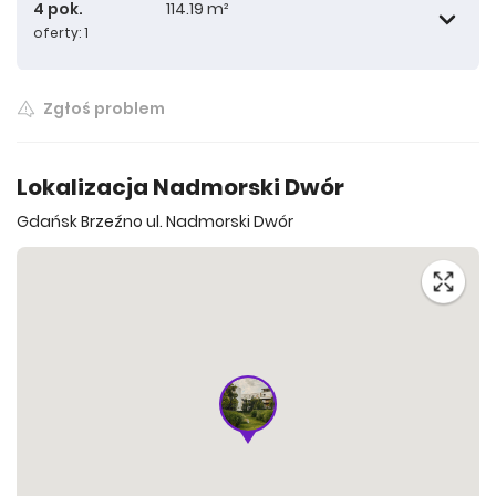
4 pok.
114.19 m²
oferty: 1
63.76 m²
Zgłoś problem
65.39 m²
114.19 m²
Lokalizacja Nadmorski Dwór
Gdańsk Brzeźno ul. Nadmorski Dwór
65.42 m²
65.45 m²
67.93 m²