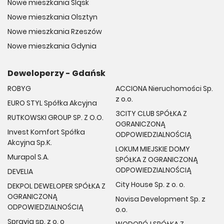
Nowe mieszkania Śląsk
Nowe mieszkania Olsztyn
Nowe mieszkania Rzeszów
Nowe mieszkania Gdynia
Deweloperzy - Gdańsk
ROBYG
ACCIONA Nieruchomości Sp.
z o.o.
EURO STYL Spółka Akcyjna
3CITY CLUB SPÓŁKA Z
RUTKOWSKI GROUP SP. Z O.O.
OGRANICZONĄ
Invest Komfort Spółka
ODPOWIEDZIALNOŚCIĄ
Akcyjna Sp.K.
LOKUM MIEJSKIE DOMY
Murapol S.A.
SPÓŁKA Z OGRANICZONĄ
ODPOWIEDZIALNOŚCIĄ
DEVELIA
City House Sp. z o. o.
DEKPOL DEWELOPER SPÓŁKA Z
OGRANICZONĄ
Novisa Development Sp. z
ODPOWIEDZIALNOŚCIĄ
o.o.
Spravia sp. z o. o
WODOPÓJ SPÓŁKA Z