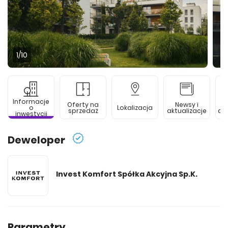
1
/10
Informacje
Oferty na
Newsy i
o
Lokalizacja
sprzedaż
aktualizacje
de
inwestycji
Deweloper
Invest Komfort Spółka Akcyjna Sp.K.
Parametry