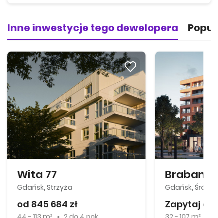
Inne inwestycje tego dewelopera
Popul
Wita 77
Brabank
Gdańsk, Strzyża
Gdańsk, Śródm
od 845 684 zł
Zapytaj o 
44 - 113 m²
2
do
4 pok.
32 - 107 m²
1