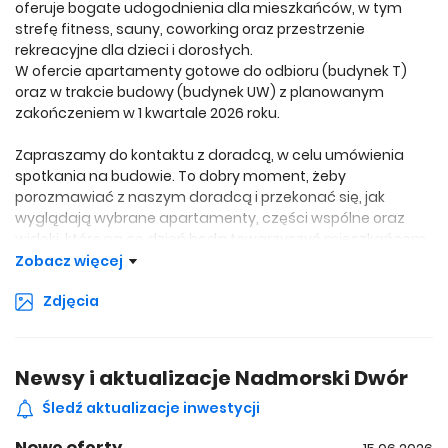
oferuje bogate udogodnienia dla mieszkańców, w tym
strefę fitness, sauny, coworking oraz przestrzenie
rekreacyjne dla dzieci i dorosłych.
W ofercie apartamenty gotowe do odbioru (budynek T)
oraz w trakcie budowy (budynek UW) z planowanym
zakończeniem w 1 kwartale 2026 roku.
Zapraszamy do kontaktu z doradcą, w celu umówienia
spotkania na budowie. To dobry moment, żeby
porozmawiać z naszym doradcą i przekonać się, jak
wyglądają wybrane apartamenty, części wspólne oraz
widoki, które na co dzień będą towarzyszyć mieszkańcom.
- 10 minut spacerem od plaży w gdańskim Brzeźnie, pośród
Zobacz więcej
sosnowego lasu
Zdjęcia
- funkcjonalne układy mieszkań o różnorodnych
metrażach od dewelopera Invest Komfort
- tereny zielone służące jako prywatny park z przestrzenią
do piknikowania i wielofunkcyjną polaną
Newsy i aktualizacje Nadmorski Dwór
- bogata oferta udogodnień dla mieszkańców: strefa
fitness, kompleks saun, coworking i sala klubowa
Śledź aktualizacje inwestycji
- przestrzenie rekreacyjne dla dzieci: zewnętrzny plac
Nowe oferty