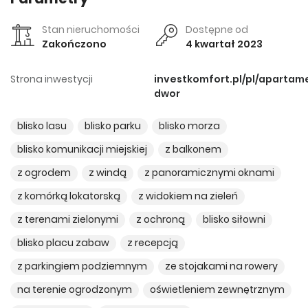
Stan nieruchomości
Dostępne od
Zakończono
4 kwartał 2023
Strona inwestycji
investkomfort.pl/pl/aparta
dwor
blisko lasu
blisko parku
blisko morza
blisko komunikacji miejskiej
z balkonem
z ogrodem
z windą
z panoramicznymi oknami
z komórką lokatorską
z widokiem na zieleń
z terenami zielonymi
z ochroną
blisko siłowni
blisko placu zabaw
z recepcją
z parkingiem podziemnym
ze stojakami na rowery
na terenie ogrodzonym
oświetleniem zewnętrznym