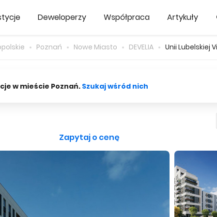
tycje
Deweloperzy
Współpraca
Artykuły
opolskie
Poznań
Nowe Miasto
DEVELIA
Unii Lubelskiej V
cje w mieście Poznań.
Szukaj wśród nich
Zapytaj o cenę