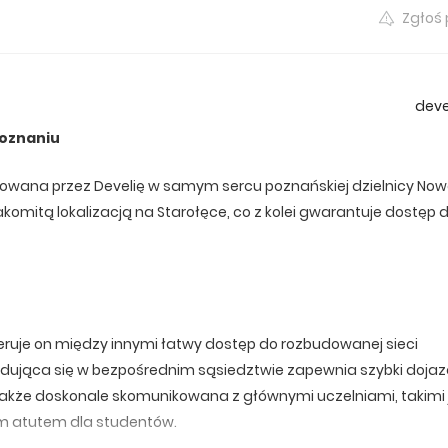
Zgłoś
devel
Poznaniu
zowana przez Develię w samym sercu poznańskiej dzielnicy No
ę znakomitą lokalizacją na Starołęce, co z kolei gwarantuje dostęp 
feruje on między innymi łatwy dostęp do rozbudowanej sieci
dująca się w bezpośrednim sąsiedztwie zapewnia szybki dojaz
 także doskonale skomunikowana z głównymi uczelniami, takimi
nym atutem dla studentów.