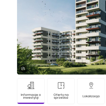
1
/5
Informacje o
Oferty na
Lokalizacja
inwestycji
sprzedaż