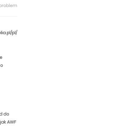
 problem
ia.pl/pl/
we
do
d do
 jak AWF