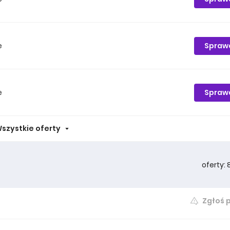
Spraw
e
Spraw
e
szystkie oferty
oferty: 
Zgłoś 
Spraw
e