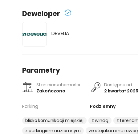
Deweloper
DEVELIA
Parametry
Stan nieruchomości
Dostępne od
Zakończono
2 kwartał 202
Parking
Podziemny
blisko komunikacji miejskiej
z windą
z terenam
z parkingiem naziemnym
ze stojakami na rower