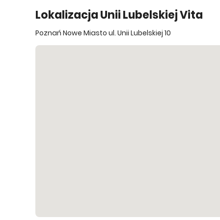
Lokalizacja Unii Lubelskiej Vita
Poznań Nowe Miasto ul. Unii Lubelskiej 10
3 piętro
51.23 m²
dostępn
6 piętro
51.23 m²
dostępn
6 piętro
52.88 m²
dostępn
7 piętro
52.88 m²
dostępn
W