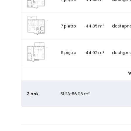
7 piętro
44.85 m²
dostępn
6 piętro
44.92 m²
dostępn
W
3 pok.
51.23-56.96 m²
1 piętro
51.23 m²
dostępn