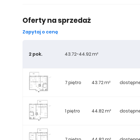
Oferty na sprzedaż
Zapytaj o cenę
2 pok.
43.72-44.92 m²
7 piętro
43.72 m²
dostępn
1 piętro
44.82 m²
dostępn
7 piętro
44.82 m²
dostępn