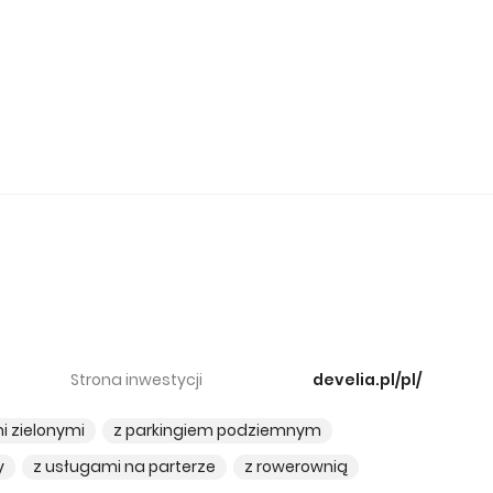
6
Strona inwestycji
develia.pl/pl/
i zielonymi
z parkingiem podziemnym
y
z usługami na parterze
z rowerownią