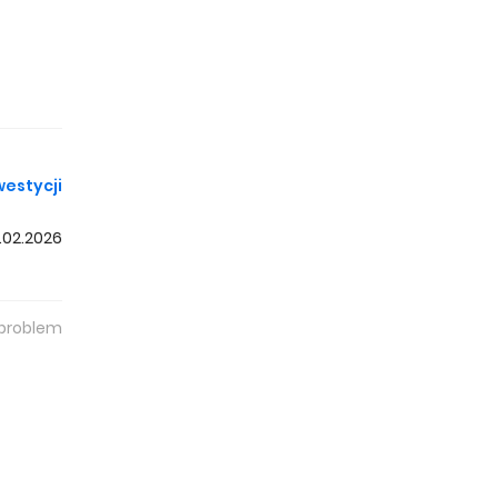
westycji
.02.2026
alerek
orzy.
 problem