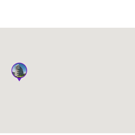
Spraw
e
Spraw
e
Spraw
e
Spraw
e
szystkie oferty