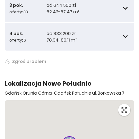
3 pok.
od 644 500 zł
62.42-67.47 m²
oferty: 33
4 pok.
od 833 200 zł
78.94-80.11 m²
oferty: 6
644 500 zł
63.19 m²
Zgłoś problem
647 700 zł
876 000 zł
63.81 m²
78.94 m²
Lokalizacja Nowe Południe
Gdańsk Orunia Górna-Gdańsk Południe ul. Borkowska 7
673 200 zł
899 900 zł
63.81 m²
78.94 m²
692 400 zł
905 000 zł
63.81 m²
78.94 m²