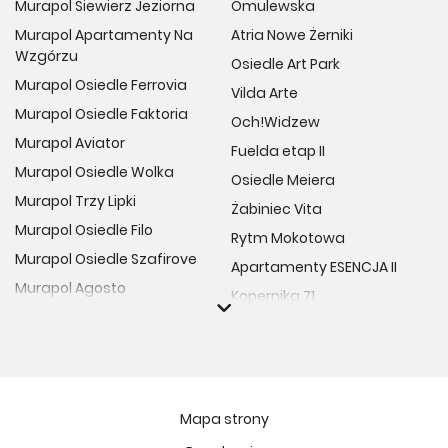
Murapol Siewierz Jeziorna
Omulewska
Murapol Apartamenty Na
Atria Nowe Żerniki
Wzgórzu
Osiedle Art Park
Murapol Osiedle Ferrovia
Vilda Arte
Murapol Osiedle Faktoria
Och!Widzew
Murapol Aviator
Fuelda etap II
Murapol Osiedle Wolka
Osiedle Meiera
Murapol Trzy Lipki
Żabiniec Vita
Murapol Osiedle Filo
Rytm Mokotowa
Murapol Osiedle Szafirove
Apartamenty ESENCJA II
Murapol Agosto
Kopernika 71
Murapol Forum
Fort Natura Etap II
Murapol Primo
Osiedle Imbramowskie
Murapol Motivo
MIASTECZKO NOVA FALA
Murapol Helio
Niedziałkowskiego Park
Mapa strony
Murapol Rivo
Ptasia Vita