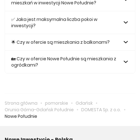
mieszkań w inwestycji Nowe Południe?
Największe mieszkanie na sprzedaż w inwestycji Nowe
Południe posiada 80,11, natomiast najmniejsze mieszkanie
✅ Jaka jest maksymalna liczba pokoi w
ma metraż 35,39.
inwestycji?
Maksymalnie mieszkanie w inwestycji Nowe Południe
posiada 4.
🌟 Czy w ofercie są mieszkania z balkonami?
Tak, w inwestycji Nowe Południe odnajdziemy ofertę
mieszkań z balkonami.
🏡 Czy w ofercie Nowe Południe są mieszkania z
ogródkami?
Tak, w inwestycji Nowe Południe odnajdziemy ofertę
mieszkania z ogródkiem na sprzedaż.
Strona główna
pomorskie
Gdańsk
Orunia Górna-Gdańsk Południe
DOMESTA Sp. z o.o.
Nowe Południe
Nowe Inwestycje - Polska