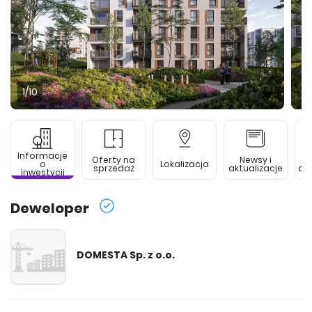
1
/10
Informacje
Oferty na
Newsy i
o
Lokalizacja
sprzedaż
aktualizacje
de
inwestycji
Deweloper
DOMESTA Sp. z o.o.