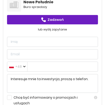
Nowe Południe
Komunikacja i transport publiczny
Biuro sprzedaży
Dogodna lokalizacja osiedla pozwala na szybki dojazd do
centrum Gdańska, obwodnicy Trójmiasta oraz licznych
tras rowerowych.
Zadzwoń
Edukacja
W odległości ok. 3,7 km działają dwa żłobki: Akademia
lub wyślij zapytanie
Dziecka Tęczowy Żłobek oraz Wesołe Krasnalki.
Przedszkole nr 80 znajduje się w odległości 2 km, a
przedszkole nr 4 – 5,5 km. Do najbliższej szkoły
podstawowej jest natomiast ok. 3 km.
Rezerwacja i płatność
Wszystkie informacje dotyczące rezerwacji i płatności
znajdą Państwo u dewelopera, polecamy kontakt przez
formularz.
+48
Terminy realizacji:
Budynek 5 - lipiec 2026
Budynek 9 - listopad 2026
Chcę być informowany o promocjach i
usługach