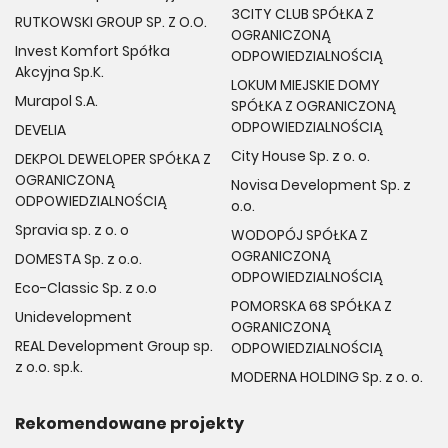
3CITY CLUB SPÓŁKA Z
RUTKOWSKI GROUP SP. Z O.O.
OGRANICZONĄ
Invest Komfort Spółka
ODPOWIEDZIALNOŚCIĄ
Akcyjna Sp.K.
LOKUM MIEJSKIE DOMY
Murapol S.A.
SPÓŁKA Z OGRANICZONĄ
ODPOWIEDZIALNOŚCIĄ
DEVELIA
City House Sp. z o. o.
DEKPOL DEWELOPER SPÓŁKA Z
OGRANICZONĄ
Novisa Development Sp. z
ODPOWIEDZIALNOŚCIĄ
o.o.
Spravia sp. z o. o
WODOPÓJ SPÓŁKA Z
OGRANICZONĄ
DOMESTA Sp. z o.o.
ODPOWIEDZIALNOŚCIĄ
Eco-Classic Sp. z o.o
POMORSKA 68 SPÓŁKA Z
Unidevelopment
OGRANICZONĄ
REAL Development Group sp.
ODPOWIEDZIALNOŚCIĄ
z o.o. sp.k.
MODERNA HOLDING Sp. z o. o.
Rekomendowane projekty