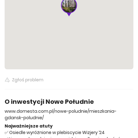
705 100 zł
833 200 zł
63.81 m²
80.11 m²
Wszystkie oferty
865 200 zł
80.11 m²
Wszystkie oferty
Zgłoś problem
O inwestycji Nowe Południe
www.domesta.com.pl/nowe-poludnie/mieszkania-
gdansk-poludnie/
Najważniejsze atuty
✅ Osiedle wyróżnione w plebiscycie Wizjery ‘24