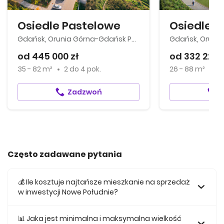
Osiedle Pastelowe
Osiedle 
Gdańsk, Orunia Górna-Gdańsk Południe
od 445 000 zł
od 332 220 
35 - 82 m²
2
do
4 pok.
26 - 88 m²
1
Zadzwoń
Często zadawane pytania
💰 Ile kosztuje najtańsze mieszkanie na sprzedaż
w inwestycji Nowe Południe?
Najtańsze mieszkanie na sprzedaż w tej inwestycji kosztuje
442 400 zł.
📊 Jaka jest minimalna i maksymalna wielkość