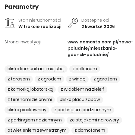
Parametry
Stan nieruchomości
Dostępne od
W trakcie realizacji
2 kwartał 2026
Strona inwestycji
www.domesta.com.pl/nowe-
poludnie/mieszkania-
gdansk-poludnie/
blisko komunikacji miejskiej
z balkonem
z tarasem
z ogrodem
z windą
z garażem
z komórką lokatorską
z widokiem na zieleń
z terenami zielonymi
blisko placu zabaw
blisko piaskownicy
z parkingiem podziemnym
z parkingiem naziemnym
ze stojakami na rowery
oświetleniem zewnętrznym
z domofonem