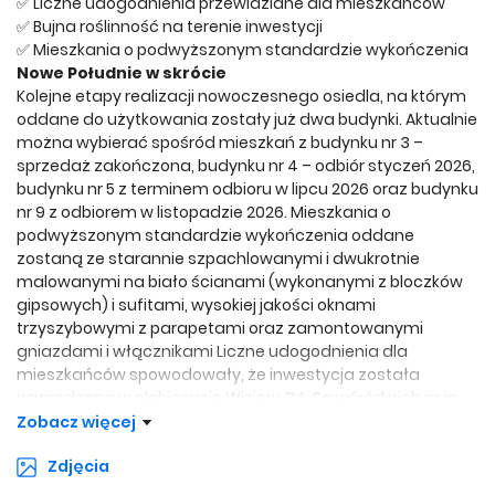
✅ Liczne udogodnienia przewidziane dla mieszkańców
✅ Bujna roślinność na terenie inwestycji
✅ Mieszkania o podwyższonym standardzie wykończenia
Nowe Południe w skrócie
Kolejne etapy realizacji nowoczesnego osiedla, na którym
oddane do użytkowania zostały już dwa budynki. Aktualnie
można wybierać spośród mieszkań z budynku nr 3 –
sprzedaż zakończona, budynku nr 4 – odbiór styczeń 2026,
budynku nr 5 z terminem odbioru w lipcu 2026 oraz budynku
nr 9 z odbiorem w listopadzie 2026. Mieszkania o
podwyższonym standardzie wykończenia oddane
zostaną ze starannie szpachlowanymi i dwukrotnie
malowanymi na biało ścianami (wykonanymi z bloczków
gipsowych) i sufitami, wysokiej jakości oknami
trzyszybowymi z parapetami oraz zamontowanymi
gniazdami i włącznikami Liczne udogodnienia dla
mieszkańców spowodowały, że inwestycja została
nagrodzona w plebiscycie Wizjery ‘24. Są wśród nich m.in.
bogato wyposażone place zabaw, centralna oś
Zobacz więcej
rekreacyjna z placem miejskim i lokale usługowe
Zdjęcia
mieszczące się na parterze budynków. Na terenie osiedla
posadzonych zostanie ponad 500 drzew, a cały projekt