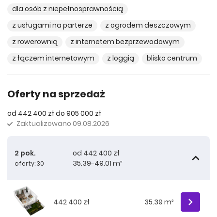
dla osób z niepełnosprawnością
z usługami na parterze
z ogrodem deszczowym
z rowerownią
z internetem bezprzewodowym
z łączem internetowym
z loggią
blisko centrum
Oferty na sprzedaż
od 442 400 zł do 905 000 zł
Zaktualizowano
09.08.2026
2 pok.
od 442 400 zł
35.39-49.01 m²
oferty: 30
442 400 zł
35.39 m²