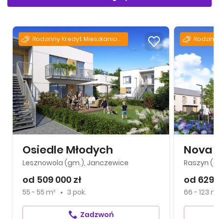
Rodzinny Kredyt Mieszkaniowy
Osiedle Młodych
Nova 
Lesznowola (gm.), Janczewice
Raszyn (g
od 509 000 zł
od 629 
55 - 55 m²
3 pok.
66 - 123 m
Zadzwoń