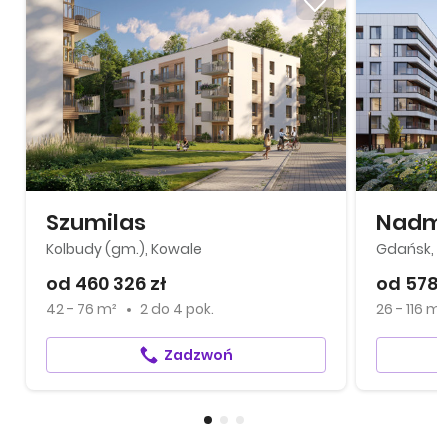
Szumilas
Kolbudy (gm.), Kowale
Gdańsk, Ś
od 460 326 zł
od 578 
42 - 76 m²
2
do
4 pok.
26 - 116 m²
Zadzwoń