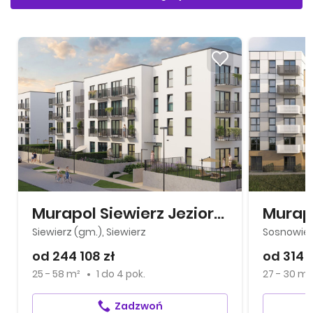
Murapol Siewierz Jeziorna
Siewierz (gm.), Siewierz
Sosnowiec
od 244 108 zł
od 314 
25 - 58 m²
1
do
4 pok.
27 - 30 m²
Zadzwoń