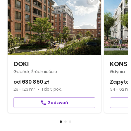
DOKI
KONST
Gdańsk, Śródmieście
Gdynia
od 630 850 zł
Zapytaj
29 - 123 m²
1
do
5 pok.
34 - 62 m²
Zadzwoń