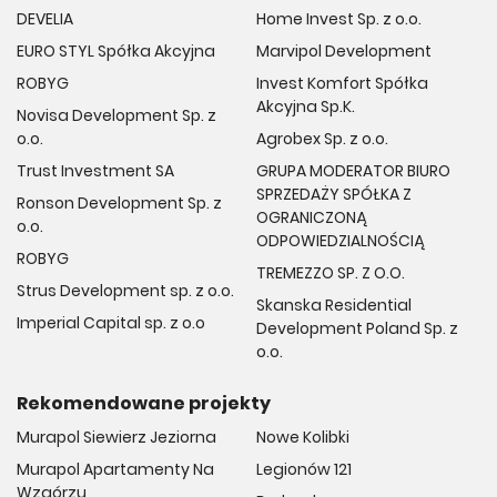
DEVELIA
Home Invest Sp. z o.o.
EURO STYL Spółka Akcyjna
Marvipol Development
ROBYG
Invest Komfort Spółka
Akcyjna Sp.K.
Novisa Development Sp. z
o.o.
Agrobex Sp. z o.o.
Trust Investment SA
GRUPA MODERATOR BIURO
SPRZEDAŻY SPÓŁKA Z
Ronson Development Sp. z
OGRANICZONĄ
o.o.
ODPOWIEDZIALNOŚCIĄ
ROBYG
TREMEZZO SP. Z O.O.
Strus Development sp. z o.o.
Skanska Residential
Imperial Capital sp. z o.o
Development Poland Sp. z
o.o.
Rekomendowane projekty
Murapol Siewierz Jeziorna
Nowe Kolibki
Murapol Apartamenty Na
Legionów 121
Wzgórzu