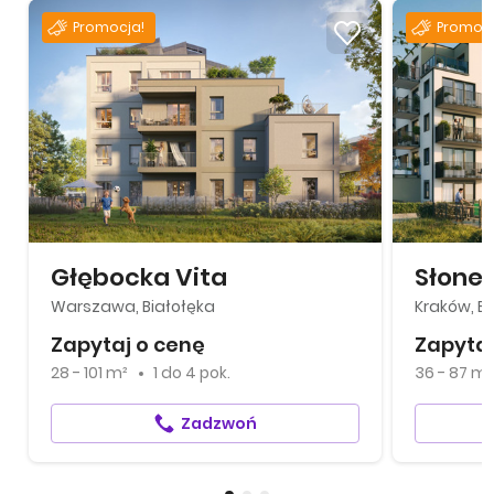
Promocja!
Promocj
Głębocka Vita
Słone
Warszawa, Białołęka
Kraków, B
Zapytaj o cenę
Zapytaj
28 - 101 m²
1
do
4 pok.
36 - 87 m²
Zadzwoń