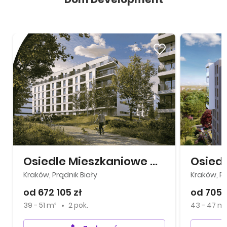
Osiedle Mieszkaniowe Górka Narodowa
Osiedl
Kraków, Prądnik Biały
Kraków, P
od 672 105 zł
od 705 3
39 - 51 m²
2 pok.
43 - 47 m