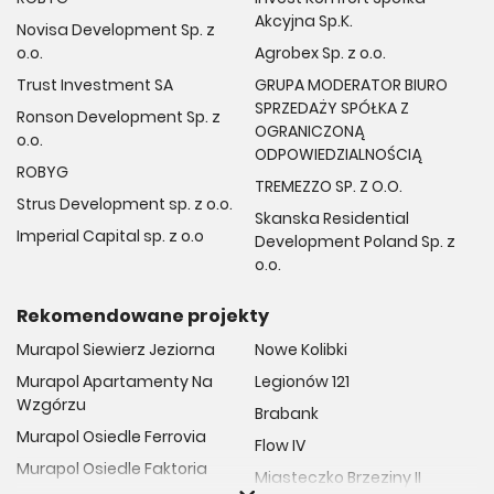
Akcyjna Sp.K.
Novisa Development Sp. z
o.o.
Agrobex Sp. z o.o.
Trust Investment SA
GRUPA MODERATOR BIURO
SPRZEDAŻY SPÓŁKA Z
Ronson Development Sp. z
OGRANICZONĄ
o.o.
ODPOWIEDZIALNOŚCIĄ
ROBYG
TREMEZZO SP. Z O.O.
Strus Development sp. z o.o.
Skanska Residential
Imperial Capital sp. z o.o
Development Poland Sp. z
o.o.
Rekomendowane projekty
Murapol Siewierz Jeziorna
Nowe Kolibki
Murapol Apartamenty Na
Legionów 121
Wzgórzu
Brabank
Murapol Osiedle Ferrovia
Flow IV
Murapol Osiedle Faktoria
Miasteczko Brzeziny II