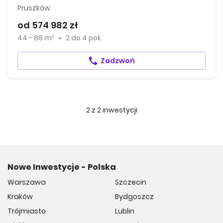
Pruszków
od 574 982 zł
44 - 88 m²
2
do
4 pok.
Zadzwoń
2
z
2
inwestycji
Nowe Inwestycje - Polska
Warszawa
Szczecin
Kraków
Bydgoszcz
Trójmiasto
Lublin