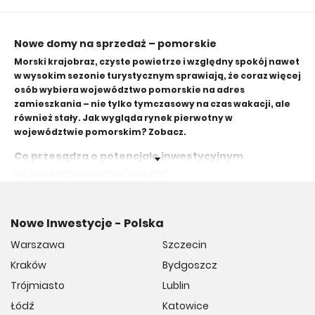
Nowe domy na sprzedaż – pomorskie
Morski krajobraz, czyste powietrze i względny spokój nawet
w wysokim sezonie turystycznym sprawiają, że coraz więcej
osób wybiera województwo pomorskie na adres
zamieszkania – nie tylko tymczasowy na czas wakacji, ale
również stały. Jak wygląda rynek pierwotny w
województwie pomorskim? Zobacz.
Co przesądza o potencjale inwestycyjnym
województwa pomorskiego?
Odpowiedź na powyższe pytanie może brzmieć tylko
następująco: wyjątkowe bogactwo przyrody, na które składają
się Bałtyk z jego infrastrukturą turystyczną, gęsto rozsiane po
Nowe Inwestycje - Polska
tym terenie jeziora, a także parki narodowe i krajobrazowe. To
Warszawa
Szczecin
właśnie piękno przyrody ściąga do tej części Polski coraz więcej
osób, które chcą rozkoszować się nim na co dzień.
Kraków
Bydgoszcz
Trójmiasto stanowi również bardzo dobrze rozwinięte centrum
Trójmiasto
Lublin
akademickie. Oznacza to napływ dużej liczby młodych osób,
Łódź
Katowice
które, choć początkowo przybywają tylko w celu nabycia