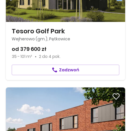
Tesoro Golf Park
Wejherowo (gm.), Pętkowice
od 379 600 zł
35 - 101 m²
2
do
4 pok.
Zadzwoń