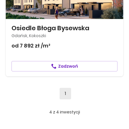
Osiedle Błoga Bysewska
Gdańsk, Kokoszki
od 7 892 zł /m²
Zadzwoń
1
4
z
4
inwestycji