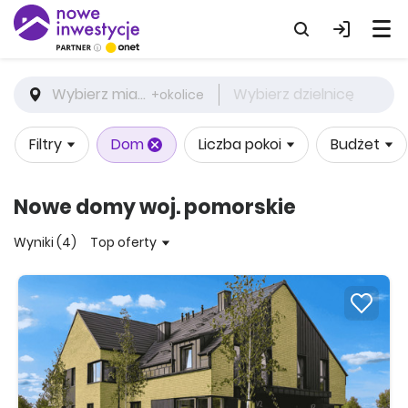
Wybierz miasto
Wybierz dzielnicę
+okolice
Filtry
Dom
Liczba pokoi
Budżet
Nowe domy woj. pomorskie
Wyniki (4)
Top oferty