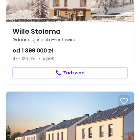
Wille Stolema
Gdańsk, Ujeścisko-Łostowice
od 1 399 000 zł
117 - 124 m²
5 pok.
Zadzwoń