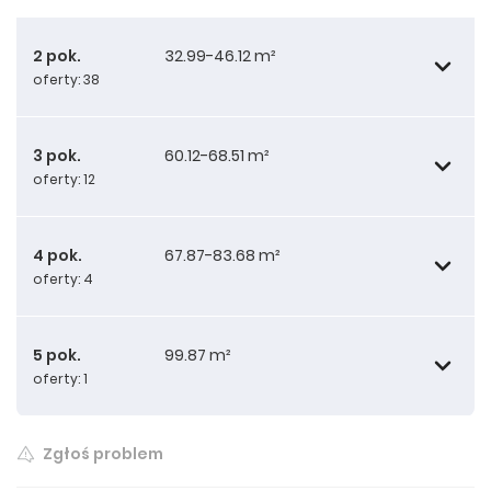
2 pok.
32.99-46.12 m²
oferty: 38
3 pok.
60.12-68.51 m²
oferty: 12
32.99 m²
4 pok.
67.87-83.68 m²
oferty: 4
34.71 m²
60.12 m²
5 pok.
99.87 m²
oferty: 1
34.90 m²
60.12 m²
67.87 m²
Zgłoś problem