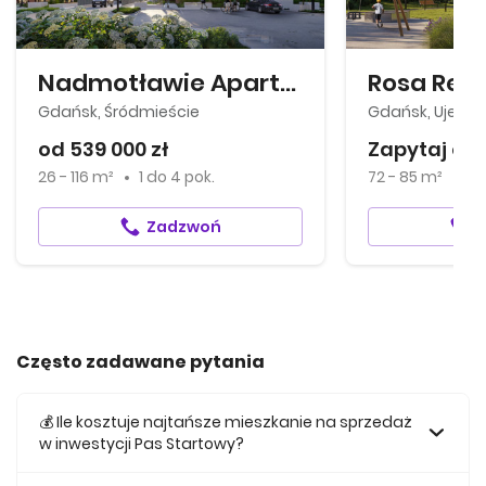
Nadmotławie Apartments
Rosa Res
Gdańsk, Śródmieście
Gdańsk, Ujeści
od 539 000 zł
Zapytaj o 
26 - 116 m²
1
do
4 pok.
72 - 85 m²
4 
Zadzwoń
Często zadawane pytania
💰 Ile kosztuje najtańsze mieszkanie na sprzedaż
w inwestycji Pas Startowy?
Najtańsze mieszkanie na sprzedaż w tej inwestycji kosztuje