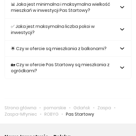
526 036 zł.
📊 Jaka jest minimalna i maksymalna wielkość
mieszkań w inwestycji Pas Startowy?
Największe mieszkanie na sprzedaż w inwestycji Pas
Startowy posiada 99,87, natomiast najmniejsze
✅ Jaka jest maksymalna liczba pokoi w
mieszkanie ma metraż 27,57.
inwestycji?
Maksymalnie mieszkanie w inwestycji Pas Startowy
posiada 5.
🌟 Czy w ofercie są mieszkania z balkonami?
Tak, w inwestycji Pas Startowy odnajdziemy ofertę
mieszkań z balkonami.
🏡 Czy w ofercie Pas Startowy są mieszkania z
ogródkami?
Tak, w inwestycji Pas Startowy odnajdziemy ofertę
mieszkania z ogródkiem na sprzedaż.
Strona główna
pomorskie
Gdańsk
Zaspa
Zaspa-Młyniec
ROBYG
Pas Startowy