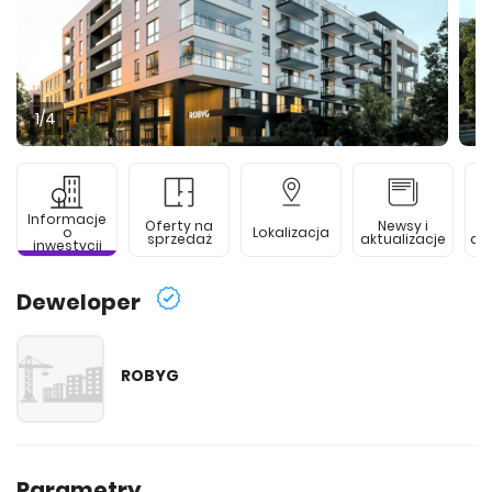
1
/4
Informacje
Oferty na
Newsy i
o
Lokalizacja
sprzedaż
aktualizacje
de
inwestycji
Deweloper
ROBYG
Parametry