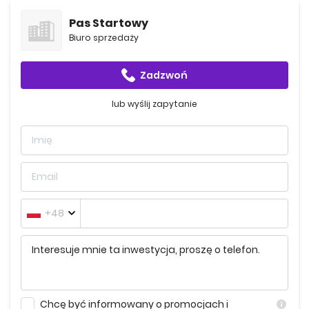
Wszystkie szczegóły dotyczące rezerwacji, płatności oraz
Pas Startowy
harmonogramu budowy dostępne są u przedstawiciela
Biuro sprzedaży
inwestycji. Najszybszym i najwygodniejszym sposobem na
uzyskanie informacji jest zadanie pytania poprzez
formularz kontaktowy.
Zadzwoń
lub wyślij zapytanie
+48
Chcę być informowany o promocjach i