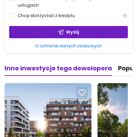
usługach
Chcę skorzystać z kredytu
Wyślij
O ochronie danych osobowych
Inne inwestycje tego dewelopera
Popul