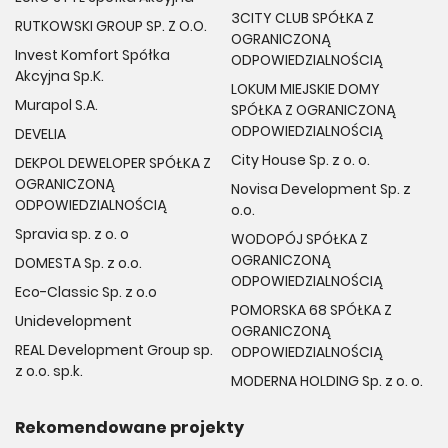
3CITY CLUB SPÓŁKA Z
RUTKOWSKI GROUP SP. Z O.O.
OGRANICZONĄ
Invest Komfort Spółka
ODPOWIEDZIALNOŚCIĄ
Akcyjna Sp.K.
LOKUM MIEJSKIE DOMY
Murapol S.A.
SPÓŁKA Z OGRANICZONĄ
ODPOWIEDZIALNOŚCIĄ
DEVELIA
City House Sp. z o. o.
DEKPOL DEWELOPER SPÓŁKA Z
OGRANICZONĄ
Novisa Development Sp. z
ODPOWIEDZIALNOŚCIĄ
o.o.
Spravia sp. z o. o
WODOPÓJ SPÓŁKA Z
OGRANICZONĄ
DOMESTA Sp. z o.o.
ODPOWIEDZIALNOŚCIĄ
Eco-Classic Sp. z o.o
POMORSKA 68 SPÓŁKA Z
Unidevelopment
OGRANICZONĄ
REAL Development Group sp.
ODPOWIEDZIALNOŚCIĄ
z o.o. sp.k.
MODERNA HOLDING Sp. z o. o.
Rekomendowane projekty