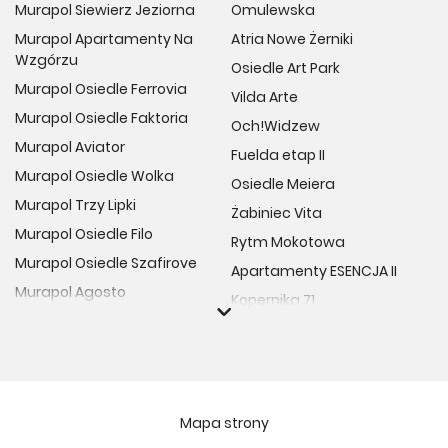
Murapol Siewierz Jeziorna
Omulewska
Murapol Apartamenty Na
Atria Nowe Żerniki
Wzgórzu
Osiedle Art Park
Murapol Osiedle Ferrovia
Vilda Arte
Murapol Osiedle Faktoria
Och!Widzew
Murapol Aviator
Fuelda etap II
Murapol Osiedle Wolka
Osiedle Meiera
Murapol Trzy Lipki
Żabiniec Vita
Murapol Osiedle Filo
Rytm Mokotowa
Murapol Osiedle Szafirove
Apartamenty ESENCJA II
Murapol Agosto
Kopernika 71
Murapol Forum
Fort Natura Etap II
Murapol Primo
Osiedle Imbramowskie
Murapol Motivo
MIASTECZKO NOVA FALA
Murapol Helio
Niedziałkowskiego Park
Mapa strony
Murapol Rivo
Ptasia Vita