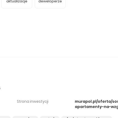
aktualizacje
deweloperze
5
Strona inwestycji
murapol.pl/oferta/s
apartamenty-na-wz