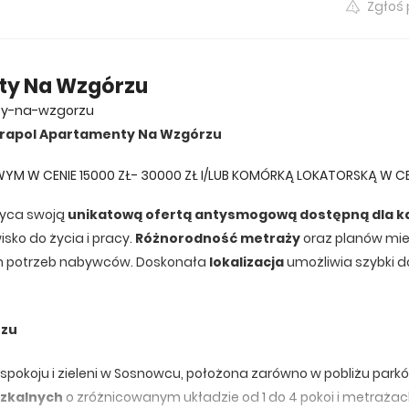
Zgłoś
ty Na Wzgórzu
ty-na-wzgorzu
rapol Apartamenty Na Wzgórzu
YM W CENIE 15000 ZŁ- 30000 ZŁ I/LUB KOMÓRKĄ LOKATORSKĄ W CE
wyca swoją
unikatową ofertą antysmogową dostępną dla 
ko do życia i pracy.
Różnorodność metraży
oraz planów mi
ch potrzeb nabywców. Doskonała
lokalizacja
umożliwia szybki d
rzu
koju i zieleni w Sosnowcu, położona zarówno w pobliżu parków,
szkalnych
o zróżnicowanym układzie od 1 do 4 pokoi i metraża