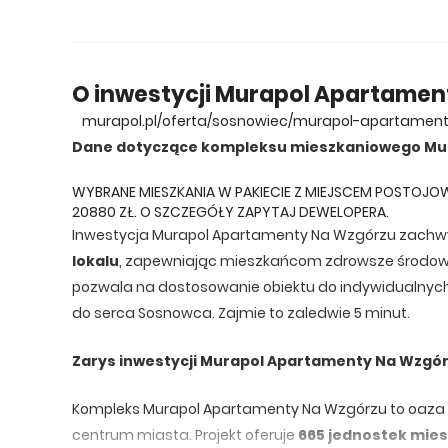
O inwestycji Murapol Apartamen
murapol.pl/oferta/sosnowiec/murapol-apartamen
Dane dotyczące kompleksu mieszkaniowego Mu
WYBRANE MIESZKANIA W PAKIECIE Z MIEJSCEM POSTOJOW
20880 ZŁ. O SZCZEGÓŁY ZAPYTAJ DEWELOPERA.
Inwestycja Murapol Apartamenty Na Wzgórzu zach
lokalu
, zapewniając mieszkańcom zdrowsze środowis
pozwala na dostosowanie obiektu do indywidualny
do serca Sosnowca. Zajmie to zaledwie 5 minut.
Zarys inwestycji Murapol Apartamenty Na Wzgó
Kompleks Murapol Apartamenty Na Wzgórzu to oaza spo
centrum miasta. Projekt oferuje
665 jednostek mie