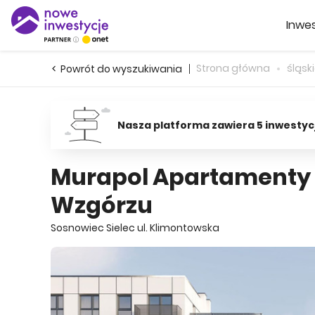
Inwes
Strona główna
śląsk
Powrót do wyszukiwania
Nasza platforma zawiera 5 inwestyc
Murapol Apartamenty
Wzgórzu
Sosnowiec Sielec ul. Klimontowska