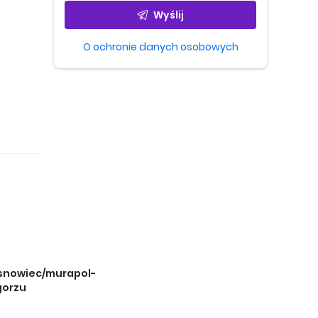
Wyślij
O ochronie danych osobowych
osnowiec/murapol-
gorzu