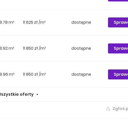
Spraw
8.78 m²
11 625 zł /m²
dostępne
Spraw
8.92 m²
11 850 zł /m²
dostępne
Spraw
8.96 m²
11 850 zł /m²
dostępne
szystkie oferty
Zgłoś 