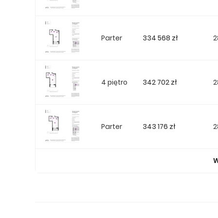
334 568 zł
Parter
2
342 702 zł
4 piętro
2
343 176 zł
Parter
2
W