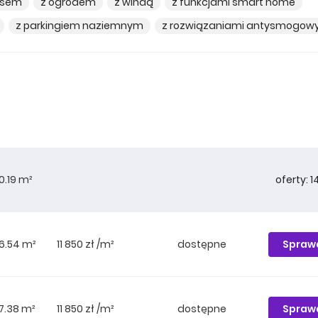
asem
z ogrodem
z windą
z funkcjami smart home
z parkingiem naziemnym
z rozwiązaniami antysmogow
oferty: 1
0.19 m²
Spraw
6.54 m²
11 850 zł /m²
dostępne
Spraw
7.38 m²
11 850 zł /m²
dostępne