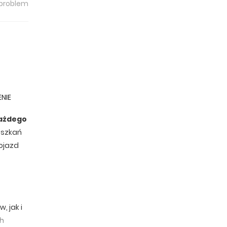
 problem
NIE
każdego
eszkań
ojazd
 jak i
ch