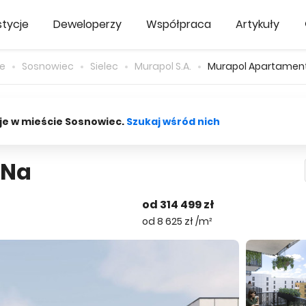
tycje
Deweloperzy
Współpraca
Artykuły
ie
Sosnowiec
Sielec
Murapol S.A.
Murapol Apartamen
je w mieście Sosnowiec.
Szukaj wśród nich
 Na
od 314 499 zł
od 8 625 zł /m²