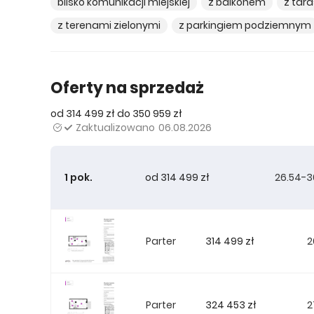
blisko komunikacji miejskiej
z balkonem
z tar
z terenami zielonymi
z parkingiem podziemnym
Oferty na sprzedaż
od 314 499 zł do 350 959 zł
Zaktualizowano
06.08.2026
1 pok.
od 314 499 zł
26.54-3
314 499 zł
Parter
2
324 453 zł
Parter
2