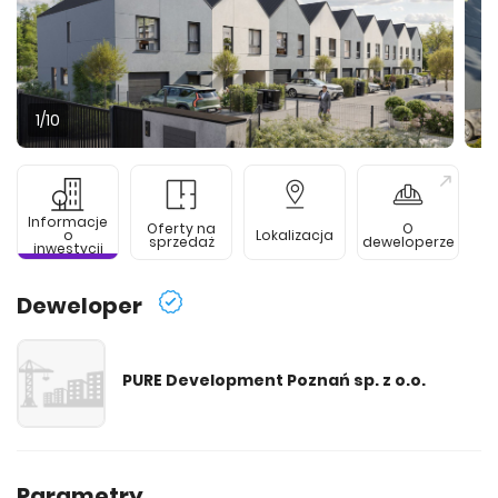
1
/10
Informacje
Oferty na
O
o
Lokalizacja
sprzedaż
deweloperze
inwestycji
Deweloper
PURE Development Poznań sp. z o.o.
Parametry