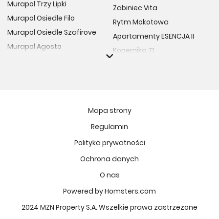
Murapol Trzy Lipki
Żabiniec Vita
Murapol Osiedle Filo
Rytm Mokotowa
Murapol Osiedle Szafirove
Apartamenty ESENCJA II
Murapol Agosto
Kopernika 71
Murapol Forum
Fort Natura Etap II
Murapol Primo
Osiedle Imbramowskie
Murapol Motivo
MIASTECZKO NOVA FALA
Murapol Helio
Niedziałkowskiego Park
Mapa strony
Murapol Rivo
Ptasia Vita
Regulamin
Murapol Prado
Osiedle Lissa
Polityka prywatności
Murapol Corfa
Żywiecka Vita
Ochrona danych
Murapol Novo
Atrium - Nowy Szczepin
Murapol Urcity
O nas
Osiedle Kolektyw
Murapol Ergo
Powered by Homsters.com
VIVA GARDEN 14
Murapol Scarpa
Osiedle Hierowskiego
2024 MZN Property S.A. Wszelkie prawa zastrzeżone
Murapol Portovo