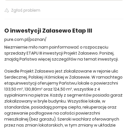
Zgłoś problem
O inwestycji Zalasewo Etap III
pure.com.pl/poznan/
Niezmiernie miło nam poinformować o rozpoczęciu
sprzedaży ETAPU III inwestycji Projekt Zalasewo. Poniżej,
znajdą Państwo więcej szczegółów na temat inwestycji.
Osiedle Projekt Zalasewo jest zlokalizowane w rejonie ulic
Serdecznej, Polskiej i Kórnickiej w Zalasewie. W ramachtego
etapuinwestycji oferujemy Państwu lokale o powierzchni
133,50 m², 130,80m² oraz 124,50 m², wszystkie z 4
sypialniami na piętrze. Każdy z segmentów posiada garaż
zlokalizowany w bryle budynku. Wszystkie lokale, w
standardzie, posiadają pompę ciepła, rekuperację oraz
ogrzewanie podłogowe na całości powierzchni
mieszkalnej (bez garażu). Szeroki wachlarz oferowanych
przez nas zmian lokatorskich, w tym zmiany w układzie