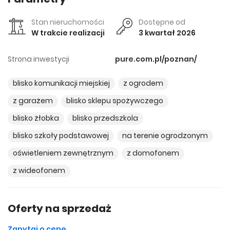
Stan nieruchomości
Dostępne od
W trakcie realizacji
3 kwartał 2026
Strona inwestycji
pure.com.pl/poznan/
blisko komunikacji miejskiej
z ogrodem
z garażem
blisko sklepu spożywczego
blisko żłobka
blisko przedszkola
blisko szkoły podstawowej
na terenie ogrodzonym
oświetleniem zewnętrznym
z domofonem
z wideofonem
Oferty na sprzedaż
Zapytaj o cenę