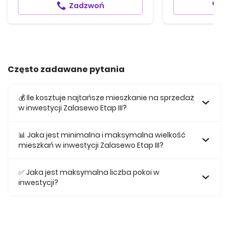
Zadzwoń
Często zadawane pytania
💰 Ile kosztuje najtańsze mieszkanie na sprzedaż
w inwestycji Zalasewo Etap III?
Najtańsze mieszkanie na sprzedaż w tej inwestycji kosztuje
809 000 zł.
📊 Jaka jest minimalna i maksymalna wielkość
mieszkań w inwestycji Zalasewo Etap III?
Największe mieszkanie na sprzedaż w inwestycji Zalasewo
Etap III posiada 106,65, natomiast najmniejsze mieszkanie
✅ Jaka jest maksymalna liczba pokoi w
ma metraż 106,65.
inwestycji?
Maksymalnie mieszkanie w inwestycji Zalasewo Etap III
posiada 4.