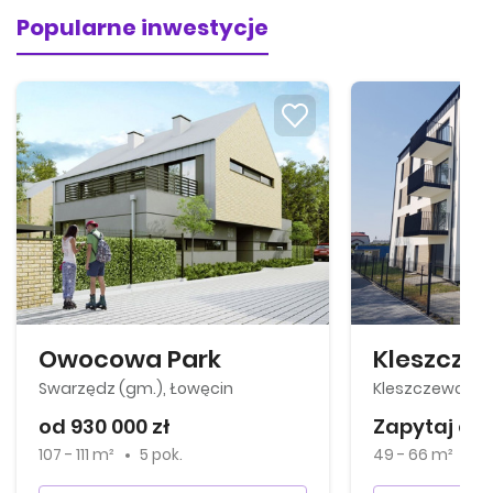
Popularne inwestycje
Owocowa Park
Kleszcze
Swarzędz (gm.), Łowęcin
Kleszczewo (gm
od 930 000 zł
Zapytaj o 
107 - 111 m²
5 pok.
49 - 66 m²
2