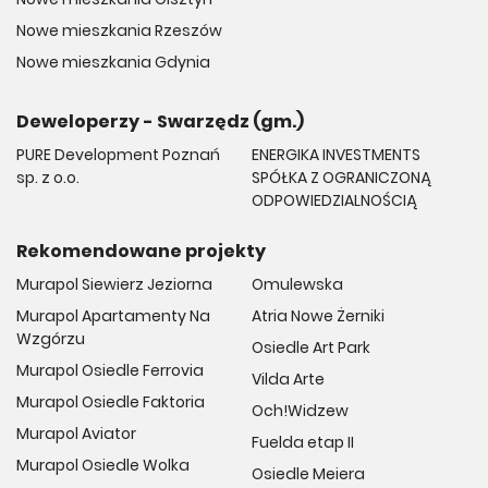
Nowe mieszkania Rzeszów
Nowe mieszkania Gdynia
Deweloperzy - Swarzędz (gm.)
PURE Development Poznań
ENERGIKA INVESTMENTS
sp. z o.o.
SPÓŁKA Z OGRANICZONĄ
ODPOWIEDZIALNOŚCIĄ
Rekomendowane projekty
Murapol Siewierz Jeziorna
Omulewska
Murapol Apartamenty Na
Atria Nowe Żerniki
Wzgórzu
Osiedle Art Park
Murapol Osiedle Ferrovia
Vilda Arte
Murapol Osiedle Faktoria
Och!Widzew
Murapol Aviator
Fuelda etap II
Murapol Osiedle Wolka
Osiedle Meiera