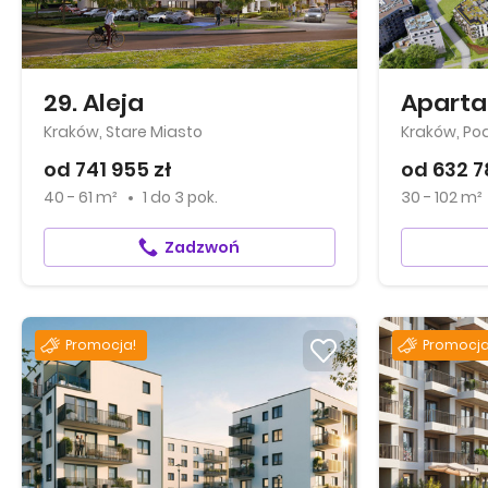
29. Aleja
Kraków, Stare Miasto
Kraków, Po
od 741 955 zł
od 632 7
40 - 61 m²
1
do
3 pok.
30 - 102 m²
Zadzwoń
Promocja!
Promocja