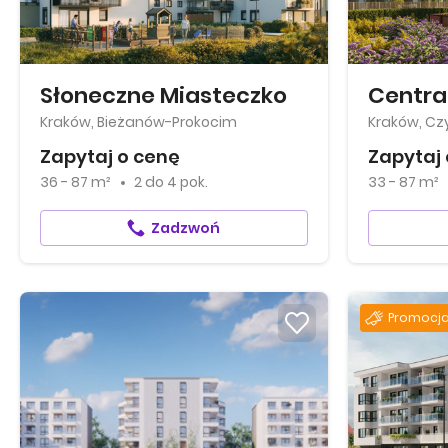
Słoneczne Miasteczko
Centra
Kraków, Bieżanów-Prokocim
Kraków, Cz
Zapytaj o cenę
Zapytaj 
36 - 87 m²
2
do
4 pok.
33 - 87 m²
Zadzwoń
Promocja