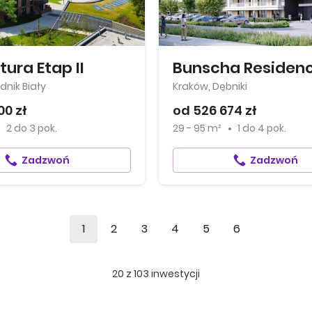
tura Etap II
Bunscha Residen
dnik Biały
Kraków, Dębniki
00 zł
od 526 674 zł
2
do
3 pok.
29 - 95 m²
1
do
4 pok.
Zadzwoń
Zadzwoń
1
2
3
4
5
6
20
z
103
inwestycji