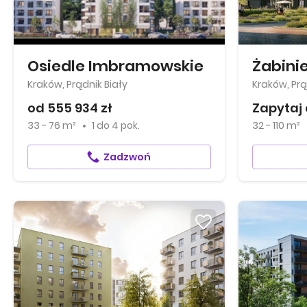
Osiedle Imbramowskie
Żabinie
Kraków, Prądnik Biały
Kraków, Prą
od 555 934 zł
Zapytaj 
33 - 76 m²
1
do
4 pok.
32 - 110 m²
Zadzwoń