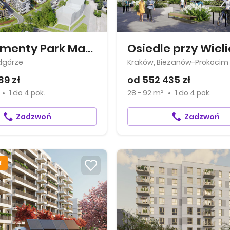
Apartamenty Park Matecznego
Osiedle przy Wieli
dgórze
Kraków, Bieżanów-Prokocim
89 zł
od 552 435 zł
1
do
4 pok.
28 - 92 m²
1
do
4 pok.
Zadzwoń
Zadzwoń
!