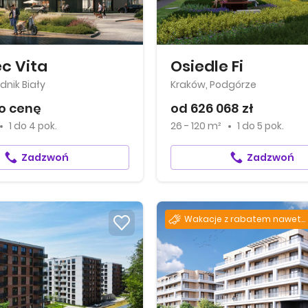
c Vita
Osiedle Fi
dnik Biały
Kraków, Podgórze
o cenę
od 626 068 zł
1
do
4 pok.
26 - 120 m²
1
do
5 pok.
Zadzwoń
Zadzwoń
Wakacje z rabatem nawet do –1300 zł za każdy m²!