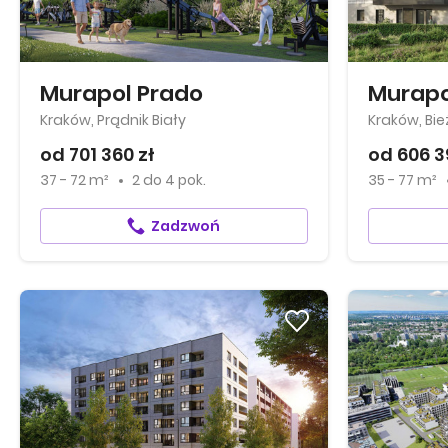
Murapol Prado
Murapo
Kraków, Prądnik Biały
Kraków, Bi
od 701 360 zł
od 606 3
37 - 72 m²
2
do
4 pok.
35 - 77 m²
Zadzwoń