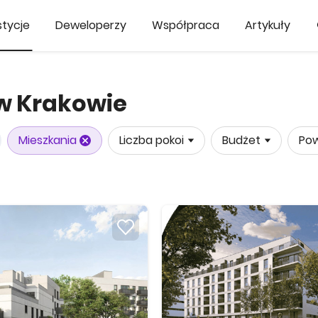
tycje
Deweloperzy
Współpraca
Artykuły
w Krakowie
Mieszkania
Liczba pokoi
Budżet
Pow