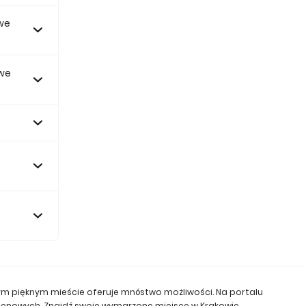
we
jmniejsze
 we
.
 tym pięknym mieście oferuje mnóstwo możliwości. Na portalu
ch cenowych. Znajdź swoje wymarzone miejsce w Krakowie