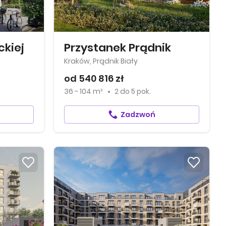
ckiej
Przystanek Prądnik
Kraków, Prądnik Biały
od 540 816 zł
36 - 104 m²
2
do
5 pok.
Zadzwoń