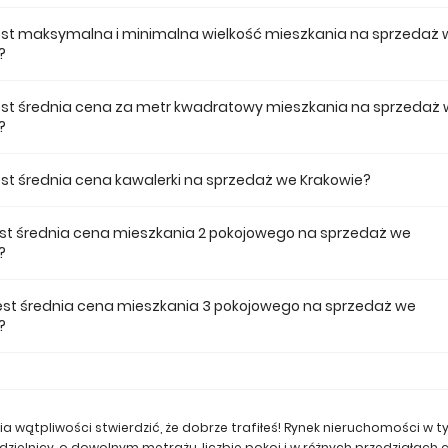
 cena mieszkania na sprzedaż we Krakowie wynosi 359 490 zł.
jest maksymalna i minimalna wielkość mieszkania na sprzedaż 
?
e mieszkanie na sprzedaż we Krakowie w naszej ofercie ma 283,52, a na
jest średnia cena za metr kwadratowy mieszkania na sprzedaż
?
a m2 mieszkania we Krakowie musimy zapłacić 16 944 zł.
jest średnia cena kawalerki na sprzedaż we Krakowie?
a kawalerkę we Krakowie musimy zapłacić 693 078 zł.
est średnia cena mieszkania 2 pokojowego na sprzedaż we
?
 pokojowe mieszkanie we Krakowie średnio musimy zapłacić 733 597 zł
 jest średnia cena mieszkania 3 pokojowego na sprzedaż we
?
 pokojowe mieszkanie we Krakowie średnio musimy zapłacić 993 210 zł.
ia wątpliwości stwierdzić, że dobrze trafiłeś! Rynek nieruchomości w
dzielnicy, o dowolnym metrażu, liczbie pokoi i w różnych przedziała