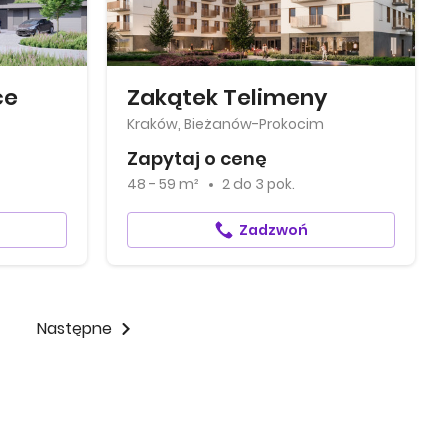
ce
Zakątek Telimeny
Kraków, Bieżanów-Prokocim
Zapytaj o cenę
48 - 59 m²
2
do
3 pok.
Zadzwoń
Następne