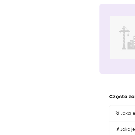
Często z
💒 Jaka 
Średnia c
💰 Jaka 