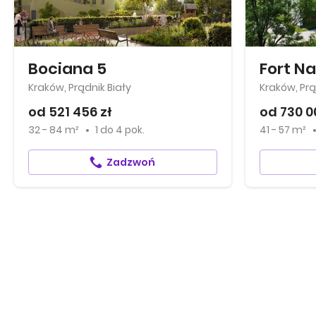
Bociana 5
Fort Na
Kraków, Prądnik Biały
Kraków, Prą
od 521 456 zł
od 730 0
32 - 84 m²
1
do
4 pok.
41 - 57 m²
Zadzwoń