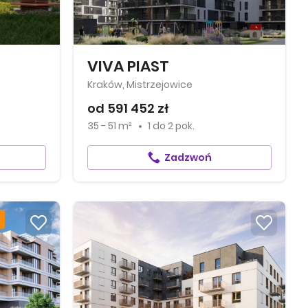
VIVA PIAST
Kraków, Mistrzejowice
od 591 452 zł
35 - 51 m²
1
do
2 pok.
Zadzwoń