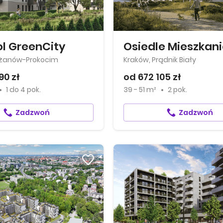
l GreenCity
eżanów-Prokocim
Kraków, Prądnik Biały
90 zł
od 672 105 zł
1
do
4 pok.
39 - 51 m²
2 pok.
Zadzwoń
Zadzwoń