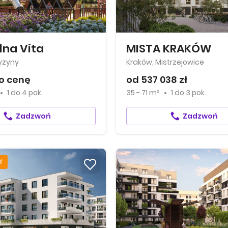
lna Vita
MISTA KRAKÓW
yżyny
Kraków, Mistrzejowice
o cenę
od 537 038 zł
1
do
4 pok.
35 - 71 m²
1
do
3 pok.
Zadzwoń
Zadzwoń
!