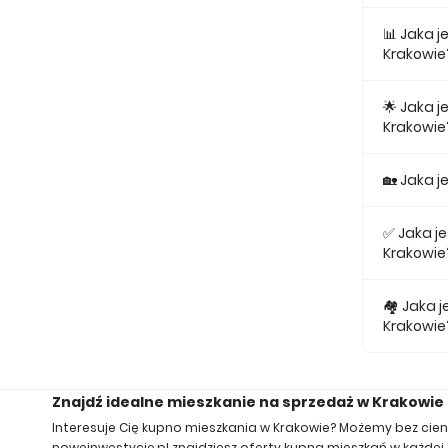
Najniższa
📊 Jaka 
Krakowie
Największ
25,01.
🌟 Jaka 
Krakowie
Średnio z
🏡 Jaka 
Średnio z
✅ Jaka j
Krakowie
Za nowe 2
🏘️ Jaka
Krakowie
Za nowe 3
Znajdź idealne mieszkanie na sprzedaż w Krakowie
Interesuje Cię kupno mieszkania w Krakowie? Możemy bez cien
noweinwestycje.pl znajdziesz oferty kupna mieszkań w każdej 