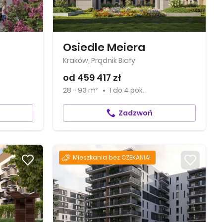
Osiedle Meiera
Kraków, Prądnik Biały
od 459 417 zł
28 - 93 m²
1
do
4 pok.
Zadzwoń
Mieszkania bez CZEKANIA!