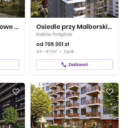
Osiedle Mieszkaniowe Górka Narodowa
Osiedle przy Malborskiej
Kraków, Podgórze
od 705 301 zł
43 - 47 m²
2 pok.
Zadzwoń