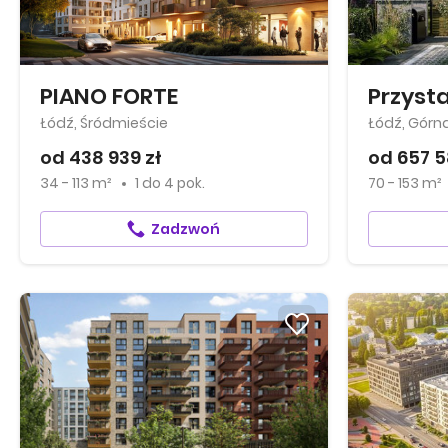
PIANO FORTE
Przyst
Łódź, Śródmieście
Łódź, Górn
od 438 939 zł
od 657 5
34 - 113 m²
1
do
4 pok.
70 - 153 m²
Zadzwoń