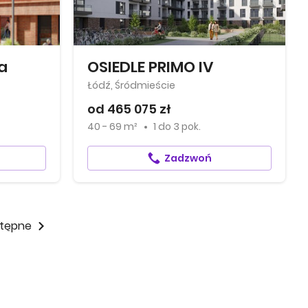
a
OSIEDLE PRIMO IV
Łódź, Śródmieście
od 465 075 zł
40 - 69 m²
1
do
3 pok.
Zadzwoń
tępne