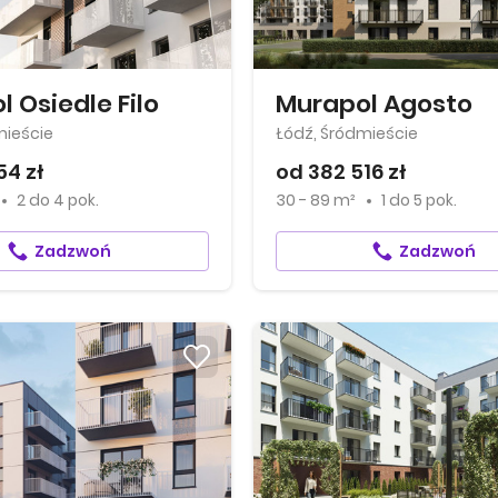
 Osiedle Filo
Murapol Agosto
mieście
Łódź, Śródmieście
54 zł
od 382 516 zł
2
do
4 pok.
30 - 89 m²
1
do
5 pok.
Zadzwoń
Zadzwoń