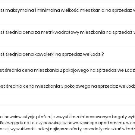
cena mieszkania na sprzedaż we Łodzi wynosi 286 140 zł.
jest maksymalna i minimalna wielkość mieszkania na sprzedaż 
 mieszkanie na sprzedaż we Łodzi w naszej ofercie ma 155,66, a najmn
jest średnia cena za metr kwadratowy mieszkania na sprzedaż
 m2 mieszkania we Łodzi musimy zapłacić 11 946 zł.
est średnia cena kawalerki na sprzedaż we Łodzi?
 kawalerkę we Łodzi musimy zapłacić 432 128 zł.
est średnia cena mieszkania 2 pokojowego na sprzedaż we Łodz
 pokojowe mieszkanie we Łodzi średnio musimy zapłacić 507 535 zł.
 jest średnia cena mieszkania 3 pokojowego na sprzedaż we Łod
 pokojowe mieszkanie we Łodzi średnio musimy zapłacić 683 012 zł.
Portal noweinwestycje.pl oferuje wszystkim zainteresowanym bogaty wy
h. Bez względu na to, czy poszukujesz nowoczesnego apartamentu w 
aszej wyszukiwarki i odkryj najlepsze oferty sprzedaży mieszkań w Łodzi