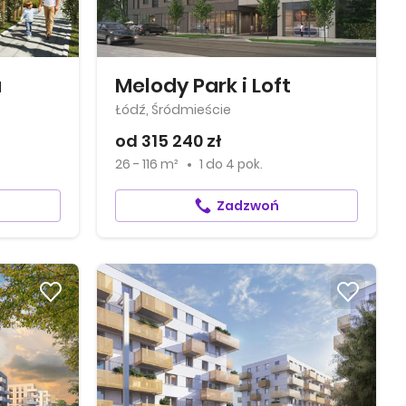
a
Melody Park i Loft
Łódź, Śródmieście
od 315 240 zł
26 - 116 m²
1
do
4 pok.
Zadzwoń