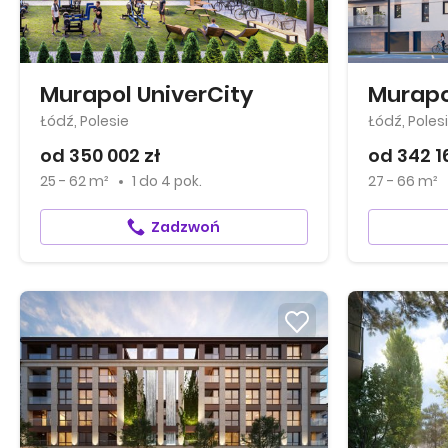
Murapol UniverCity
Murapo
Łódź, Polesie
Łódź, Poles
od 350 002 zł
od 342 1
25 - 62 m²
1
do
4 pok.
27 - 66 m²
Zadzwoń