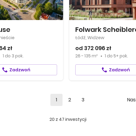
use
Folwark Scheibler
mieście
Łódź, Widzew
64 zł
od 372 096 zł
1
do
3 pok.
26 - 135 m²
1
do
5+ pok.
Zadzwoń
Zadzwoń
1
2
3
Nas
20
z
47
inwestycji