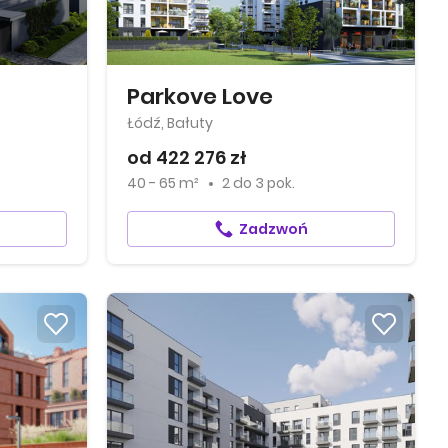
Parkove Love
Łódź, Bałuty
od 422 276 zł
40 - 65 m²
2
do
3 pok.
Zadzwoń