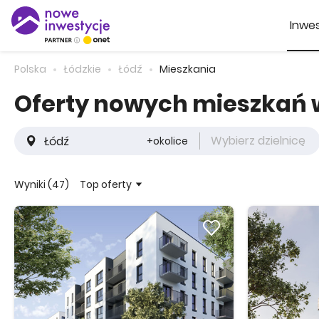
Inwes
Polska
Łódzkie
Łódź
Mieszkania
Oferty nowych mieszkań 
Wybierz dzielnicę
+okolice
Top oferty
Wyniki (47)