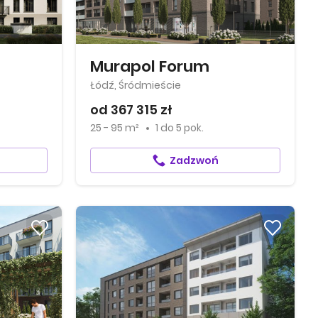
Murapol Forum
Łódź, Śródmieście
od 367 315 zł
25 - 95 m²
1
do
5 pok.
Zadzwoń