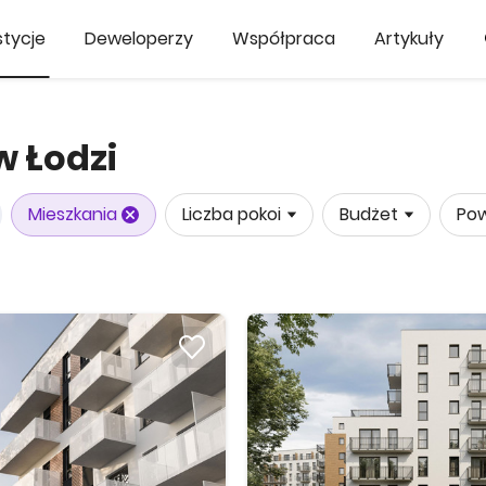
tycje
Deweloperzy
Współpraca
Artykuły
w Łodzi
Mieszkania
Liczba pokoi
Budżet
Pow