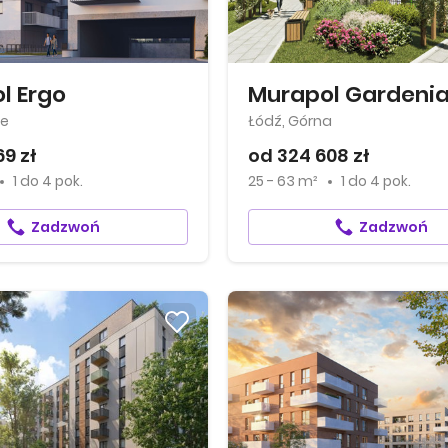
l Ergo
Murapol Gardeni
ie
Łódź, Górna
69 zł
od 324 608 zł
1
do
4 pok.
25 - 63 m²
1
do
4 pok.
Zadzwoń
Zadzwoń