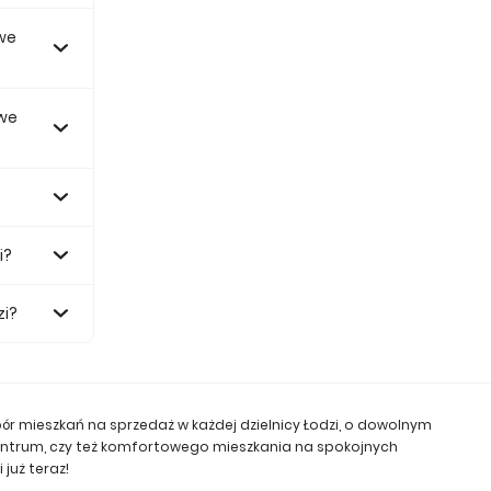
we
iejsze
 we
i?
zi?
bór mieszkań na sprzedaż w każdej dzielnicy Łodzi, o dowolnym
centrum, czy też komfortowego mieszkania na spokojnych
 już teraz!