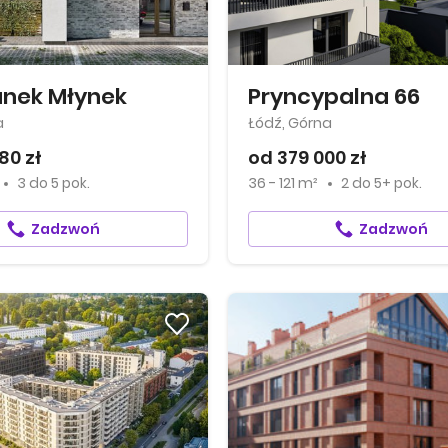
anek Młynek
Pryncypalna 66
a
Łódź, Górna
80 zł
od 379 000 zł
3
do
5 pok.
36 - 121 m²
2
do
5+ pok.
Zadzwoń
Zadzwoń