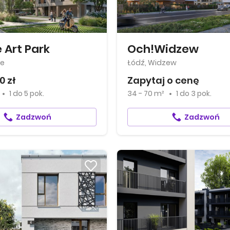
 Art Park
Och!Widzew
ie
Łódź, Widzew
0 zł
Zapytaj o cenę
1
do
5 pok.
34 - 70 m²
1
do
3 pok.
Zadzwoń
Zadzwoń