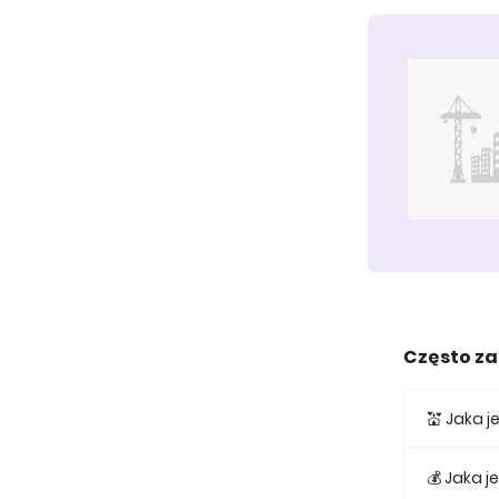
Często z
💒 Jaka 
Średnia ce
💰 Jaka 