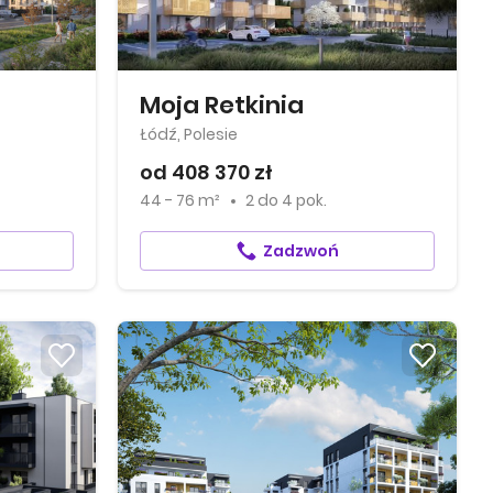
Moja Retkinia
Łódź, Polesie
od 408 370 zł
44 - 76 m²
2
do
4 pok.
Zadzwoń