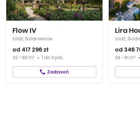
Flow IV
Lira Ho
Łódź, Śródmieście
Łódź, Śród
od 417 296 zł
od 346 7
32 - 60 m²
1
do
3 pok.
26 - 61 m²
Zadzwoń