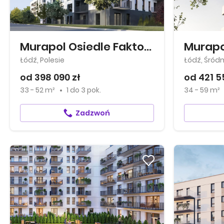
Murapol Osiedle Faktoria
Murapol
Łódź, Polesie
Łódź, Śród
od 398 090 zł
od 421 5
33 - 52 m²
1
do
3 pok.
34 - 59 m²
Zadzwoń