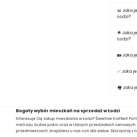
Najniższa 
📊 Jaka 
Łodzi?
Największe
25,03.
🌟 Jaka 
Łodzi?
Średnio za
🏡 Jaka j
Średnio za
✅ Jaka j
Za nowe 2
🏘️ Jaka
Za nowe 3
Bogaty wybór mieszkań na sprzedaż w Łodzi
Interesuje Cię zakup mieszkania w Łodzi? Świetnie trafiłeś! 
metrażu, liczbie pokoi oraz w różnych przedziałach cenowyc
przedmieściach, znajdziesz u nas coś dla siebie. Skorzystaj z n