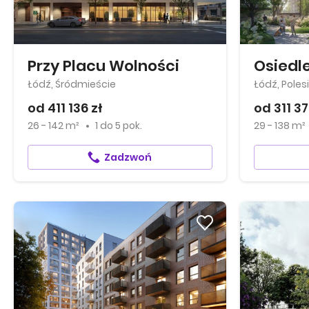
Przy Placu Wolności
Osiedle
Łódź, Śródmieście
Łódź, Poles
od 411 136 zł
od 311 37
26 - 142 m²
1
do
5 pok.
29 - 138 m²
Zadzwoń