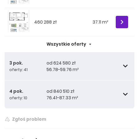
460 288 zł
37.11 m²
Wszystkie oferty
3 pok.
od 624 580 zł
56.78-59.76 m²
oferty: 41
4 pok.
od 840 510 zł
76.41-87.33 m²
oferty: 10
638 775 zł
56.78 m²
Zgłoś problem
644 453 zł
840 510 zł
56.78 m²
76.41 m²