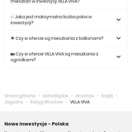
mieszkań w inwestycji VILLA VIVA?
Największe mieszkanie na sprzedaż w inwestycji VILLA VIVA
posiada 87,33, natomiast najmniejsze mieszkanie ma
✅ Jaka jest maksymalna liczba pokoi w
metraż 37,12.
inwestycji?
Maksymalnie mieszkanie w inwestycji VILLA VIVA posiada 4.
🌟 Czy w ofercie są mieszkania z balkonami?
Tak, w inwestycji VILLA VIVA odnajdziemy ofertę mieszkań z
balkonami.
🏡 Czy w ofercie VILLA VIVA są mieszkania z
ogródkami?
Tak, w inwestycji VILLA VIVA odnajdziemy ofertę mieszkania
z ogródkiem na sprzedaż.
Strona główna
dolnośląskie
Wrocław
Krzyki
Jagodno
Robyg Wrocław
VILLA VIVA
Nowe Inwestycje - Polska