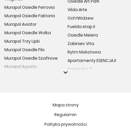
Osiedle Art Park
Murapol Osiedle Ferrovia
Vilda Arte
Murapol Osiedle Faktoria
Och!Widzew
Murapol Aviator
Fuelda etap II
Murapol Osiedle Wolka
Osiedle Meiera
Murapol Trzy Lipki
Żabiniec Vita
Murapol Osiedle Filo
Rytm Mokotowa
Murapol Osiedle Szafirove
Apartamenty ESENCJA II
Murapol Agosto
Kopernika 71
Murapol Forum
Fort Natura Etap II
Murapol Primo
Osiedle Imbramowskie
Murapol Motivo
MIASTECZKO NOVA FALA
Murapol Helio
Niedziałkowskiego Park
Mapa strony
Murapol Rivo
Ptasia Vita
Regulamin
Murapol Prado
Osiedle Lissa
Polityka prywatności
Murapol Corfa
Żywiecka Vita