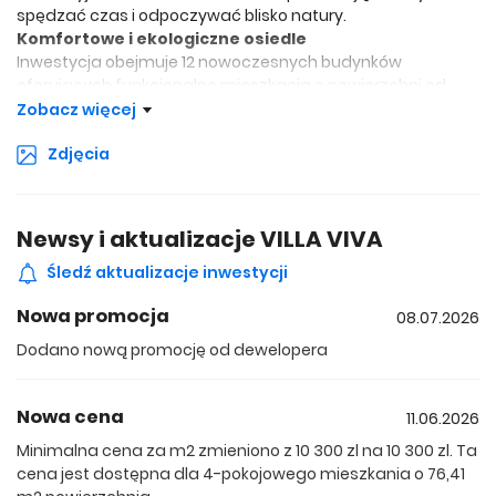
spędzać czas i odpoczywać blisko natury.
Komfortowe i ekologiczne osiedle
Inwestycja obejmuje 12 nowoczesnych budynków
oferujących funkcjonalne mieszkania o powierzchni od
37,12 do 87,33 m². W ofercie dostępne są lokale z balkonami
Zobacz więcej
lub prywatnymi ogródkami, które zapewniają dodatkową
Zdjęcia
przestrzeń do odpoczynku i codziennego komfortu. Na
terenie osiedla zaprojektowano nowoczesne części
wspólne obejmujące miejsca postojowe, stojaki rowerowe
oraz stanowiska do ładowania samochodów
Newsy i aktualizacje VILLA VIVA
elektrycznych, wspierające rozwój ekologicznej mobilności.
Dla mieszkańców przygotowane zostaną również place
Śledź aktualizacje inwestycji
zabaw, tereny rekreacyjne oraz wybieg dla psów.
Nowa promocja
08.07.2026
Wszystkie mieszkania wyposażone będą bez
dodatkowych opłat w inteligentny system Smart House,
Dodano nową promocję od dewelopera
umożliwiający wygodne zarządzanie mieszkaniem i
obniżenie kosztów eksploatacji. W częściach wspólnych
zastosowane zostaną energooszczędne rozwiązania,
Nowa cena
11.06.2026
takie jak panele fotowoltaiczne oraz oświetlenie LED. O
Minimalna cena za m2 zmieniono z 10 300 zl na 10 300 zl. Ta
bezpieczeństwo mieszkańców zadbają monitoring,
cena jest dostępna dla 4-pokojowego mieszkania o 76,41
ochrona osiedla, wideofony oraz atestowane drzwi