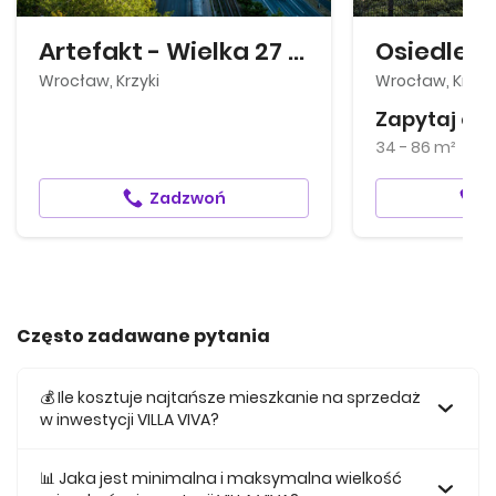
Artefakt - Wielka 27 lokale biurowe
Wrocław, Krzyki
Wrocław, Krzyk
Zapytaj o 
34 - 86 m²
2
Zadzwoń
Często zadawane pytania
💰 Ile kosztuje najtańsze mieszkanie na sprzedaż
w inwestycji VILLA VIVA?
Najtańsze mieszkanie na sprzedaż w tej inwestycji kosztuje
460 288 zł.
📊 Jaka jest minimalna i maksymalna wielkość