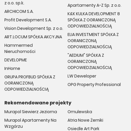
z o.o. sp.k.
Apartamenty A-Z Sp. z o.o.
ARCHICOM S.A.
K&K KULKA DEVELOPMENT 8
Profit Development S.A.
SPÓŁKA Z OGRANICZONĄ
ODPOWIEDZIALNOŚCIĄ
Vision Development Sp. z o.o.
ELIA INVESTMENT SPÓŁKA Z
ART.LOCUM SPÓŁKA AKCYJNA
OGRANICZONĄ
Hammermed
ODPOWIEDZIALNOŚCIĄ
Nieruchomości
"AEDIUM" SPÓŁKA Z
DEVELOPME
OGRANICZONĄ
ODPOWIEDZIALNOŚCIĄ
InHome
LW Deweloper
GRUPA PROFBUD SPÓŁKA Z
OGRANICZONĄ
OPG Property Professional
ODPOWIEDZIALNOŚCIĄ
Rekomendowane projekty
Murapol Siewierz Jeziorna
Omulewska
Murapol Apartamenty Na
Atria Nowe Żerniki
Wzgórzu
Osiedle Art Park