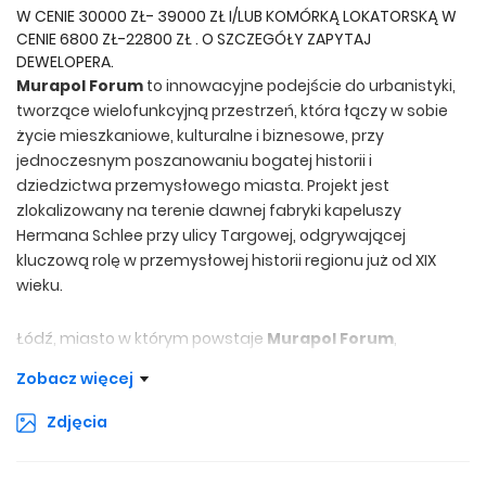
W CENIE 30000 ZŁ- 39000 ZŁ I/LUB KOMÓRKĄ LOKATORSKĄ W
CENIE 6800 ZŁ-22800 ZŁ . O SZCZEGÓŁY ZAPYTAJ
DEWELOPERA.
Murapol Forum
to innowacyjne podejście do urbanistyki,
tworzące wielofunkcyjną przestrzeń, która łączy w sobie
życie mieszkaniowe, kulturalne i biznesowe, przy
jednoczesnym poszanowaniu bogatej historii i
dziedzictwa przemysłowego miasta. Projekt jest
zlokalizowany na terenie dawnej fabryki kapeluszy
Hermana Schlee przy ulicy Targowej, odgrywającej
kluczową rolę w przemysłowej historii regionu już od XIX
wieku.
Łódź, miasto w którym powstaje
Murapol Forum
,
zamieszkuje obecnie 700 tys. Mieszkańców.
Zobacz więcej
Charakteryzuje się ono dynamicznym rozwojem, bogatym
dziedzictwem przemysłowym i rosnącym sektorem usług.
Zdjęcia
W ostatnich latach, dzięki inicjatywom takim jak Murapol
Forum, Łódź staje się centrum innowacji i nowoczesnego