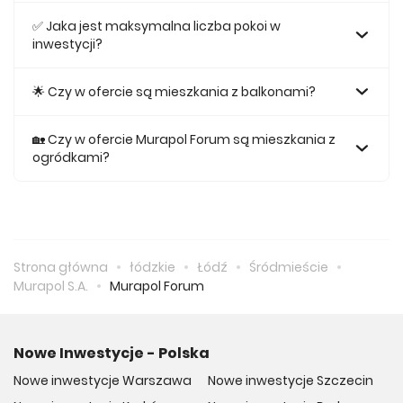
Największe mieszkanie na sprzedaż w inwestycji Murapol
Forum posiada 95,07, natomiast najmniejsze mieszkanie
✅ Jaka jest maksymalna liczba pokoi w
ma metraż 25,03.
inwestycji?
Maksymalnie mieszkanie w inwestycji Murapol Forum
posiada 5.
🌟 Czy w ofercie są mieszkania z balkonami?
Tak, w inwestycji Murapol Forum odnajdziemy ofertę
mieszkań z balkonami.
🏡 Czy w ofercie Murapol Forum są mieszkania z
ogródkami?
Tak, w inwestycji Murapol Forum odnajdziemy ofertę
mieszkania z ogródkiem na sprzedaż.
Strona główna
łódzkie
Łódź
Śródmieście
Murapol S.A.
Murapol Forum
Nowe Inwestycje - Polska
Nowe inwestycje Warszawa
Nowe inwestycje Szczecin