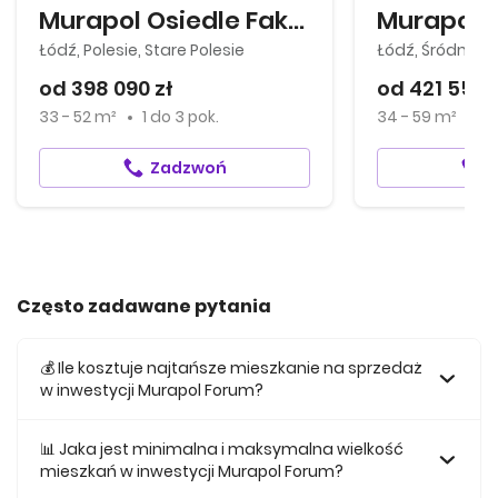
Murapol Osiedle Faktoria
Murapol O
potrzeby współczesnych mieszkańców.
Łódź, Polesie, Stare Polesie
Łódź, Śródmieś
od 398 090 zł
od 421 554 
33 - 52 m²
1
do
3 pok.
34 - 59 m²
2
Zadzwoń
Często zadawane pytania
💰 Ile kosztuje najtańsze mieszkanie na sprzedaż
w inwestycji Murapol Forum?
Najtańsze mieszkanie na sprzedaż w tej inwestycji kosztuje
367 315 zł.
📊 Jaka jest minimalna i maksymalna wielkość
mieszkań w inwestycji Murapol Forum?