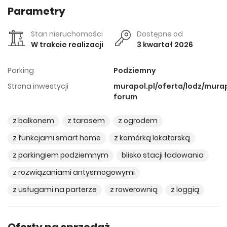
Parametry
Stan nieruchomości
Dostępne od
W trakcie realizacji
3 kwartał 2026
Parking
Podziemny
Strona inwestycji
murapol.pl/oferta/lodz/mura
forum
z balkonem
z tarasem
z ogrodem
z funkcjami smart home
z komórką lokatorską
z parkingiem podziemnym
blisko stacji ładowania
z rozwiązaniami antysmogowymi
z usługami na parterze
z rowerownią
z loggią