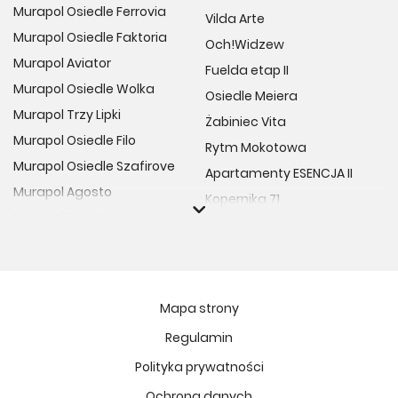
Murapol Osiedle Ferrovia
Vilda Arte
Murapol Osiedle Faktoria
Och!Widzew
Murapol Aviator
Fuelda etap II
Murapol Osiedle Wolka
Osiedle Meiera
Murapol Trzy Lipki
Żabiniec Vita
Murapol Osiedle Filo
Rytm Mokotowa
Murapol Osiedle Szafirove
Apartamenty ESENCJA II
Murapol Agosto
Kopernika 71
Murapol Forum
Fort Natura Etap II
Murapol Primo
Osiedle Imbramowskie
Murapol Motivo
MIASTECZKO NOVA FALA
Murapol Helio
Niedziałkowskiego Park
Mapa strony
Murapol Rivo
Ptasia Vita
Regulamin
Murapol Prado
Osiedle Lissa
Polityka prywatności
Murapol Corfa
Żywiecka Vita
Ochrona danych
Murapol Novo