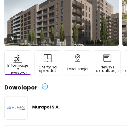
1
/6
Informacje
Oferty na
Newsy i
o
Lokalizacja
sprzedaż
aktualizacje
de
inwestycji
Deweloper
Murapol S.A.