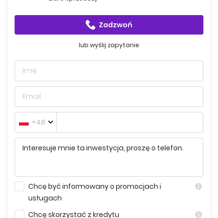
najnowszych rozwiązań spod znaku smart home,
umożliwiając kontrolę nad temperaturą, oświetleniem
Zadzwoń
czy systemem wodnym.
lub wyślij zapytanie
Pakiet antysmogowy
w każdym z lokali gwarantuje
czyste powietrze, wolne od zanieczyszczeń i
alergenów.
Wnętrza części wspólnych charakteryzują się wysokim
standardem wykończenia oraz zastosowaniem
eleganckich rozwiązań architektonicznych, takich jak
gres, dekoracyjne panele meblowe, czy tynk
+48
mozaikowy.
Mieszkańcy parterów uzyskają dostęp do prywatnych
ogródków z tarasami, natomiast mieszkania na
wyższych piętrach zaoferują przestronne balkony lub
loggie.
Chcę być informowany o promocjach i
usługach
Duże, nasłonecznione okna portfenetrowe zapewnia
doskonałe oświetlenie wnętrz.
Chcę skorzystać z kredytu