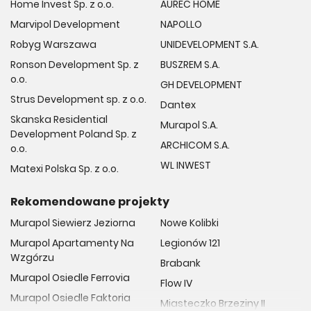
Home Invest Sp. z o.o.
AUREC HOME
Marvipol Development
NAPOLLO
Robyg Warszawa
UNIDEVELOPMENT S.A.
Ronson Development Sp. z
BUSZREM S.A.
o.o.
GH DEVELOPMENT
Strus Development sp. z o.o.
Dantex
Skanska Residential
Murapol S.A.
Development Poland Sp. z
ARCHICOM S.A.
o.o.
WL INWEST
Matexi Polska Sp. z o.o.
Rekomendowane projekty
Murapol Siewierz Jeziorna
Nowe Kolibki
Murapol Apartamenty Na
Legionów 121
Wzgórzu
Brabank
Murapol Osiedle Ferrovia
Flow IV
Murapol Osiedle Faktoria
Miasteczko Brzeziny II