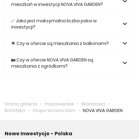
mieszkań w inwestycji NOVA VIVA GARDEN?
Największe mieszkanie na sprzedaż w inwestycji NOVA VIVA
GARDEN posiada 64,5, natomiast najmniejsze mieszkanie
✅ Jaka jest maksymalna liczba pokoi w
ma metraż 29,73.
inwestycji?
Maksymalnie mieszkanie w inwestycji NOVA VIVA GARDEN
posiada 4.
🌟 Czy w ofercie są mieszkania z balkonami?
Tak, w inwestycji NOVA VIVA GARDEN odnajdziemy ofertę
mieszkań z balkonami.
🏡 Czy w ofercie NOVA VIVA GARDEN są
mieszkania z ogródkami?
Tak, w inwestycji NOVA VIVA GARDEN odnajdziemy ofertę
mieszkania z ogródkiem na sprzedaż.
Strona główna
mazowieckie
Warszawa
Białołęka
Grupa Victoria Dom
NOVA VIVA GARDEN
Nowe Inwestycje - Polska