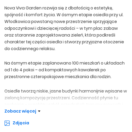
Nova Viva Garden rozwija się z dbałością o estetykę,
spójność i komfort życia. W ósmym etapie osiedla przy ul.
Włodkowica powstaną nowe przestrzenie sprzyjające
odpoczynkowi i dziecięcej radości – w tym plac zabaw
oraz starannie zaprojektowana zieleń, która podkreśli
charakter tej części osiedla i stworzy przyjazne otoczenie
do codziennego relaksu.
Na ósmym etapie zaplanowano 100 mieszkań o układach
od 1 do 4 pokoi – od kompaktowych kawalerek po
przestronne czteropokojowe mieszkania dla rodzin.
Osiedle tworzą niskie, jasne budynki harmonijnie wpisane w
zieloną kompozycję przestrzeni. Codzienność płynie tu
spokojnie – w pobliżu szkół, przedszkoli, tras rowerowych i
Zobacz więcej
terenów rekreacyjnych. Dzięki doskonale rozwiniętej
komunikacji miejskiej – z przystankiem tuż obok, bliskim
Zdjęcia
dostępem do tramwajów i wygodnym dojazdem do stacji
metra – miasto jest zawsze w zasięgu.