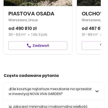
PIASTOVA OSADA
OLCHOWY
Warszawa, Ursus
Warszawa, Bia
od 490 810 zł
od 467 670 
30 - 63 m²
1
do
3 pok.
31 - 89 m²
2
Zadzwoń
Często zadawane pytania
💰 Ile kosztuje najtańsze mieszkanie na sprzedaż
w inwestycji NOVA VIVA GARDEN?
Najtańsze mieszkanie na sprzedaż w tej inwestycji kosztuje
471 138 zł.
📊 Jaka jest minimalna i maksymalna wielkość