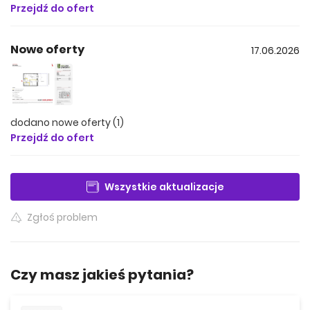
Przejdź do ofert
Niewątpliwym atutem jest bliskość lasów i terenów
zielonych.
Nowe oferty
17.06.2026
Terminy zakończenia budowy:
Etap 1 - I kwartał 2024
dodano nowe oferty (1)
Etap 2 - III kwartał 2024
Przejdź do ofert
Etao 4 - IV kwartał 2024
Wszystkie aktualizacje
Etap 5 - II kwartał 2025
Etap 6 - III kwartał 2025
Zgłoś problem
Etap 7 - III kwartał 2026
Czy masz jakieś pytania?