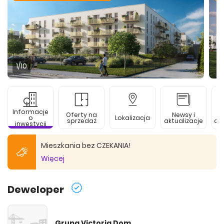
1
/10
Informacje
Oferty na
Newsy i
o
Lokalizacja
sprzedaż
aktualizacje
de
inwestycji
Mieszkania bez CZEKANIA!
Więcej
Deweloper
Grupa Victoria Dom