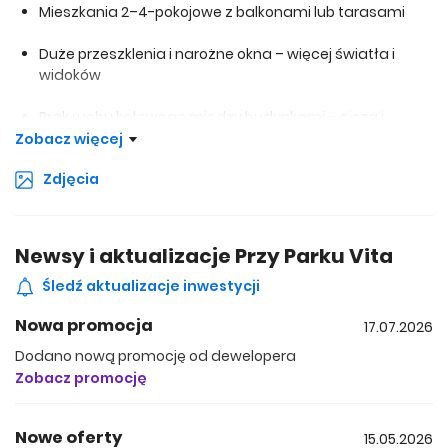
Mieszkania 2–4-pokojowe z balkonami lub tarasami
Duże przeszklenia i narożne okna – więcej światła i
widoków
Brak ruchu kołowego między budynkami – cisza i
bezpieczeństwo
Zobacz więcej
Zdjęcia
Strefy rekreacyjne, alejki spacerowe i plac zabaw
Rowerownie, stojaki i strefy pieszo-rowerowe
Newsy i aktualizacje Przy Parku Vita
Nowoczesne technologie: smart home,
wideodomofony
Śledź aktualizacje inwestycji
Nowa promocja
17.07.2026
Ogrody deszczowe i oczka wodne – mikroklimat i
estetyka
Dodano nową promocję od dewelopera
Zobacz promocję
Nowe oferty
Przemyślana lokalizacja – bliskość natury i wygoda
15.05.2026