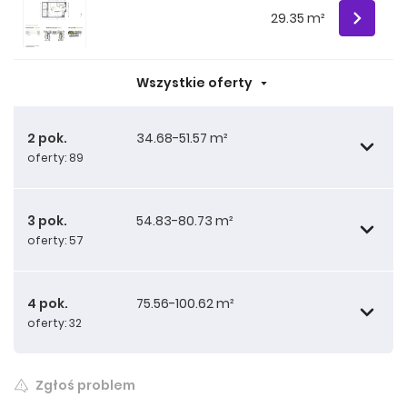
29.35 m²
Wszystkie oferty
2 pok.
34.68-51.57 m²
oferty: 89
3 pok.
54.83-80.73 m²
oferty: 57
34.68 m²
4 pok.
75.56-100.62 m²
oferty: 32
34.68 m²
54.83 m²
Zgłoś problem