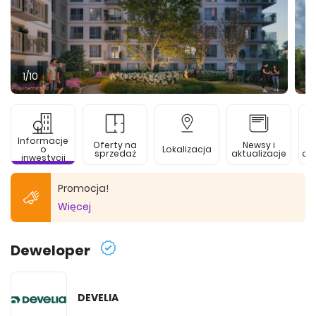
1
/10
Informacje
Oferty na
Newsy i
o
Lokalizacja
sprzedaż
aktualizacje
de
inwestycji
Promocja!
Więcej
Deweloper
DEVELIA