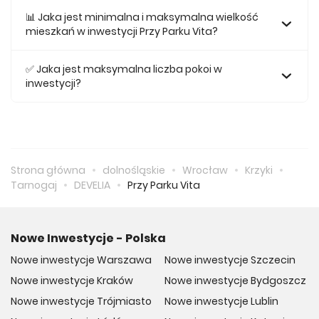
Najtańsze mieszkanie na sprzedaż w tej inwestycji kosztuje
451 828 zł.
📊 Jaka jest minimalna i maksymalna wielkość
mieszkań w inwestycji Przy Parku Vita?
Największe mieszkanie na sprzedaż w inwestycji Przy Parku
Vita posiada 100,62, natomiast najmniejsze mieszkanie
✅ Jaka jest maksymalna liczba pokoi w
ma metraż 29,34.
inwestycji?
Maksymalnie mieszkanie w inwestycji Przy Parku Vita
posiada 4.
Strona główna
dolnośląskie
Wrocław
Krzyki
Tarnogaj
DEVELIA
Przy Parku Vita
Nowe Inwestycje - Polska
Nowe inwestycje Warszawa
Nowe inwestycje Szczecin
Nowe inwestycje Kraków
Nowe inwestycje Bydgoszcz
Nowe inwestycje Trójmiasto
Nowe inwestycje Lublin