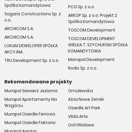
Spółka komandytowa
PCG Sp. z o.o.
Sagaris Constructions Sp. z
ARKOP Sp. z o.o. Projekt 2
o.o.
Spółka Komandytowa
ARCHICOM S.A.
TOSCOM Development
ARCHICOM S.A.
TOSCOM DEVELOPMENT
WIELKA T. SZYCHLIŃSKI SPÓŁKA
LOKUM DEWELOPER SPÓŁKA
KOMANDYTOWA
AKCYJNA
Marvipol Development
TRU Development Sp. z o.o.
Rodis Sp. z o.o.
Rekomendowane projekty
Murapol Siewierz Jeziorna
Omulewska
Murapol Apartamenty Na
Atria Nowe Żerniki
Wzgórzu
Osiedle Art Park
Murapol Osiedle Ferrovia
Vilda Arte
Murapol Osiedle Faktoria
Och!Widzew
Murapol Aviator