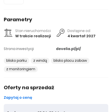
Parametry
Stan nieruchomości
Dostępne od
W trakcie realizacji
4 kwartał 2027
Strona inwestycji
develia.pl/pl/
blisko parku
z windą
blisko placu zabaw
z monitoringiem
Oferty na sprzedaż
Zapytaj o cenę