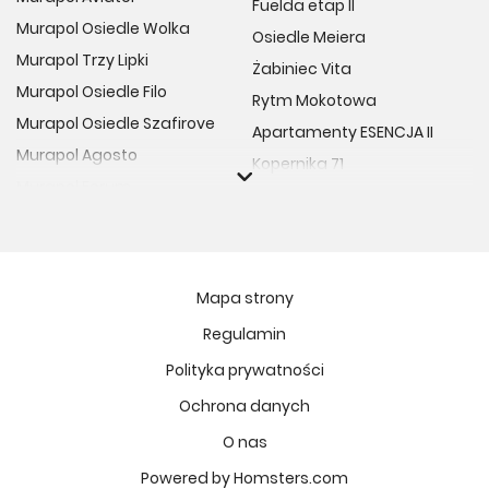
Fuelda etap II
Murapol Osiedle Wolka
Osiedle Meiera
Murapol Trzy Lipki
Żabiniec Vita
Murapol Osiedle Filo
Rytm Mokotowa
Murapol Osiedle Szafirove
Apartamenty ESENCJA II
Murapol Agosto
Kopernika 71
Murapol Forum
Fort Natura Etap II
Murapol Primo
Osiedle Imbramowskie
Murapol Motivo
MIASTECZKO NOVA FALA
Murapol Helio
Niedziałkowskiego Park
Mapa strony
Murapol Rivo
Ptasia Vita
Regulamin
Murapol Prado
Osiedle Lissa
Polityka prywatności
Murapol Corfa
Żywiecka Vita
Ochrona danych
Murapol Novo
Atrium - Nowy Szczepin
Murapol Urcity
O nas
Osiedle Kolektyw
Murapol Ergo
Powered by Homsters.com
VIVA GARDEN 14