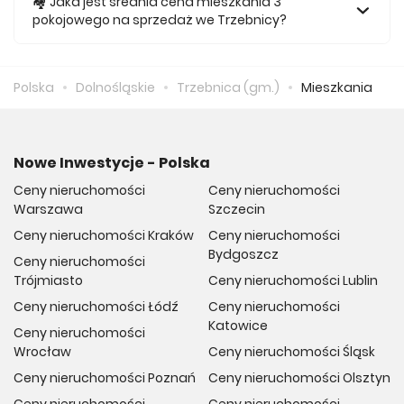
🏘️ Jaka jest średnia cena mieszkania 3
pokojowego na sprzedaż we Trzebnicy?
Za nowe 3 pokojowe mieszkanie we Trzebnicy średnio
musimy zapłacić 516 000 zł.
Polska
Dolnośląskie
Trzebnica (gm.)
Mieszkania
Nowe Inwestycje - Polska
Ceny nieruchomości
Ceny nieruchomości
Warszawa
Szczecin
Ceny nieruchomości Kraków
Ceny nieruchomości
Bydgoszcz
Ceny nieruchomości
Trójmiasto
Ceny nieruchomości Lublin
Ceny nieruchomości Łódź
Ceny nieruchomości
Katowice
Ceny nieruchomości
Wrocław
Ceny nieruchomości Śląsk
Ceny nieruchomości Poznań
Ceny nieruchomości Olsztyn