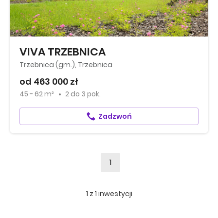
VIVA TRZEBNICA
Trzebnica (gm.), Trzebnica
od 463 000 zł
45 - 62 m²
2
do
3 pok.
Zadzwoń
1
1
z
1
inwestycji