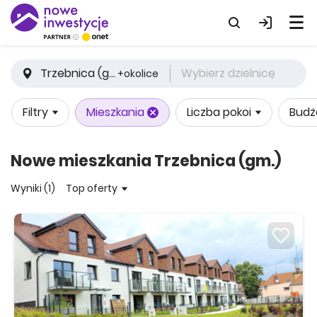
Trzebnica (gm.)
Wybierz dzielnicę
+okolice
Filtry
Mieszkania
Liczba pokoi
Budż
Nowe mieszkania Trzebnica (gm.)
Wyniki (1)
Top oferty