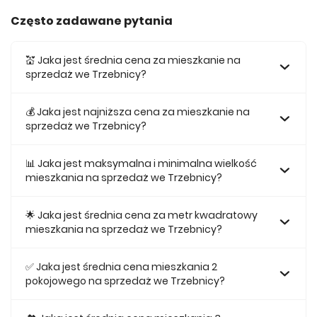
Często zadawane pytania
💒 Jaka jest średnia cena za mieszkanie na
sprzedaż we Trzebnicy?
Średnia cena za mieszkania na sprzedaż we Trzebnicy
wynosi 507 333 zł.
💰 Jaka jest najniższa cena za mieszkanie na
sprzedaż we Trzebnicy?
Najniższa cena mieszkania na sprzedaż we Trzebnicy
wynosi 463 000 zł.
📊 Jaka jest maksymalna i minimalna wielkość
mieszkania na sprzedaż we Trzebnicy?
Największe mieszkanie na sprzedaż we Trzebnicy w naszej
ofercie ma 61,74, a najmniejsze 45,3.
🌟 Jaka jest średnia cena za metr kwadratowy
mieszkania na sprzedaż we Trzebnicy?
Średnio za m2 mieszkania we Trzebnicy musimy zapłacić
10 108 zł.
✅ Jaka jest średnia cena mieszkania 2
pokojowego na sprzedaż we Trzebnicy?
Za nowe 2 pokojowe mieszkanie we Trzebnicy średnio
musimy zapłacić 490 000 zł.