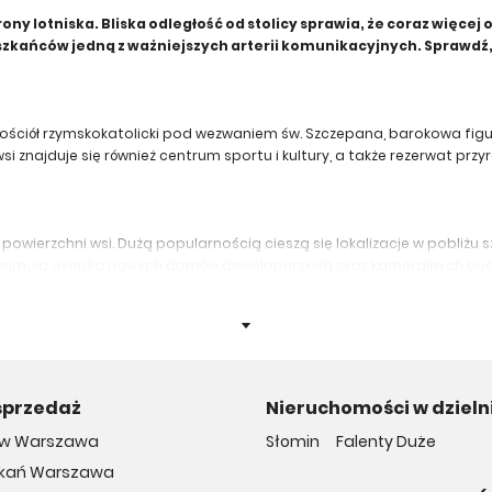
y lotniska. Bliska odległość od stolicy sprawia, że coraz więcej 
szkańców jedną z ważniejszych arterii komunikacyjnych. Sprawdź,
ościół rzymskokatolicki pod wezwaniem św. Szczepana, barokowa figura
 znajduje się również centrum sportu i kultury, a także rezerwat przy
ierzchni wsi. Dużą popularnością cieszą się lokalizacje w pobliżu szkół
j obejmują osiedla nowych domów deweloperskich oraz kameralnych bu
tu wysokich budynków, co z kolei sprawia, że krajobraz Raszyna jest b
lni Warszawy. To sprawia, że lokalizacją interesuje się wielu dewelo
0 lat. W okolicy działa również spółka DPM Invest, która realizuje inw
sprzedaż
Nieruchomości w dzieln
ów Warszawa
Słomin
Falenty Duże
ydencjach Jaworowa. Inwestycja składa się osiedla budynków jednorod
my w zabudowie bliźniaczej na Osiedlu Jaworowa.
zkań Warszawa