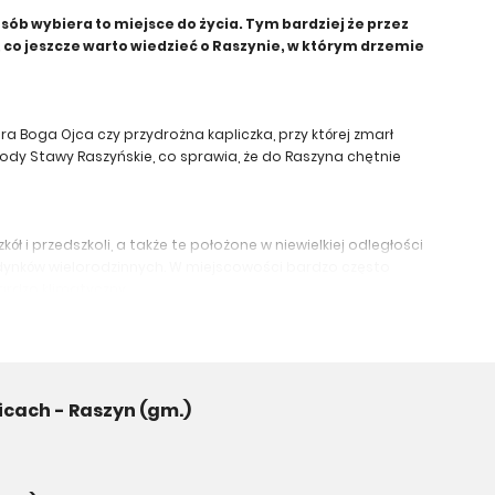
osób wybiera to miejsce do życia. Tym bardziej że przez
 co jeszcze warto wiedzieć o Raszynie, w którym drzemie
 Boga Ojca czy przydrożna kapliczka, przy której zmarł
rody Stawy Raszyńskie, co sprawia, że do Raszyna chętnie
 i przedszkoli, a także te położone w niewielkiej odległości
dynków wielorodzinnych. W miejscowości bardzo często
ardzo klimatyczny.
perów. Dużym powodzeniem cieszy się firma Novisa
estycje jedynie w pobliżu Warszawy i Łodzi.
icach - Raszyn (gm.)
zinnych, które zostały położone w bliskim sąsiedztwie