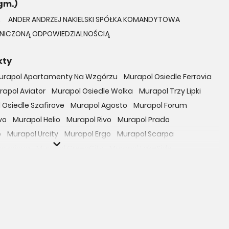
gm.)
k. 6-7 tys. złotych. Czy ceny nowych inwestycji
.
ANDER ANDRZEJ NAKIELSKI SPÓŁKA KOMANDYTOWA
ANICZONĄ ODPOWIEDZIALNOŚCIĄ
kty
urapol Apartamenty Na Wzgórzu
Murapol Osiedle Ferrovia
rapol Aviator
Murapol Osiedle Wolka
Murapol Trzy Lipki
 Osiedle Szafirove
Murapol Agosto
Murapol Forum
vo
Murapol Helio
Murapol Rivo
Murapol Prado
o
Murapol Urcity
Murapol Ergo
Murapol Scarpa
oczniova
Murapol GreenCity
Murapol LakeSide
Gardenia
Murapol Nowe Bogucice
Murapol RiverSide
 EcoOne
Osiedle Mieszkaniowe Górka Narodowa
bowicka 114
Osiedle Zielna
ro Zachód
Osiedle Bokserska 71
Osiedle Urbino
rtamenty nad Rzeką
Osiedle przy Ryżowej
Braniborska 80