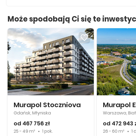
Może spodobają Ci się te inwestyc
Murapol Stoczniova
Murapol 
Gdańsk, Młyniska
Warszawa, Bia
od 467 756 zł
od 472 943 
25 - 49 m²
1 pok.
26 - 60 m²
1