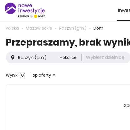
Inwes
Polska
Mazowieckie
Raszyn (gm.)
Dom
Przepraszamy, brak wyn
Wybierz dzielnicę
+okolice
Top oferty
Wyniki (0)
Sp