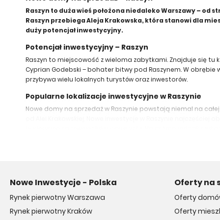
Raszyn to duża wieś położona niedaleko Warszawy – od stron
Raszyn przebiega Aleja Krakowska, która stanowi dla mie
duży potencjał inwestycyjny.
Potencjał inwestycyjny – Raszyn
Raszyn to miejscowość z wieloma zabytkami. Znajduje się tu k
Cyprian Godebski – bohater bitwy pod Raszynem. W obrębie wsi
przybywa wielu lokalnych turystów oraz inwestorów.
Popularne lokalizacje inwestycyjne w Raszynie
Nowe domy na sprzedaż w Raszynie powstają niemal na całej pow
od Alei Krakowskiej. Nowe inwestycje w Raszynie najczęście
budowane są również luksusowe wille. Na próżno jednak szukać 
Polecani deweloperzy w Raszynie
O podwarszawskim Raszynie coraz częściej mówi się jako sypia
Development, która jest obecna na rynku budowlanym od ponad 2
Nowe Inwestycje - Polska
Oferty na 
Inwestycje deweloperskie 2023 – Raszyn
Rynek pierwotny Warszawa
Oferty dom
Nowe mieszkania na sprzedaż w Raszynie można znaleźć w Rez
Centrum Sportu Raszyn. Popularnością cieszą się również do
Rynek pierwotny Kraków
Oferty mies