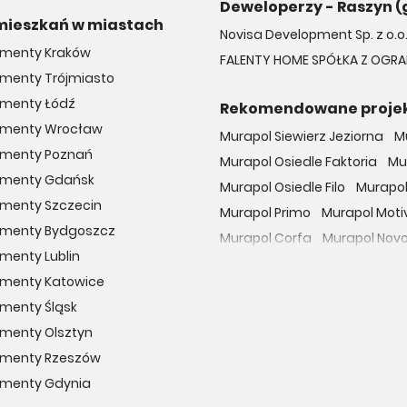
Deweloperzy - Raszyn (
e kosztują?
mieszkań w miastach
y popyt oraz doskonała lokalizacja sprawiają, że ceny za m² wynoszą o
Novisa Development Sp. z o.o
decydowanie mniej niż w domach dostępnych na obrzeżach Warszawy.
menty Kraków
FALENTY HOME SPÓŁKA Z OGR
menty Trójmiasto
menty Łódź
Rekomendowane proje
amenty Wrocław
Murapol Siewierz Jeziorna
M
amenty Poznań
Murapol Osiedle Faktoria
Mu
amenty Gdańsk
Murapol Osiedle Filo
Murapol
menty Szczecin
Murapol Primo
Murapol Moti
amenty Bydgoszcz
Murapol Corfa
Murapol Nov
menty Lublin
Murapol Portovo
Murapol St
menty Katowice
Murapol MainPoint
Murapol 
menty Śląsk
Murapol UniverCity
Murapol
menty Olsztyn
Osiedle przy Malborskiej
Oso
amenty Rzeszów
Dzielnica Mieszkaniowa Met
menty Gdynia
Osiedle Wilno
29. Aleja
Apa