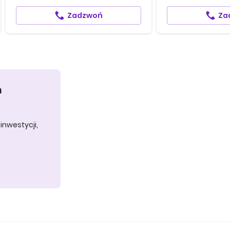
Zadzwoń
Za
h
inwestycji,