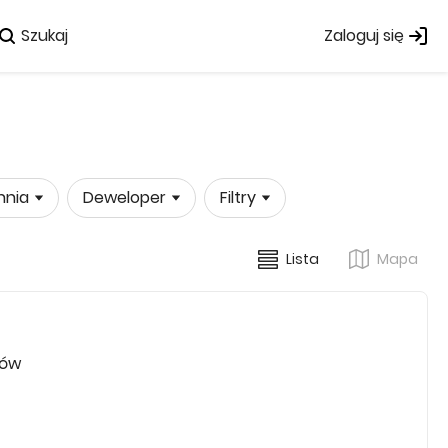
Szukaj
Zaloguj się
hnia
Deweloper
Filtry
Lista
Mapa
rów