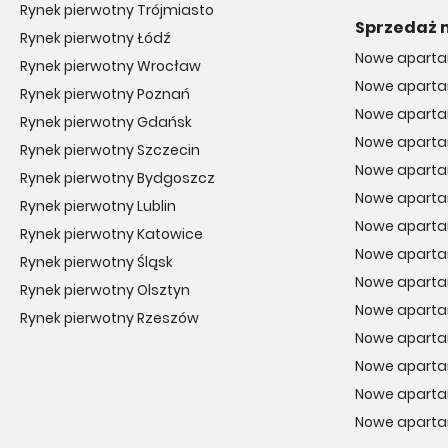
Ceny nowych domów w Raszynie pod inwestycję – il
Rynek pierwotny Trójmiasto
Sprzedaż 
Rynek pierwotny w Raszynie cieszy się dużą popularnością. Duż
Rynek pierwotny Łódź
mieszkaniowych w Raszynie są wysokie? Aktualnie jest to z
Nowe aparta
Rynek pierwotny Wrocław
Nowe aparta
Rynek pierwotny Poznań
Nowe aparta
Rynek pierwotny Gdańsk
Nowe apart
Rynek pierwotny Szczecin
Nowe apart
Rynek pierwotny Bydgoszcz
Nowe apart
Rynek pierwotny Lublin
Nowe aparta
Rynek pierwotny Katowice
Nowe apart
Rynek pierwotny Śląsk
Nowe aparta
Rynek pierwotny Olsztyn
Nowe aparta
Rynek pierwotny Rzeszów
Nowe aparta
Nowe aparta
Nowe apart
Nowe aparta