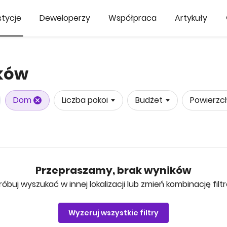
tycje
Deweloperzy
Współpraca
Artykuły
ików
Dom
Liczba pokoi
Budżet
Powierzc
Przepraszamy, brak wyników
róbuj wyszukać w innej lokalizacji lub zmień kombinację filt
Wyzeruj wszystkie filtry