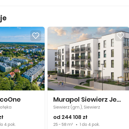
je
EcoOne
Murapol Siewierz Jeziorna
łołęka
Siewierz (gm.), Siewierz
zł
od 244 108 zł
do
4 pok.
25 - 58 m²
1
do
4 pok.