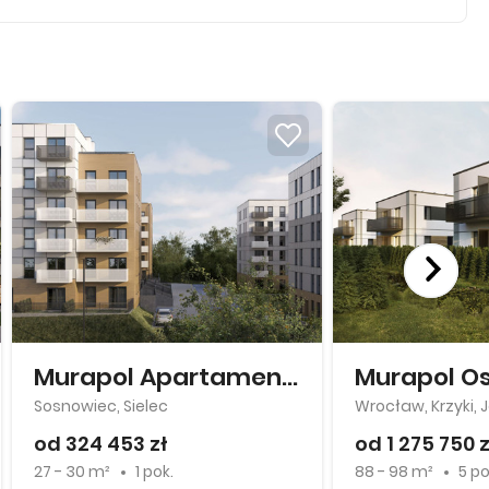
Murapol Apartamenty Na Wzgórzu
Sosnowiec, Sielec
Wrocław, Krzyki,
od 324 453 zł
od 1 275 750 z
27 - 30 m²
1 pok.
88 - 98 m²
5 po