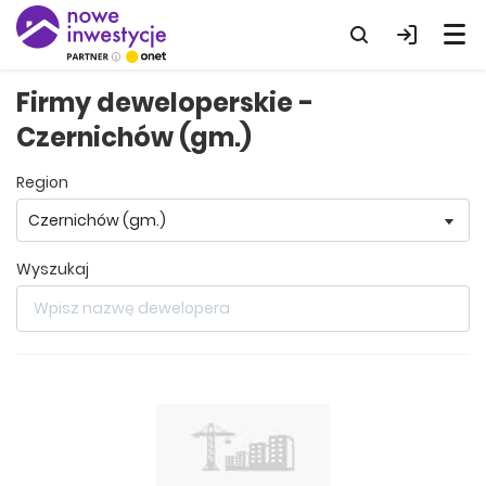
Firmy deweloperskie -
Czernichów (gm.)
region
wyszukaj