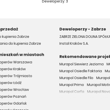
Deweloperzy:
3
sprzedaż
Deweloperzy - Zabrze
 kupienia Zabrze
ZABRZE ZIELONA DOLINA SPÓŁ
nia do kupienia Zabrze
Instal Kraków S.A.
mieszkań w miastach
Rekomendowane proje
loperów Warszawa
Murapol Siewierz Jeziorna
M
loperów Kraków
Murapol Osiedle Faktoria
Mu
operów Trójmiasto
Murapol Osiedle Filo
Murapol
loperów Łódź
Murapol Primo
Murapol Moti
loperów Wrocław
Murapol Corfa
Murapol Nov
loperów Poznań
Murapol Portovo
Murapol St
loperów Gdańsk
Murapol MainPoint
Murapol 