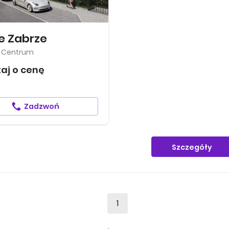
 Zabrze
, Centrum
aj o cenę
Zadzwoń
Szczegóły
1