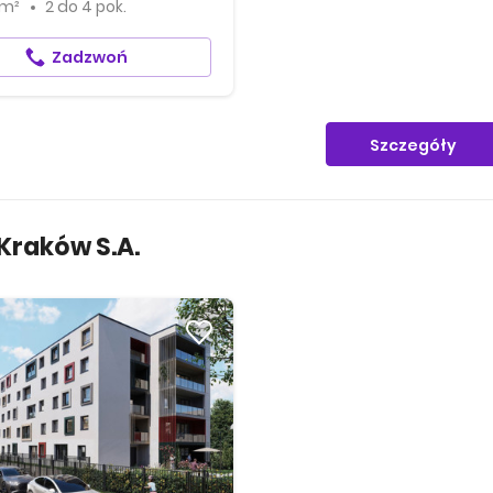
 m²
2
do
4 pok.
Zadzwoń
Szczegóły
 Kraków S.A.