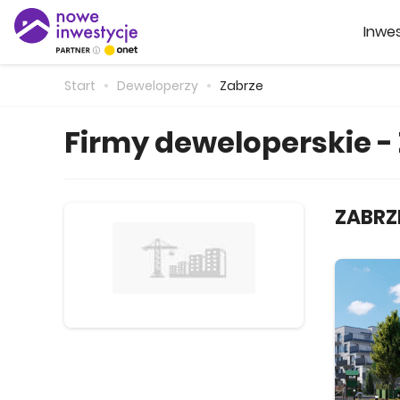
Inwes
Start
Deweloperzy
Zabrze
Firmy deweloperskie -
ZABRZ