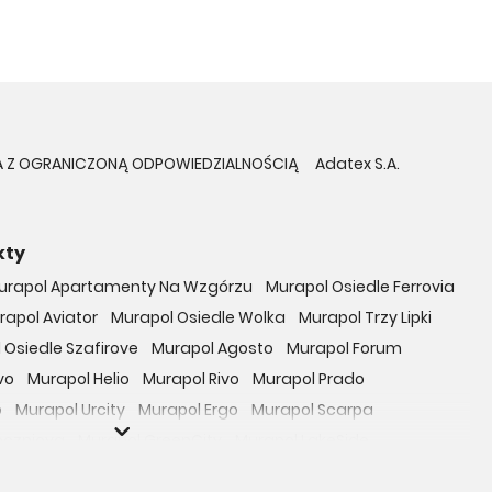
KA Z OGRANICZONĄ ODPOWIEDZIALNOŚCIĄ
Adatex S.A.
kty
urapol Apartamenty Na Wzgórzu
Murapol Osiedle Ferrovia
rapol Aviator
Murapol Osiedle Wolka
Murapol Trzy Lipki
 Osiedle Szafirove
Murapol Agosto
Murapol Forum
vo
Murapol Helio
Murapol Rivo
Murapol Prado
o
Murapol Urcity
Murapol Ergo
Murapol Scarpa
oczniova
Murapol GreenCity
Murapol LakeSide
Gardenia
Murapol Nowe Bogucice
Murapol RiverSide