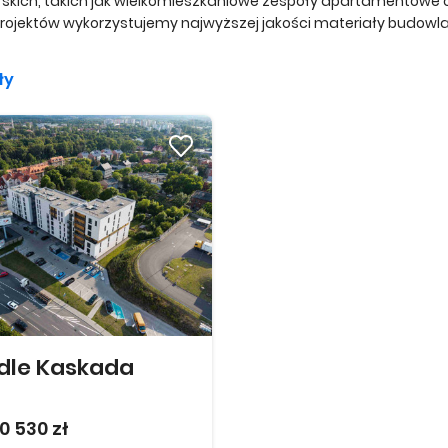
skich, takich jak wielkomieszkaniowe zespoły apartamentowe or
rojektów wykorzystujemy najwyższej jakości materiały budowlan
ły
dle Kaskada
0 530 zł