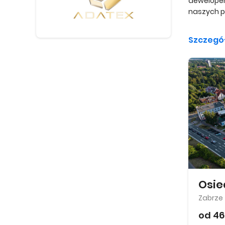
deweloper
naszych p
Szczegó
Osie
Zabrze
od 46