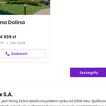
ona Dolina
4 939 zł
 m²
1
do
3 pok.
Zadzwoń
Szczegóły
 S.A.
. jest firmą, która działa na polskim rynku od 2009 roku. Spółka 