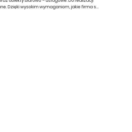
az obiekty biurowo – usługowe. Do realizacji
e. Dzięki wysokim wymaganiom, jakie firma s...