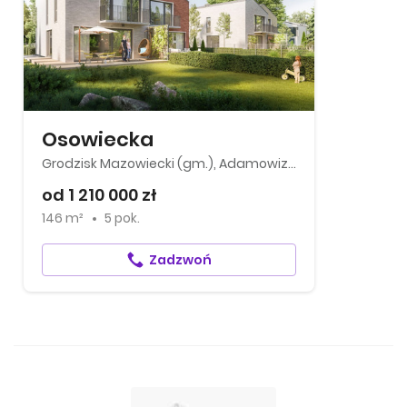
Osowiecka
Grodzisk Mazowiecki (gm.), Adamowizna
od 1 210 000 zł
146 m²
5 pok.
Zadzwoń