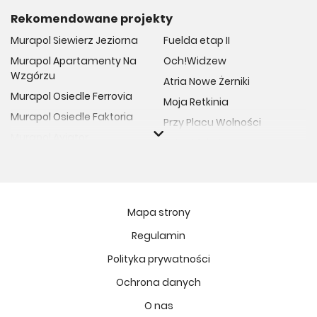
Rekomendowane projekty
Murapol Siewierz Jeziorna
Fuelda etap II
Murapol Apartamenty Na
Och!Widzew
Wzgórzu
Atria Nowe Żerniki
Murapol Osiedle Ferrovia
Moja Retkinia
Murapol Osiedle Faktoria
Przy Placu Wolności
Murapol Aviator
Rytm Mokotowa
Murapol Osiedle Wolka
Osiedle Art Park
Murapol Trzy Lipki
Osiedle Meiera
Murapol Osiedle Filo
Apartamenty ESENCJA II
Mapa strony
Murapol Osiedle Szafirove
Niedziałkowskiego Park
Regulamin
Murapol Agosto
Kopernika 71
Polityka prywatności
Murapol Forum
Ptasia Vita
Murapol Primo
Ochrona danych
Osiedle Lissa
Murapol Motivo
O nas
Fort Natura Etap II