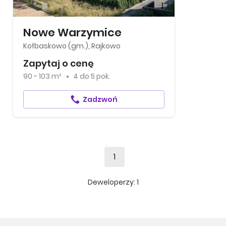
Nowe Warzymice
Kołbaskowo (gm.), Rajkowo
Zapytaj o cenę
90 - 103 m²
4
do
5 pok.
Zadzwoń
1
Deweloperzy:
1