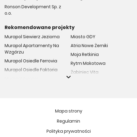
Ronson Development Sp. z
o.o.
Rekomendowane projekty
Murapol Siewierz Jeziorna
Miasto GDY
Murapol Apartamenty Na
Atria Nowe Żerniki
Wzgórzu
Moja Retkinia
Murapol Osiedle Ferrovia
Rytm Mokotowa
Murapol Osiedle Faktoria
Żabiniec Vita
Murapol Aviator
Osiedle Art Park
Murapol Osiedle Wolka
Vilda Arte
Murapol Trzy Lipki
Och!Widzew
Murapol Osiedle Filo
Fuelda etap II
Mapa strony
Murapol Osiedle Szafirove
Niedziałkowskiego Park
Regulamin
Murapol Agosto
Ptasia Vita
Polityka prywatności
Murapol Forum
Żywiecka Vita