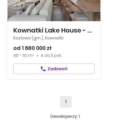
Kownatki Lake House - Domy na mazurach
Kozłowo (gm.), Kownatki
od 1 680 000 zł
86 - 110 m²
4
do
5 pok.
Zadzwoń
1
Deweloperzy:
1