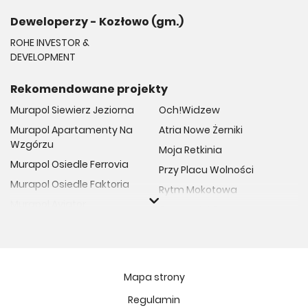
Deweloperzy - Kozłowo (gm.)
ROHE INVESTOR &
DEVELOPMENT
Rekomendowane projekty
Murapol Siewierz Jeziorna
Och!Widzew
Murapol Apartamenty Na
Atria Nowe Żerniki
Wzgórzu
Moja Retkinia
Murapol Osiedle Ferrovia
Przy Placu Wolności
Murapol Osiedle Faktoria
Rytm Mokotowa
Murapol Aviator
Osiedle Art Park
Murapol Osiedle Wolka
Osiedle Meiera
Murapol Trzy Lipki
Niedziałkowskiego Park
Murapol Osiedle Filo
Ptasia Vita
Mapa strony
Murapol Osiedle Szafirove
Osiedle Lissa
Regulamin
Murapol Agosto