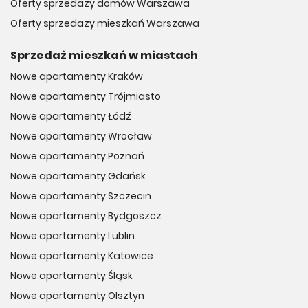
Oferty sprzedazy domów Warszawa
jest Mytych – założona w 1990 roku, a obecnie należąca do
Oferty sprzedazy mieszkań Warszawa
grona największych i najprężniejszych deweloperów na
tutejszym rynku. Firma wybudowała dziesiątki budynków
Sprzedaż mieszkań w miastach
mieszkalnych w Elblągu i okolicach, ale jej portfolio tworzą też
kompleksy sportowe, lokale usługowe czy zakłady produkcyjne.
Nowe apartamenty Kraków
Ceny nowych mieszkań w Elblągu pod inwestycję –
Nowe apartamenty Trójmiasto
ile kosztują?
Nowe apartamenty Łódź
Nowe mieszkania na sprzedaż w Elblągu to doskonała
Nowe apartamenty Wrocław
propozycja dla osób, które poszukują lokum w pobliżu
Trójmiasta w bardziej przystępnej cenie. Obecnie za metr
Nowe apartamenty Poznań
kwadratowy nowego mieszkania w Elblągu trzeba zapłacić
Nowe apartamenty Gdańsk
około 7 tys. zł, co jest kwotą znacznie atrakcyjniejszą w
porównaniu do Gdańska, Gdyni czy Sopotu. Sprawdź aktualne
Nowe apartamenty Szczecin
oferty nowych mieszkań w Elblągu i odkryj idealne miejsce do
Nowe apartamenty Bydgoszcz
życia!
Nowe apartamenty Lublin
Nowe apartamenty Katowice
Nowe apartamenty Śląsk
Nowe apartamenty Olsztyn