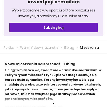
inwestycji e-mailem
Wybierz parametry, w oparciu o które poszukujesz
inwestycji, a prześlemy Ci aktualne oferty.
Subskrybuj
Polska
Warmińsko-mazurskie
Elbląg
Mieszkania
Nowe mieszkania na sprzedaż – Elbląg
Elbląg to miasto w województwie warmińsko-mazurskim, w
którym rynek mieszkań z rynku pierwotnego cechuje się
bardzo dużą dynamiką. Tereny inwestycyjne w Elblągu
znajdują się w obszarze zainteresowań zarówno lokalnych,
jak i krajowych deweloperów, co nie pozostaje bez wpływu
na rozwój miasta i zwiększa jego atrakcyjność w oczach
potencjalnych mieszkańców.