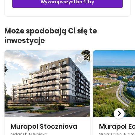
Wyzeruj wszystkie filtry
Może spodobają Ci się te
inwestycje
Murapol Stoczniova
Murapol E
Gdańsk, Młyniska
Warszawa, Biało