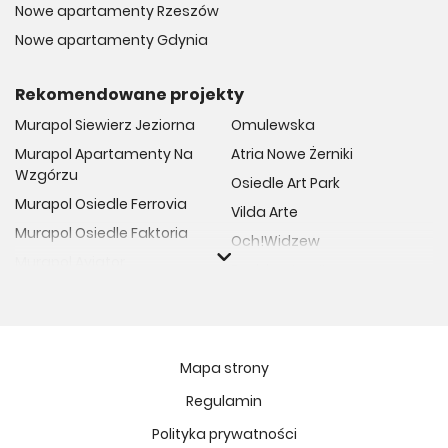
Nowe apartamenty Rzeszów
Nowe apartamenty Gdynia
Rekomendowane projekty
Murapol Siewierz Jeziorna
Omulewska
Murapol Apartamenty Na
Atria Nowe Żerniki
Wzgórzu
Osiedle Art Park
Murapol Osiedle Ferrovia
Vilda Arte
Murapol Osiedle Faktoria
Och!Widzew
Murapol Aviator
Fuelda etap II
Murapol Osiedle Wolka
Osiedle Meiera
Murapol Trzy Lipki
Żabiniec Vita
Murapol Osiedle Filo
Rytm Mokotowa
Mapa strony
Murapol Osiedle Szafirove
Apartamenty ESENCJA II
Regulamin
Murapol Agosto
Kopernika 71
Polityka prywatności
Murapol Forum
Fort Natura Etap II