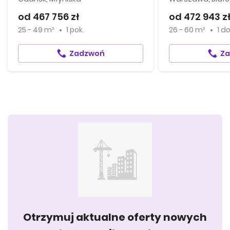
od 467 756 zł
od 472 943 z
25 - 49 m²
1 pok.
26 - 60 m²
1
d
Zadzwoń
Z
Otrzymuj aktualne oferty nowych