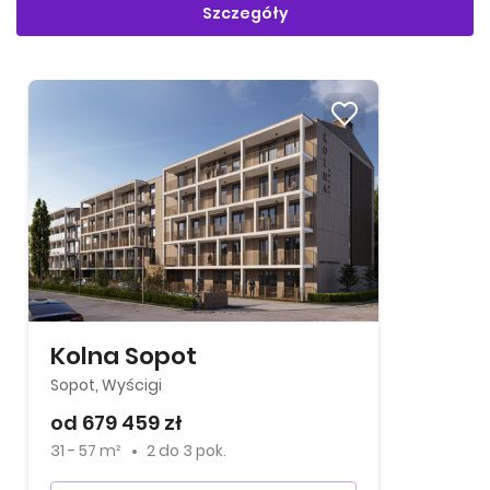
Szczegóły
Kolna Sopot
Sopot, Wyścigi
od 679 459 zł
31 - 57 m²
2
do
3 pok.