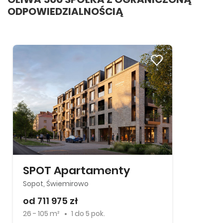
ODPOWIEDZIALNOŚCIĄ
SPOT Apartamenty
Sopot, Świemirowo
od 711 975 zł
26 - 105 m²
1
do
5 pok.