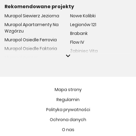
Rekomendowane projekty
Murapol Siewierz Jeziorna
Nowe Kolibki
Murapol Apartamenty Na
Legionów 121
Wzgórzu
Brabank
Murapol Osiedle Ferrovia
Flow IV
Murapol Osiedle Faktoria
Żabiniec Vita
Murapol Aviator
M Bemowo
Murapol Osiedle Wolka
Moja Retkinia
Murapol Trzy Lipki
Przy Placu Wolności
Murapol Osiedle Filo
Miasto GDY
Mapa strony
Murapol Osiedle Szafirove
Niedziałkowskiego Park
Regulamin
Murapol Agosto
Och!Widzew
Polityka prywatności
Murapol Forum
MIASTECZKO NOVA FALA
Murapol Primo
Ochrona danych
Żywiecka Vita
Murapol Motivo
O nas
Osiedle Art Park