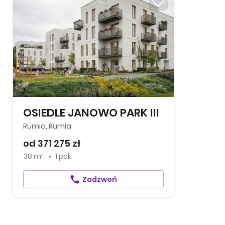
OSIEDLE JANOWO PARK III
Rumia, Rumia
od 371 275 zł
38 m²
1 pok.
Zadzwoń