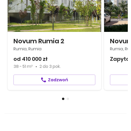
Novum Rumia 2
Novum
Rumia, Rumia
Rumia, Ru
od 410 000 zł
Zapytaj
38 - 51 m²
2
do
3 pok.
Zadzwoń