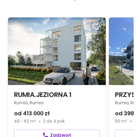
RUMIA.JEZIORNA 1
PRZYS
Rumia, Rumia
Rumia, Ru
od 413 000 zł
od 399 
46 - 62 m²
2
do
4 pok.
50 m²
2
Zadzwoń