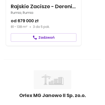
Rajskie Zacisze - Dereniowa
Rumia, Rumia
od 679 000 zł
81 - 138 m²
3
do
5 pok.
Zadzwoń
Orlex MG Janowo II Sp. zo.o.