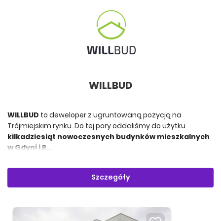
WILLBUD
WILLBUD
to deweloper z ugruntowaną pozycją na
Trójmiejskim rynku. Do tej pory oddaliśmy do użytku
kilkadziesiąt nowoczesnych budynków mieszkalnych
w Gdyni i R...
Szczegóły