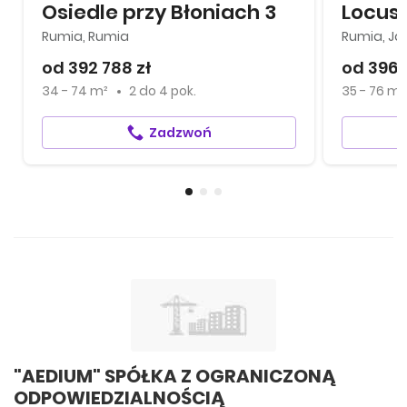
Osiedle przy Błoniach 3
Locus 
Rumia, Rumia
Rumia, Ja
od 392 788 zł
od 396 
34 - 74 m²
2
do
4 pok.
35 - 76 m²
Zadzwoń
"AEDIUM" SPÓŁKA Z OGRANICZONĄ
ODPOWIEDZIALNOŚCIĄ