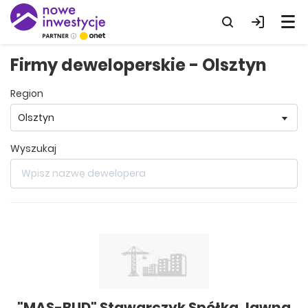
Firmy deweloperskie - Olsztyn
region
wyszukaj
"MAS-BUD" Stawarczyk Spółka Jawna