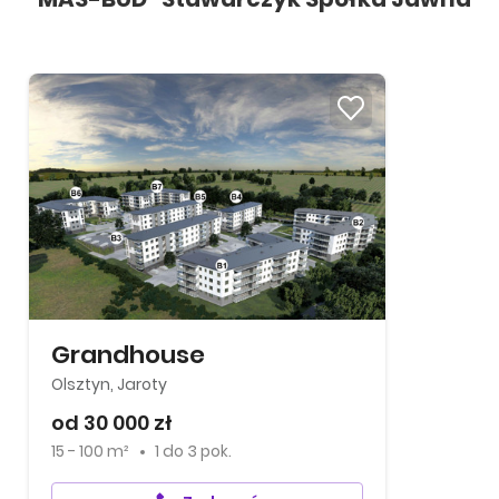
Grandhouse
Olsztyn, Jaroty
od 30 000 zł
15 - 100 m²
1
do
3 pok.