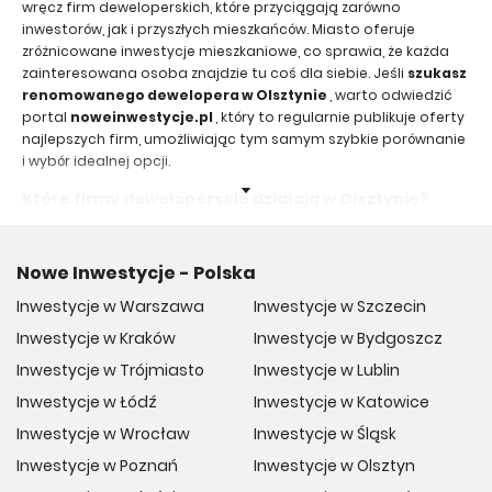
wręcz firm deweloperskich, które przyciągają zarówno
inwestorów, jak i przyszłych mieszkańców. Miasto oferuje
zróżnicowane inwestycje mieszkaniowe, co sprawia, że każda
zainteresowana osoba znajdzie tu coś dla siebie. Jeśli
szukasz
renomowanego dewelopera w Olsztynie
, warto odwiedzić
portal
noweinwestycje.pl
, który to regularnie publikuje oferty
najlepszych firm, umożliwiając tym samym szybkie porównanie
i wybór idealnej opcji.
Które firmy deweloperskie działają w Olsztynie?
Na olsztyńskim rynku działa bardzo wiele znanych firm
deweloperskich, takich jak Domestic, Benewent, czy w końcu
Nowe Inwestycje - Polska
MAS-BUD. Oprócz dużych korporacji, znaleźć tu można także
mniejsze, lokalne firmy, które specjalizują się w określonych
Inwestycje w Warszawa
Inwestycje w Szczecin
dzielnicach czy realizacji wysoce specjalistycznych typów
Inwestycje w Kraków
inwestycji. Sprawia to, że potencjalny nabywca otrzymuje
Inwestycje w Bydgoszcz
szeroki wybór ofert dostosowanych do różnych potrzeb i
Inwestycje w Trójmiasto
Inwestycje w Lublin
budżetów. Sprawdź oferty deweloperów w Olsztynie na portalu
Inwestycje w Łódź
Inwestycje w Katowice
noweinwestycje.pl.
Inwestycje w Wrocław
Inwestycje w Śląsk
Jak wybrać dobrego dewelopera w Olsztynie?
Inwestycje w Poznań
Inwestycje w Olsztyn
Wybór odpowiedniego dewelopera jest kluczowy jeżeli marzy
nam się udana realizacja inwestycji. Najważniejsze jest