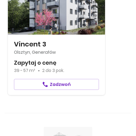
Vincent 3
Olsztyn, Generałów
Zapytaj o cenę
39 - 57 m²
2
do
3 pok.
Zadzwoń