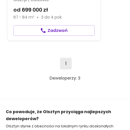
od 699 000 zł
67 - 84 m²
3
do
4 pok.
Zadzwoń
1
Deweloperzy:
3
Co powoduje, że Olsztyn przyciąga najlepszych
deweloperów?
Olsztyn słynie z obecności na lokalnym rynku doskonałych