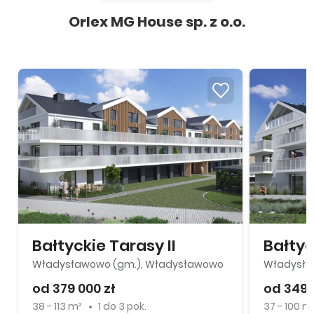
Orlex MG House sp. z o.o.
Bałtyckie Tarasy II
Bałtyc
Władysławowo (gm.), Władysławowo
Władysła
od 379 000 zł
od 349 
38 - 113 m²
1
do
3 pok.
37 - 100 m