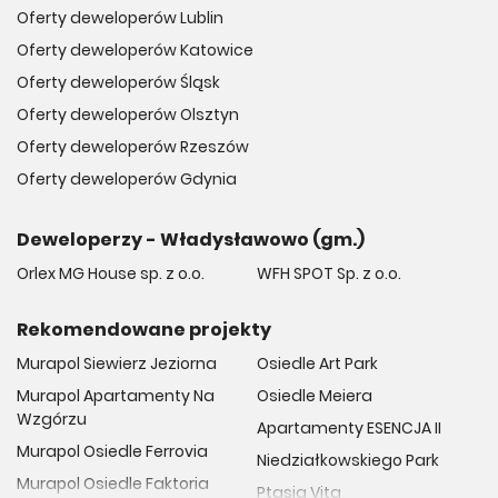
Oferty deweloperów Lublin
Oferty deweloperów Katowice
Oferty deweloperów Śląsk
Oferty deweloperów Olsztyn
Oferty deweloperów Rzeszów
Oferty deweloperów Gdynia
Deweloperzy - Władysławowo (gm.)
Orlex MG House sp. z o.o.
WFH SPOT Sp. z o.o.
Rekomendowane projekty
Murapol Siewierz Jeziorna
Osiedle Art Park
Murapol Apartamenty Na
Osiedle Meiera
Wzgórzu
Apartamenty ESENCJA II
Murapol Osiedle Ferrovia
Niedziałkowskiego Park
Murapol Osiedle Faktoria
Ptasia Vita