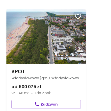
SPOT
Władysławowo (gm.), Władysławowo
od 500 075 zł
25 - 48 m²
1
do
2 pok.
Zadzwoń