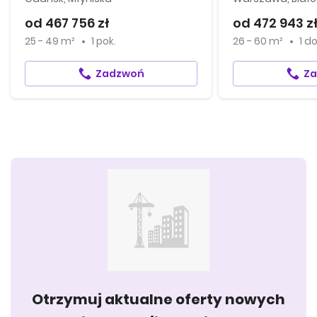
od 467 756 zł
od 472 943 z
25 - 49 m²
1 pok.
26 - 60 m²
1
d
Zadzwoń
Z
Otrzymuj aktualne oferty nowych