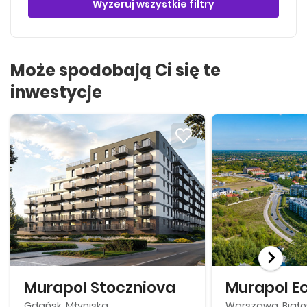
Wyzeruj wszystkie filtry
Może spodobają Ci się te
inwestycje
Murapol Stoczniova
Murapol E
Gdańsk, Młyniska
Warszawa, Biało