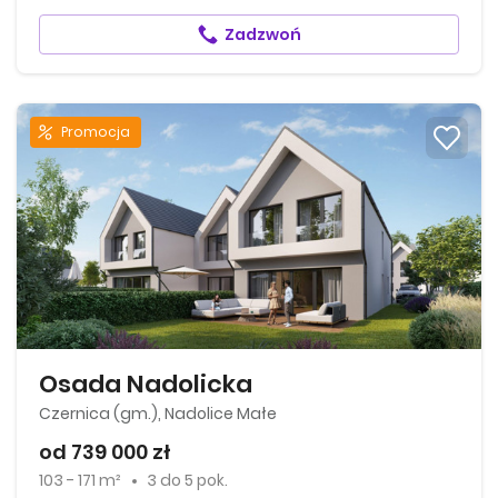
Zadzwoń
Promocja
Osada Nadolicka
Czernica (gm.), Nadolice Małe
od 739 000 zł
103 - 171 m²
3
do
5 pok.