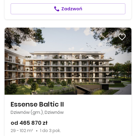
Zadzwoń
Essense Baltic II
Dziwnów (gm.), Dziwnów
od 465 870 zł
29 - 102 m²
1
do
3 pok.