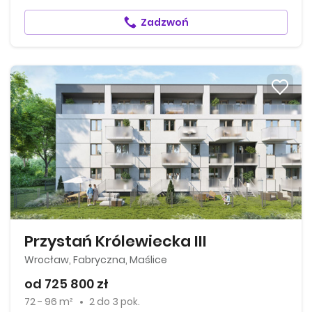
Zadzwoń
Przystań Królewiecka III
Wrocław, Fabryczna, Maślice
od 725 800 zł
72 - 96 m²
2
do
3 pok.