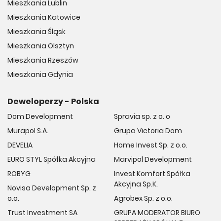
Mieszkania Lublin
Mieszkania Katowice
Mieszkania Śląsk
Mieszkania Olsztyn
Mieszkania Rzeszów
Mieszkania Gdynia
Deweloperzy - Polska
Dom Development
Spravia sp. z o. o
Murapol S.A.
Grupa Victoria Dom
DEVELIA
Home Invest Sp. z o.o.
EURO STYL Spółka Akcyjna
Marvipol Development
ROBYG
Invest Komfort Spółka
Akcyjna Sp.K.
Novisa Development Sp. z
o.o.
Agrobex Sp. z o.o.
Trust Investment SA
GRUPA MODERATOR BIURO