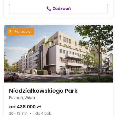
Zadzwoń
Promocja!
Niedziałkowskiego Park
Poznań, Wilda
od 438 000 zł
26 - 131 m²
1
do
4 pok.