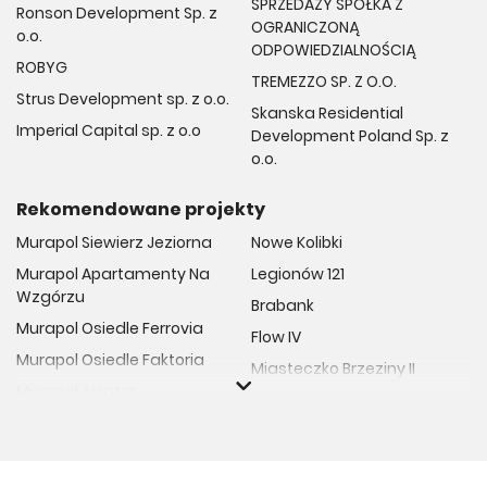
SPRZEDAŻY SPÓŁKA Z
Ronson Development Sp. z
OGRANICZONĄ
o.o.
ODPOWIEDZIALNOŚCIĄ
ROBYG
TREMEZZO SP. Z O.O.
Strus Development sp. z o.o.
Skanska Residential
Imperial Capital sp. z o.o
Development Poland Sp. z
o.o.
Rekomendowane projekty
Murapol Siewierz Jeziorna
Nowe Kolibki
Murapol Apartamenty Na
Legionów 121
Wzgórzu
Brabank
Murapol Osiedle Ferrovia
Flow IV
Murapol Osiedle Faktoria
Miasteczko Brzeziny II
Murapol Aviator
M Bemowo
Murapol Osiedle Wolka
Moja Retkinia
Murapol Trzy Lipki
Przy Placu Wolności
Murapol Osiedle Filo