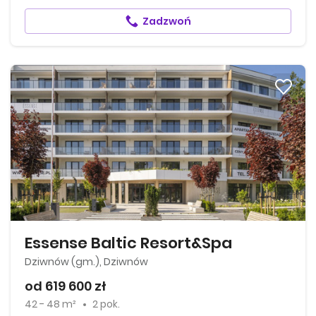
Zadzwoń
Essense Baltic Resort&Spa
Dziwnów (gm.), Dziwnów
od 619 600 zł
42 - 48 m²
2 pok.