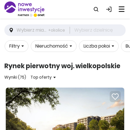
Wybierz miasto
Wybierz dzielnicę
+okolice
Filtry
Nieruchomość
Liczba pokoi
B
Rynek pierwotny woj. wielkopolskie
Wyniki (75)
Top oferty