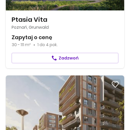
Ptasia Vita
Poznań, Grunwald
Zapytaj o cenę
30 - 111 m²
1
do
4 pok.
Zadzwoń