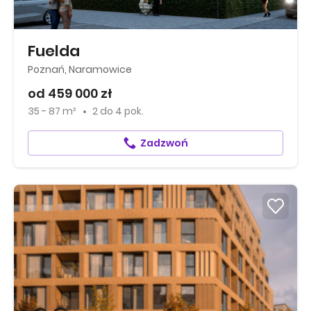
Fuelda
Poznań, Naramowice
od 459 000 zł
35 - 87 m²
2
do
4 pok.
Zadzwoń