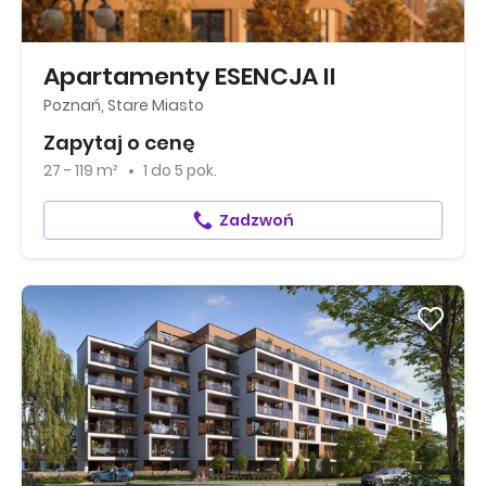
Apartamenty ESENCJA II
Poznań, Stare Miasto
Zapytaj o cenę
27 - 119 m²
1
do
5 pok.
Zadzwoń