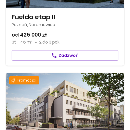
Fuelda etap II
Poznań, Naramowice
od 425 000 zł
35 - 46 m²
2
do
3 pok.
Zadzwoń
Promocja!