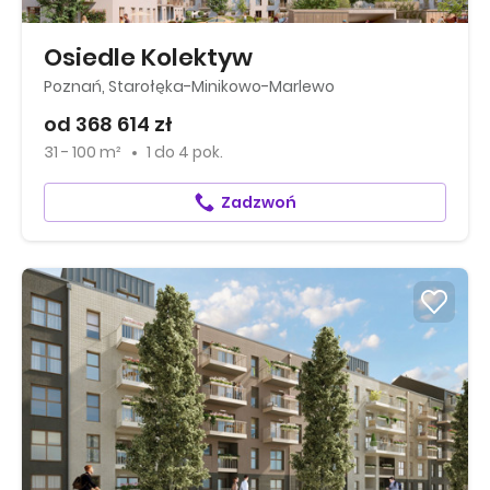
Osiedle Kolektyw
Poznań, Starołęka-Minikowo-Marlewo
od 368 614 zł
31 - 100 m²
1
do
4 pok.
Zadzwoń