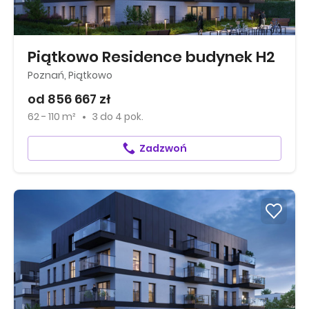
Piątkowo Residence budynek H2
Poznań, Piątkowo
od 856 667 zł
62 - 110 m²
3
do
4 pok.
Zadzwoń