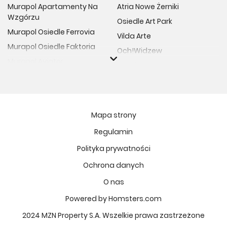
Murapol Apartamenty Na
Atria Nowe Żerniki
Wzgórzu
Osiedle Art Park
Murapol Osiedle Ferrovia
Vilda Arte
Murapol Osiedle Faktoria
Och!Widzew
Murapol Aviator
Fuelda etap II
Murapol Osiedle Wolka
Osiedle Meiera
Murapol Trzy Lipki
Żabiniec Vita
Murapol Osiedle Filo
Rytm Mokotowa
Mapa strony
Murapol Osiedle Szafirove
Apartamenty ESENCJA II
Regulamin
Murapol Agosto
Kopernika 71
Polityka prywatności
Murapol Forum
Fort Natura Etap II
Murapol Primo
Ochrona danych
Osiedle Imbramowskie
Murapol Motivo
O nas
MIASTECZKO NOVA FALA
Murapol Helio
Niedziałkowskiego Park
Powered by Homsters.com
Murapol Rivo
Ptasia Vita
2024 MZN Property S.A. Wszelkie prawa zastrzeżone
Murapol Prado