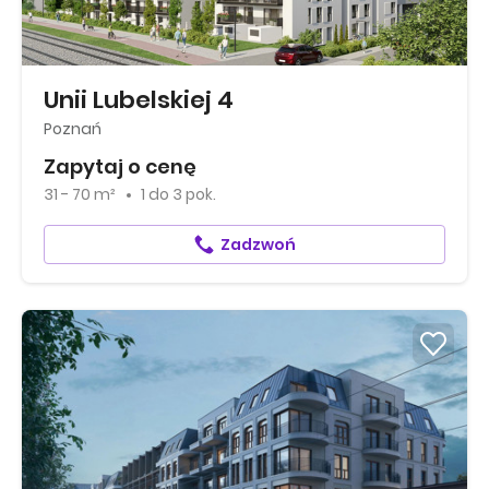
Unii Lubelskiej 4
Poznań
Zapytaj o cenę
31 - 70 m²
1
do
3 pok.
Zadzwoń