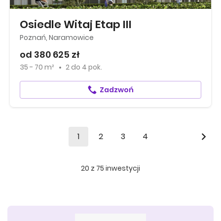
Osiedle Witaj Etap III
Poznań, Naramowice
od 380 625 zł
35 - 70 m²
2
do
4 pok.
Zadzwoń
1
2
3
4
20
z
75
inwestycji