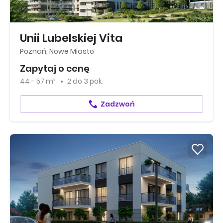
Unii Lubelskiej Vita
Poznań, Nowe Miasto
Zapytaj o cenę
44 - 57 m²
2
do
3 pok.
Zadzwoń