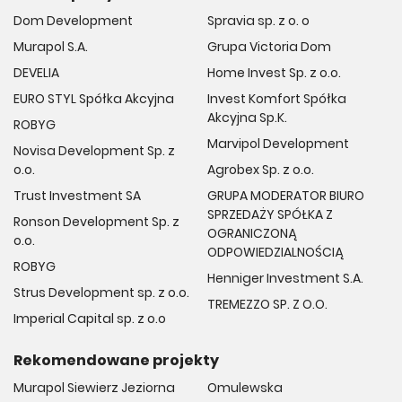
Dom Development
Spravia sp. z o. o
Murapol S.A.
Grupa Victoria Dom
DEVELIA
Home Invest Sp. z o.o.
EURO STYL Spółka Akcyjna
Invest Komfort Spółka
Akcyjna Sp.K.
ROBYG
Marvipol Development
Novisa Development Sp. z
o.o.
Agrobex Sp. z o.o.
Trust Investment SA
GRUPA MODERATOR BIURO
SPRZEDAŻY SPÓŁKA Z
Ronson Development Sp. z
OGRANICZONĄ
o.o.
ODPOWIEDZIALNOŚCIĄ
ROBYG
Henniger Investment S.A.
Strus Development sp. z o.o.
TREMEZZO SP. Z O.O.
Imperial Capital sp. z o.o
Rekomendowane projekty
Murapol Siewierz Jeziorna
Omulewska