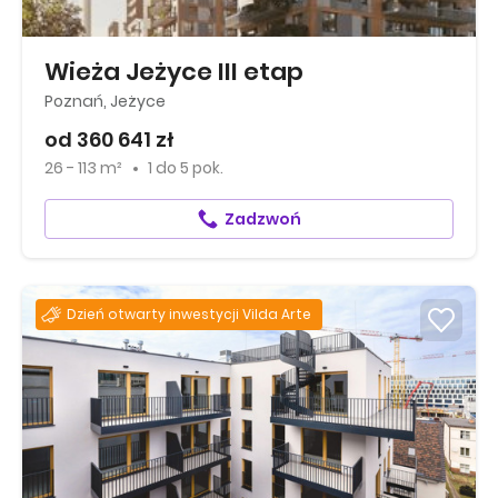
Wieża Jeżyce III etap
Poznań, Jeżyce
od 360 641 zł
26 - 113 m²
1
do
5 pok.
Zadzwoń
Dzień otwarty inwestycji Vilda Arte