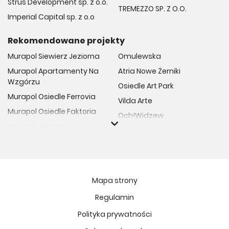
Strus Development sp. z o.o.
TREMEZZO SP. Z O.O.
Imperial Capital sp. z o.o
Rekomendowane projekty
Murapol Siewierz Jeziorna
Omulewska
Murapol Apartamenty Na
Atria Nowe Żerniki
Wzgórzu
Osiedle Art Park
Murapol Osiedle Ferrovia
Vilda Arte
Murapol Osiedle Faktoria
Och!Widzew
Murapol Aviator
Fuelda etap II
Murapol Osiedle Wolka
Osiedle Meiera
Murapol Trzy Lipki
Żabiniec Vita
Murapol Osiedle Filo
Rytm Mokotowa
Mapa strony
Murapol Osiedle Szafirove
Apartamenty ESENCJA II
Regulamin
Murapol Agosto
Kopernika 71
Polityka prywatności
Murapol Forum
Fort Natura Etap II