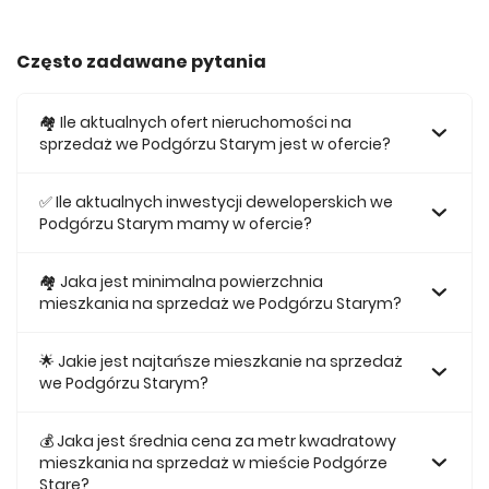
Często zadawane pytania
🏘️ Ile aktualnych ofert nieruchomości na
sprzedaż we Podgórzu Starym jest w ofercie?
W ofercie posiadamy obecnie 21 mieszkań na sprzedaż we
Podgórzu Starym.
✅ Ile aktualnych inwestycji deweloperskich we
Podgórzu Starym mamy w ofercie?
Obecnie w ofercie posiadamy 1 inwestycji deweloperskich
we Podgórzu Starym.
🏘 Jaka jest minimalna powierzchnia
mieszkania na sprzedaż we Podgórzu Starym?
Najmniejsze mieszkanie dostępne na sprzedaż we
Podgórzu Starym jest 27,9.
🌟 Jakie jest najtańsze mieszkanie na sprzedaż
we Podgórzu Starym?
Najtańsze mieszkanie na sprzedaż we Podgórzu Starym w
naszej ofercie kosztuje 663 600 zł.
💰 Jaka jest średnia cena za metr kwadratowy
mieszkania na sprzedaż w mieście Podgórze
Stare?