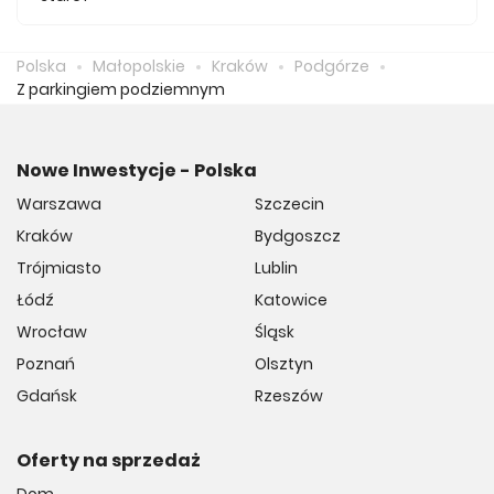
Średnio za m2 nowego mieszkania we Podgórzu Starym
musimy zapłacić 22 724 zł.
Polska
Małopolskie
Kraków
Podgórze
Z parkingiem podziemnym
Nowe Inwestycje - Polska
Warszawa
Szczecin
Kraków
Bydgoszcz
Trójmiasto
Lublin
Łódź
Katowice
Wrocław
Śląsk
Poznań
Olsztyn
Gdańsk
Rzeszów
Oferty na sprzedaż