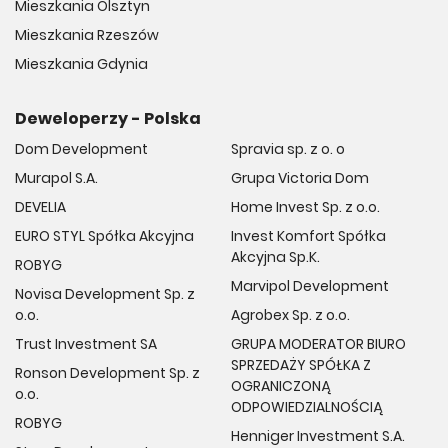
Mieszkania Olsztyn
Mieszkania Rzeszów
Mieszkania Gdynia
Deweloperzy - Polska
Dom Development
Spravia sp. z o. o
Murapol S.A.
Grupa Victoria Dom
DEVELIA
Home Invest Sp. z o.o.
EURO STYL Spółka Akcyjna
Invest Komfort Spółka
Akcyjna Sp.K.
ROBYG
Marvipol Development
Novisa Development Sp. z
o.o.
Agrobex Sp. z o.o.
Trust Investment SA
GRUPA MODERATOR BIURO
SPRZEDAŻY SPÓŁKA Z
Ronson Development Sp. z
OGRANICZONĄ
o.o.
ODPOWIEDZIALNOŚCIĄ
ROBYG
Henniger Investment S.A.