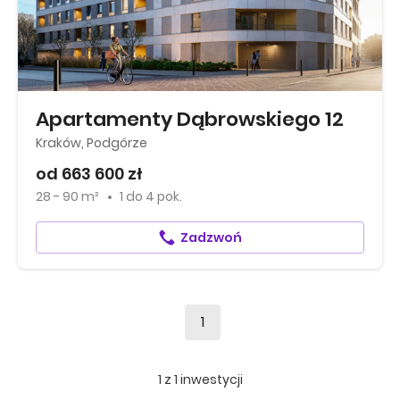
Apartamenty Dąbrowskiego 12
Kraków, Podgórze
od 663 600 zł
28 - 90 m²
1
do
4 pok.
Zadzwoń
1
1
z
1
inwestycji