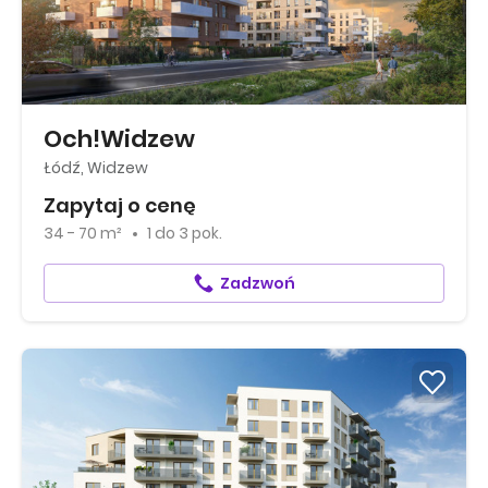
Och!Widzew
Łódź, Widzew
Zapytaj o cenę
34 - 70 m²
1
do
3 pok.
Zadzwoń