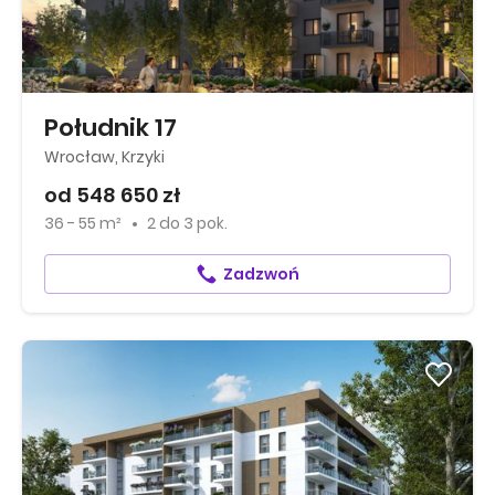
Południk 17
Wrocław, Krzyki
od 548 650 zł
36 - 55 m²
2
do
3 pok.
Zadzwoń