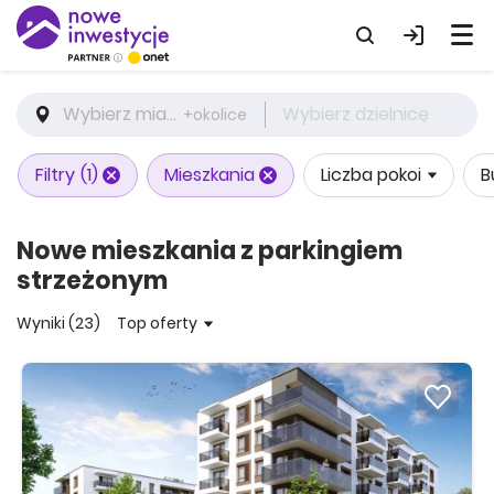
Wybierz miasto
Wybierz dzielnicę
+okolice
Filtry
(1)
Mieszkania
Liczba pokoi
B
Nowe mieszkania z parkingiem
strzeżonym
Wyniki (23)
Top oferty