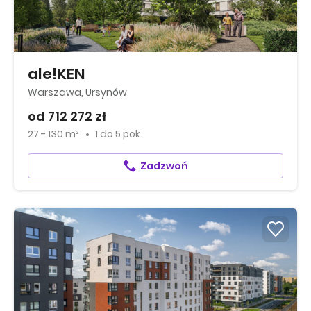
ale!KEN
Warszawa, Ursynów
od 712 272 zł
27 - 130 m²
1
do
5 pok.
Zadzwoń