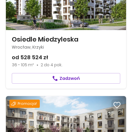
Osiedle Miedzyleska
Wrocław, Krzyki
od 528 524 zł
36 - 105 m²
2
do
4 pok.
Zadzwoń
Promocja!