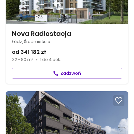
Nova Radiostacja
Łódź, Śródmieście
od 341 182 zł
32 - 80 m²
1
do
4 pok.
Zadzwoń