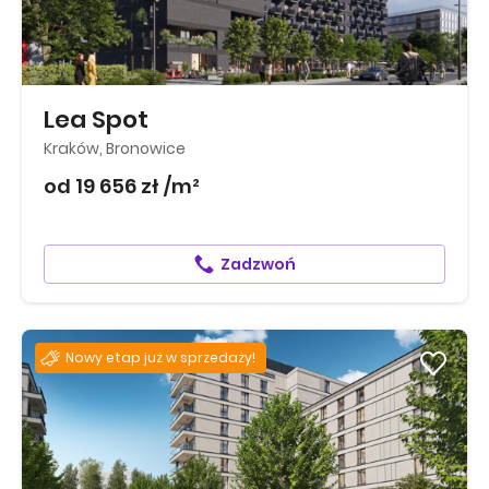
Lea Spot
Kraków, Bronowice
od 19 656 zł /m²
Zadzwoń
Nowy etap już w sprzedaży!