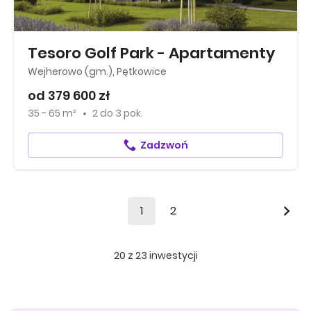
Tesoro Golf Park - Apartamenty
Wejherowo (gm.), Pętkowice
od 379 600 zł
35 - 65 m²
2
do
3 pok.
Zadzwoń
1
2
20
z
23
inwestycji