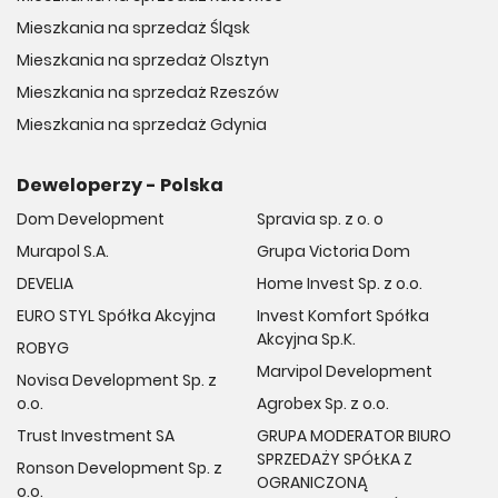
Mieszkania na sprzedaż Śląsk
Mieszkania na sprzedaż Olsztyn
Mieszkania na sprzedaż Rzeszów
Mieszkania na sprzedaż Gdynia
Deweloperzy - Polska
Dom Development
Spravia sp. z o. o
Murapol S.A.
Grupa Victoria Dom
DEVELIA
Home Invest Sp. z o.o.
EURO STYL Spółka Akcyjna
Invest Komfort Spółka
Akcyjna Sp.K.
ROBYG
Marvipol Development
Novisa Development Sp. z
o.o.
Agrobex Sp. z o.o.
Trust Investment SA
GRUPA MODERATOR BIURO
SPRZEDAŻY SPÓŁKA Z
Ronson Development Sp. z
OGRANICZONĄ
o.o.