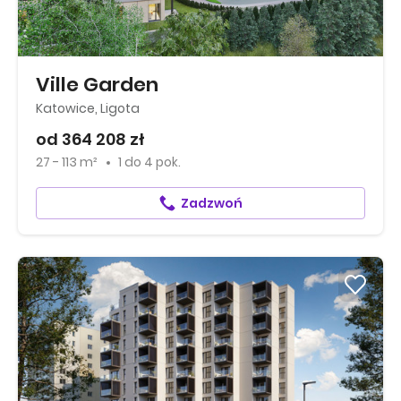
Ville Garden
Katowice, Ligota
od 364 208 zł
27 - 113 m²
1
do
4 pok.
Zadzwoń