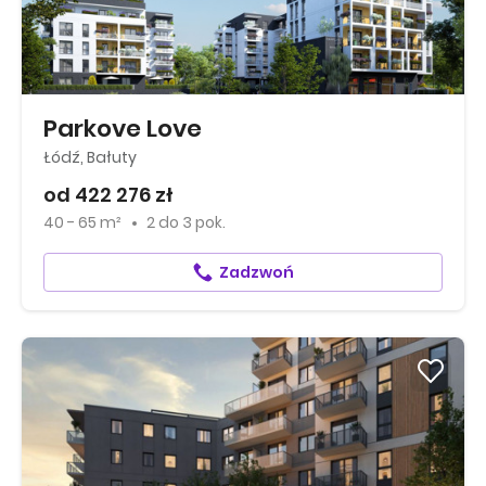
Parkove Love
Łódź, Bałuty
od 422 276 zł
40 - 65 m²
2
do
3 pok.
Zadzwoń