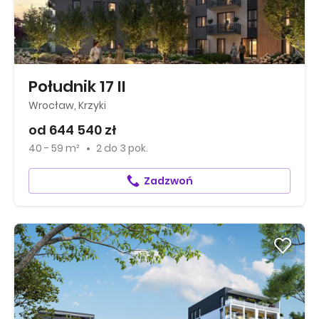
Południk 17 II
Wrocław, Krzyki
od 644 540 zł
40 - 59 m²
2
do
3 pok.
Zadzwoń