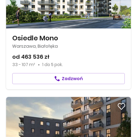
Osiedle Mono
Warszawa, Białołęka
od 463 536 zł
33 - 107 m²
1
do
5 pok.
Zadzwoń