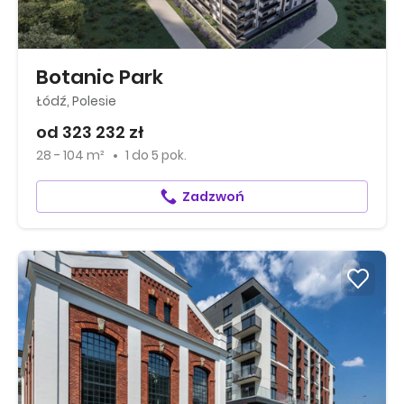
Botanic Park
Łódź, Polesie
od 323 232 zł
28 - 104 m²
1
do
5 pok.
Zadzwoń