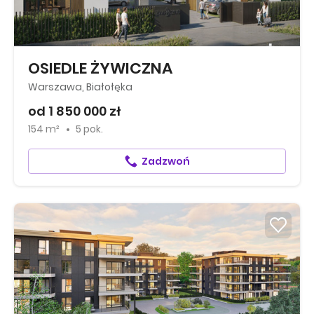
OSIEDLE ŻYWICZNA
Warszawa, Białołęka
od 1 850 000 zł
154 m²
5 pok.
Zadzwoń