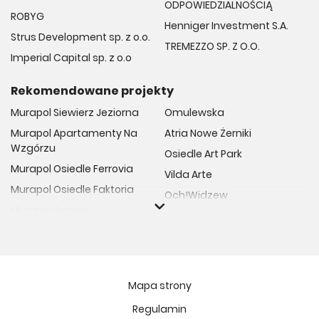
ODPOWIEDZIALNOŚCIĄ
ROBYG
Henniger Investment S.A.
Strus Development sp. z o.o.
TREMEZZO SP. Z O.O.
Imperial Capital sp. z o.o
Rekomendowane projekty
Murapol Siewierz Jeziorna
Omulewska
Murapol Apartamenty Na
Atria Nowe Żerniki
Wzgórzu
Osiedle Art Park
Murapol Osiedle Ferrovia
Vilda Arte
Murapol Osiedle Faktoria
Och!Widzew
Murapol Aviator
Fuelda etap II
Murapol Osiedle Wolka
Osiedle Meiera
Murapol Trzy Lipki
Żabiniec Vita
Murapol Osiedle Filo
Rytm Mokotowa
Mapa strony
Murapol Osiedle Szafirove
Apartamenty ESENCJA II
Regulamin
Murapol Agosto