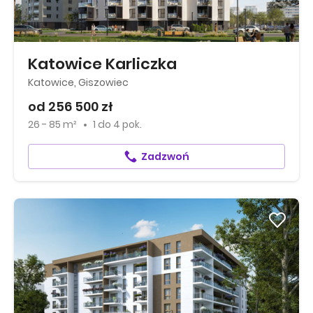
Katowice Karliczka
Katowice, Giszowiec
od 256 500 zł
26 - 85 m²
1
do
4 pok.
Zadzwoń