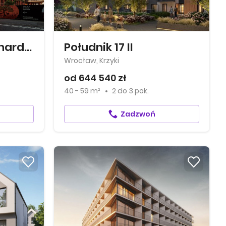
Apartamenty Bernardyńska 4
Południk 17 II
Wrocław, Krzyki
od 644 540 zł
40 - 59 m²
2
do
3 pok.
Zadzwoń