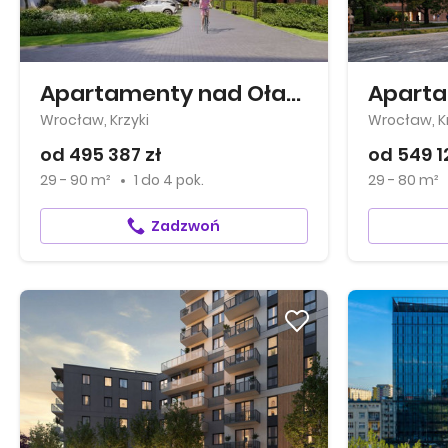
Apartamenty nad Oławką
Aparta
Wrocław, Krzyki
Wrocław, Kr
od 495 387 zł
od 549 1
29 - 90 m²
1
do
4 pok.
29 - 80 m²
Zadzwoń