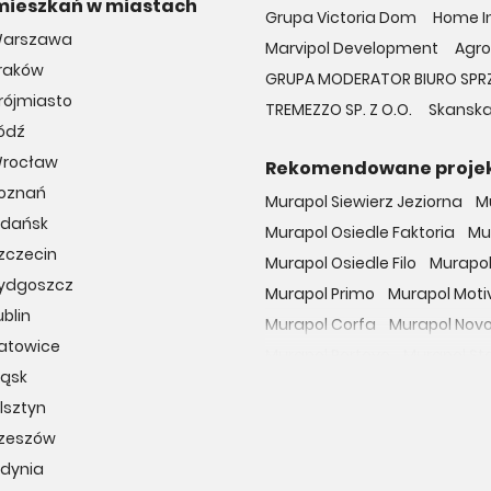
mieszkań w miastach
Grupa Victoria Dom
Home In
Warszawa
Marvipol Development
Agro
Kraków
GRUPA MODERATOR BIURO SPR
rójmiasto
TREMEZZO SP. Z O.O.
Skanska
ódź
Wrocław
Rekomendowane proje
Poznań
Murapol Siewierz Jeziorna
M
Gdańsk
Murapol Osiedle Faktoria
Mu
zczecin
Murapol Osiedle Filo
Murapol
Bydgoszcz
Murapol Primo
Murapol Moti
blin
Murapol Corfa
Murapol Nov
Katowice
Murapol Portovo
Murapol St
ląsk
Murapol MainPoint
Murapol 
lsztyn
Murapol UniverCity
Murapol
Rzeszów
Osiedle przy Malborskiej
Oso
Gdynia
Dzielnica Mieszkaniowa Met