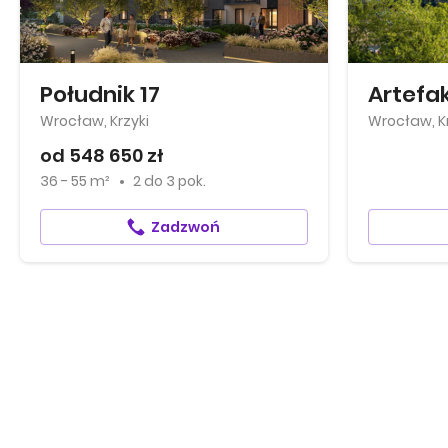
Południk 17
Wrocław, Krzyki
Wrocław, Kr
od 548 650 zł
36 - 55 m²
2
do
3 pok.
Zadzwoń