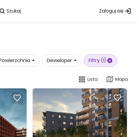
Szukaj
Zaloguj się
Powierzchnia
Deweloper
Filtry
(1)
Lista
Mapa