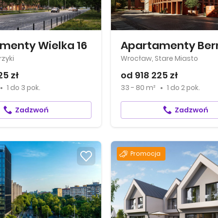
menty Wielka 16
zyki
Wrocław, Stare Miasto
25 zł
od 918 225 zł
1
do
3 pok.
33 - 80 m²
1
do
2 pok.
Zadzwoń
Zadzwoń
Promocja