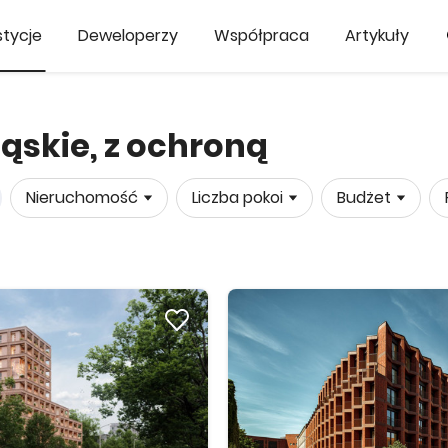
tycje
Deweloperzy
Współpraca
Artykuły
ąskie, z ochroną
Nieruchomość
Liczba pokoi
Budżet