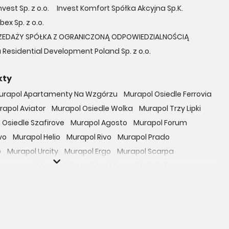
vest Sp. z o.o.
Invest Komfort Spółka Akcyjna Sp.K.
bex Sp. z o.o.
ZEDAŻY SPÓŁKA Z OGRANICZONĄ ODPOWIEDZIALNOŚCIĄ
 Residential Development Poland Sp. z o.o.
kty
urapol Apartamenty Na Wzgórzu
Murapol Osiedle Ferrovia
rapol Aviator
Murapol Osiedle Wolka
Murapol Trzy Lipki
 Osiedle Szafirove
Murapol Agosto
Murapol Forum
vo
Murapol Helio
Murapol Rivo
Murapol Prado
o
Murapol Urcity
Murapol Ergo
Murapol Scarpa
oczniova
Murapol GreenCity
Murapol LakeSide
Gardenia
Murapol Nowe Bogucice
Murapol RiverSide
 EcoOne
Osiedle Mieszkaniowe Górka Narodowa
bowicka 114
Osiedle Zielna
ro Zachód
Osiedle Bokserska 71
Osiedle Urbino