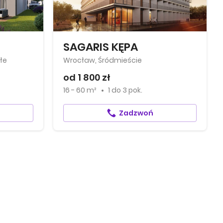
SAGARIS KĘPA
łe
Wrocław, Śródmieście
od 1 800 zł
16 - 60 m²
1
do
3 pok.
Zadzwoń