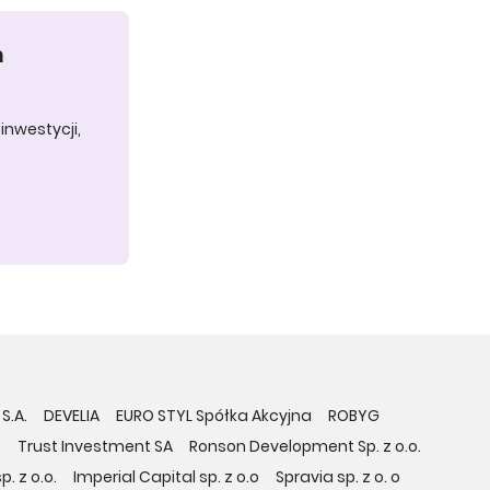
h
inwestycji,
S.A.
DEVELIA
EURO STYL Spółka Akcyjna
ROBYG
.
Trust Investment SA
Ronson Development Sp. z o.o.
. z o.o.
Imperial Capital sp. z o.o
Spravia sp. z o. o