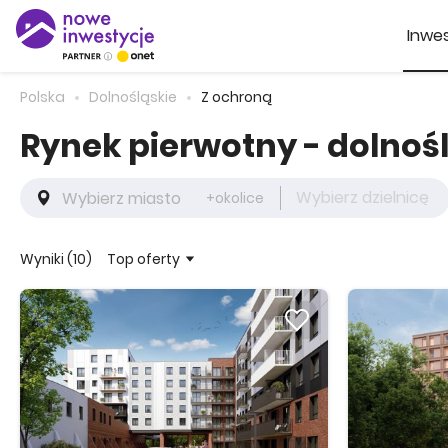
Inwes
Polska
Dolnośląskie
Z ochroną
Rynek pierwotny - dolnośl
Wybierz dzielnicę
+okolice
Top oferty
Wyniki (10)